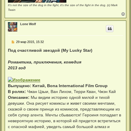
It's not the size of the dog in the fight, it's the size of the fight in the dog. (c) Mark
Twain
В
е
р
Lone Wolf
н
у
т
ь
С
29 мар 2015, 15:32
с
о
я
о
Под счастливой звездой (My Lucky Star)
к
б
н
щ
а
е
Романтика, приключения, комедия
ч
н
а
2013 год
и
л
е
у
Выпущено: Китай, Bona International Film Group
В ролях:
Чжан Цзыи, Ван Лихом, Терри Кван, Чжэн Кай
Описание:
Мы видим историю одной милой и тихой
девушки. Она рисует комиксы и живет своими мечтами,
сказкой о своем принце из комиксов, представляющим из
себя супер агента. Мечты сбываются! Героиня попадает в
невероятную историю, в которой ей придется встретиться
с опасной мафией, увидеть самый большой алмаз и