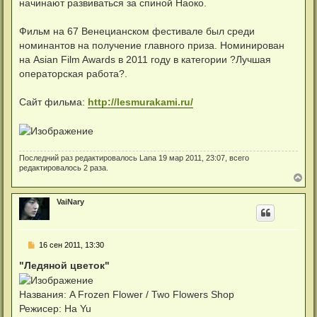
начинают развиваться за спиной Наоко.
Фильм на 67 Венецианском фестивале был среди
номинантов на получение главного приза. Номинирован
на Asian Film Awards в 2011 году в категории ?Лучшая
операторская работа?.
Сайт фильма:
http://lesmurakami.ru/
Последний раз редактировалось
Lana
19 мар 2011, 23:07, всего
редактировалось 2 раза.
В
е
р
VaiNary
н
у
т
ь
С
16 сен 2011, 13:30
с
о
я
о
"Ледяной цветок"
к
б
н
щ
а
е
Названия: A Frozen Flower / Two Flowers Shop
ч
н
а
Режисер: Ha Yu
и
л