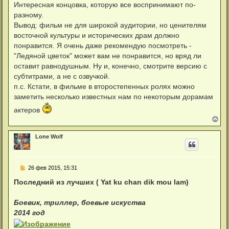
Интересная концовка, которую все воспринимают по-
разному.
Вывод: фильм не для широкой аудитории, но ценителям
восточной культуры и исторических драм должно
понравится. Я очень даже рекомендую посмотреть -
"Ледяной цветок" может вам не понравится, но вряд ли
оставит равнодушным. Ну и, конечно, смотрите версию с
субтитрами, а не с озвучкой.
п.с. Кстати, в фильме в второстепенных ролях можно
заметить несколько известных нам по некоторым дорамам
актеров
В
е
р
Lone Wolf
н
у
т
ь
С
26 фев 2015, 15:31
с
о
я
о
Последний из лучших
( Yat ku chan dik mou lam)
к
б
н
щ
а
е
Боевик, триллер, боевые искуства
ч
н
а
2014 год
и
л
е
у