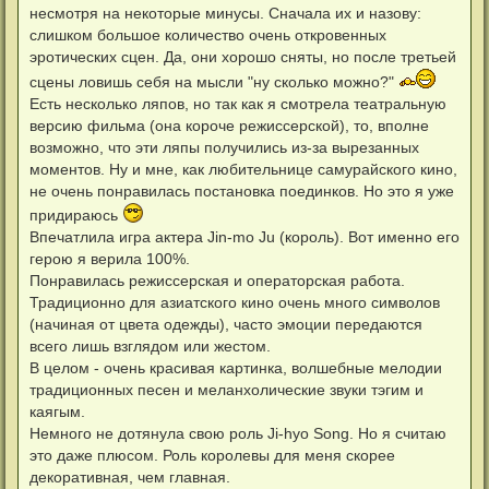
несмотря на некоторые минусы. Сначала их и назову:
слишком большое количество очень откровенных
эротических сцен. Да, они хорошо сняты, но после третьей
сцены ловишь себя на мысли "ну сколько можно?"
Есть несколько ляпов, но так как я смотрела театральную
версию фильма (она короче режиссерской), то, вполне
возможно, что эти ляпы получились из-за вырезанных
моментов. Ну и мне, как любительнице самурайского кино,
не очень понравилась постановка поединков. Но это я уже
придираюсь
Впечатлила игра актера Jin-mo Ju (король). Вот именно его
герою я верила 100%.
Понравилась режиссерская и операторская работа.
Традиционно для азиатского кино очень много символов
(начиная от цвета одежды), часто эмоции передаются
всего лишь взглядом или жестом.
В целом - очень красивая картинка, волшебные мелодии
традиционных песен и меланхолические звуки тэгим и
каягым.
Немного не дотянула свою роль Ji-hyo Song. Но я считаю
это даже плюсом. Роль королевы для меня скорее
декоративная, чем главная.