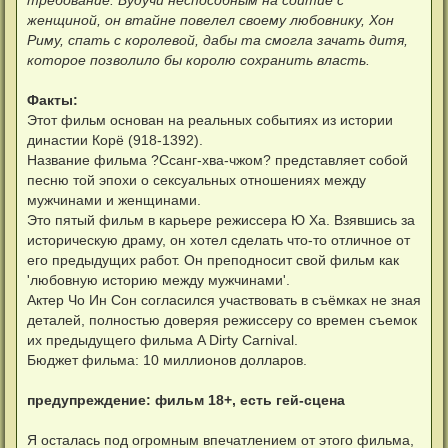
женщиной, он втайне повелел своему любовнику, Хон
Риму, спать с королевой, дабы та смогла зачать дитя,
которое позволило бы королю сохранить власть.
Факты:
Этот фильм основан на реальных событиях из истории
династии Корё (918-1392).
Название фильма ?Ссанг-хва-чжом? представляет собой
песню той эпохи о сексуальных отношениях между
мужчинами и женщинами.
Это пятый фильм в карьере режиссера Ю Ха. Взявшись за
историческую драму, он хотел сделать что-то отличное от
его предыдущих работ. Он преподносит свой фильм как
'любовную историю между мужчинами'.
Актер Чо Ин Сон согласился участвовать в съёмках не зная
деталей, полностью доверяя режиссеру со времен съемок
их предыдущего фильма A Dirty Carnival.
Бюджет фильма: 10 миллионов долларов.
предупреждение: фильм 18+, есть гей-сцена
Я осталась под огромным впечатлением от этого фильма,