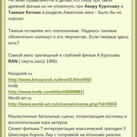
Не знаю правильно-ли я делаю,что пишу про такой
б
древний фильм,но не упомянуть про
Акиру Куросаву
и
щ
е
Такеши Китано
в разделе Азиатское кино - было-бы не
н
хорошо.
и
е
Такеши оставляю его поклонникам. Надеюсь таковые
обязательно напишут о его творчестве. Если таковые здесь
есть?
Самый имхо зрелищный и глубокий фильм А.Куросавы
RAN
( смута,хаос) 1985г.
Kinopoisk.ru
http://www.kinopoisk.ru/level/1/film/400/
Imdb
http://www.imdb.com/title/tt0089881/
World-art.ru
http://www.world-art.ru/cinema/cinema.php?id=5834
Реалистичные батальные сцены, потрясающие костюмы и
восхитительная игра актеров.
Сюжет фильма ? интерпретация классической трагедии У.
Шекспира Король Лир с поправкой на японские реалии.