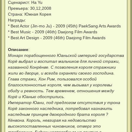
е
Сценарист: Ha Yu
у
Премьера: 30,12,2008
Страна: Южная Корея
Награды:
* Best Actor (Jin-mo Ju) - 2009 (45th) PaekSang Arts Awards
* Best Music - 2009 (46th) Daejong Film Awards
* Best Art Design - 2009 (46th) Daejong Film Awards
Описание
:
Монарх порабощенного Юаньской империей государства
Корё выбрал и воспитал мальчиков для личной стражи,
названной Конрёнве. С позволения короля стражники
жили во дворце, и всегда охраняли своего господина.
Глава стражи, Хон Рим, пользовался особой
благосклонностью короля, чем вызывал у королевы
обиду и ревность. Тем временем, отношения между
Корё и Юанью обострились.
Император Юани, под предлогом отсутствия у трона
Корё законного наследника, потребовал назначить
наследным принцем двоюродного брата короля ?
Кёнвона. Король, невзирая на недовольство
высокопоставленных чиновников, отверг это
требование. Будучи неспособным на соитие с