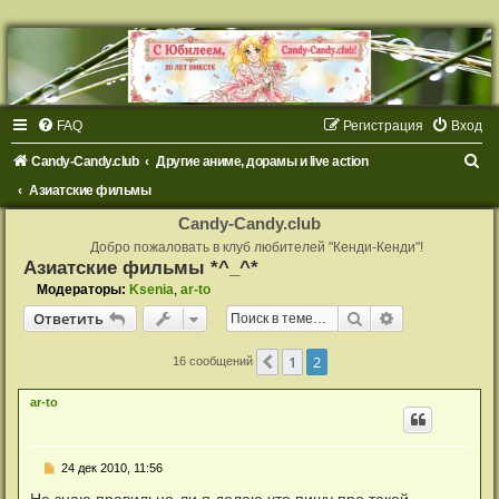
FAQ
Регистрация
Вход
П
Candy-Candy.club
Другие аниме, дорамы и live action
о
Азиатские фильмы
и
Candy-Candy.club
с
Добро пожаловать в клуб любителей "Кенди-Кенди"!
Азиатские фильмы *^_^*
к
Модераторы:
Ksenia
,
ar-to
Поиск
Расширенный
Ответить
1
2
Пред.
16 сообщений
ar-to
С
24 дек 2010, 11:56
о
о