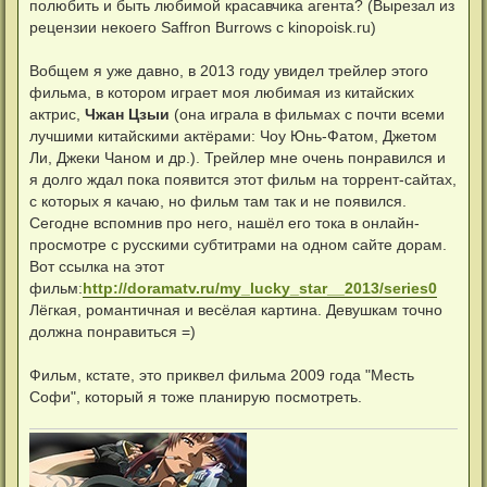
полюбить и быть любимой красавчика агента? (Вырезал из
рецензии некоего Saffron Burrows с kinopoisk.ru)
Вобщем я уже давно, в 2013 году увидел трейлер этого
фильма, в котором играет моя любимая из китайских
актрис,
Чжан Цзыи
(она играла в фильмах с почти всеми
лучшими китайскими актёрами: Чоу Юнь-Фатом, Джетом
Ли, Джеки Чаном и др.). Трейлер мне очень понравился и
я долго ждал пока появится этот фильм на торрент-сайтах,
с которых я качаю, но фильм там так и не появился.
Сегодне вспомнив про него, нашёл его тока в онлайн-
просмотре с русскими субтитрами на одном сайте дорам.
Вот ссылка на этот
фильм:
http://doramatv.ru/my_lucky_star__2013/series0
Лёгкая, романтичная и весёлая картина. Девушкам точно
должна понравиться =)
Фильм, кстате, это приквел фильма 2009 года "Месть
Софи", который я тоже планирую посмотреть.