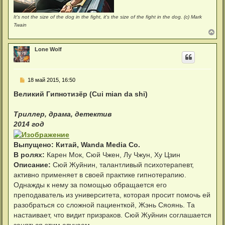
It's not the size of the dog in the fight, it's the size of the fight in the dog. (c) Mark
Twain
В
е
р
Lone Wolf
н
у
т
ь
С
18 май 2015, 16:50
с
о
я
о
Великий Гипнотизёр (Cui mian da shi)
к
б
н
щ
а
е
Триллер, драма, детектив
ч
н
а
2014 год
и
л
е
у
Выпущено: Китай, Wanda Media Co.
В ролях:
Карен Мок, Сюй Чжен, Лу Чжун, Ху Цзин
Описание:
Сюй Жуйнин, талантливый психотерапевт,
активно применяет в своей практике гипнотерапию.
Однажды к нему за помощью обращается его
преподаватель из университета, которая просит помочь ей
разобраться со сложной пациенткой, Жэнь Сяоянь. Та
настаивает, что видит призраков. Сюй Жуйнин соглашается