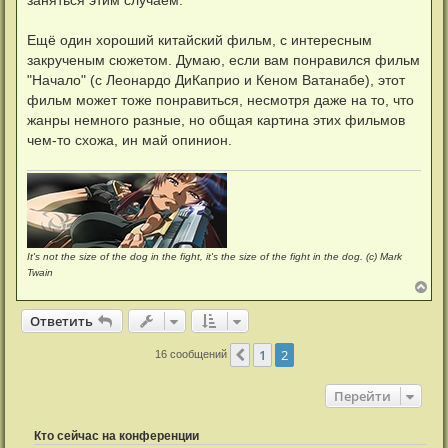
заняться этим случаем.
Ещё один хороший китайский фильм, с интересным
закрученым сюжетом. Думаю, если вам понравился фильм
"Начало" (с Леонардо ДиКаприо и Кеном Ватанабе), этот
фильм может тоже понравиться, несмотря даже на то, что
жанры немного разные, но общая картина этих фильмов
чем-то схожа, ин май опинион.
It's not the size of the dog in the fight, it's the size of the fight in the dog. (c) Mark
Twain
В
е
р
Ответить
н
у
1
2
Пред.
16 сообщений
т
ь
с
Перейти
я
к
н
Кто сейчас на конференции
а