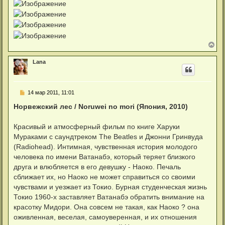
В
е
р
Lana
н
у
т
ь
С
14 мар 2011, 11:01
с
о
я
о
Норвежский лес / Noruwei no mori (Япония, 2010)
к
б
н
щ
а
е
Красивый и атмосферный фильм по книге Харуки
ч
н
а
Мураками с саундтреком The Beatles и Джонни Гринвуда
и
л
е
(Radiohead). Интимная, чувственная история молодого
у
человека по имени Ватанабэ, который теряет близкого
друга и влюбляетcя в его девушку - Наоко. Печаль
сближает их, но Наоко не может справиться со своими
чувствами и уезжает из Токио. Бурная студенческая жизнь
Токио 1960-х заставляет Ватанабэ обратить внимание на
красотку Мидори. Она совсем не такая, как Наоко ? она
оживленная, веселая, самоуверенная, и их отношения