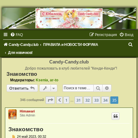
FAQ
Регистрация
Вход
П
Candy-Candy.club
ПРАВИЛА и НОВОСТИ ФОРУМА
о
Для новичков!
и
Candy-Candy.club
с
Добро пожаловать в клуб любителей "Кенди-Кенди"!
Знакомство
к
Модераторы:
Ksenia
,
ar-to
Поиск
Расширенный
Ответить
Страница
35
из
35
1
31
32
33
34
35
Пред.
346 сообщений
…
Himawari
Site Admin
Знакомство
С
24 май 2023, 00:32