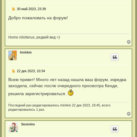
т
ь
С
30 май 2023, 23:39
с
о
я
о
Добро пожаловать на форум!
к
б
н
щ
а
е
ч
н
а
и
Homo nilofanus, редкий вид =)
л
е
В
у
е
р
Irishkin
н
у
т
ь
С
22 дек 2023, 10:34
с
о
я
о
Всем привет! Много лет назад нашла ваш форум, изредка
к
б
н
заходила, сейчас после очередного просмотра Кенди,
щ
а
е
ч
решила зарегистрироваться.
н
а
и
л
е
Последний раз редактировалось
Irishkin
22 дек 2023, 18:45, всего
у
редактировалось 1 раз.
В
е
р
Sestoles
н
у
т