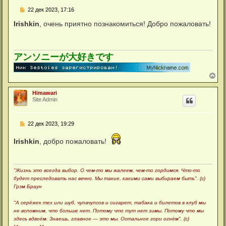
ь
С
22 дек 2023, 17:16
с
о
я
о
Irishkin
, очень приятно познакомиться! Добро пожаловать!
к
б
н
щ
а
е
ч
н
а
и
アンソニーが大好きです
л
е
у
В
е
р
Himawari
н
Site Admin
у
т
ь
С
22 дек 2023, 19:29
с
о
я
о
к
Irishkin
, добро пожаловать!
б
н
щ
а
е
ч
н
а
и
"Жизнь это всегда выбор. О чем-то мы жалеем, чем-то гордимся. Что-то
л
е
будет преследовать нас вечно. Мы такие, какими сами выбираем быть". (с)
у
Грэм Браун
"А серёжек тех или шуб, чупачупсов и сигарет, табака и билетов в клуб мы
не вспомним, что больше нет. Потому что тут нет зимы. Потому что мы
здесь вдвоём. Знаешь, главное — это мы. Остальное гори огнём". (с)