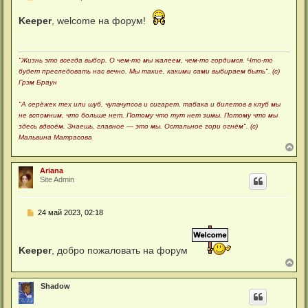
о
о
Keeper
, welcome на форум!
б
щ
е
н
и
"Жизнь это всегда выбор. О чем-то мы жалеем, чем-то гордимся. Что-то
е
будет преследовать нас вечно. Мы такие, какими сами выбираем быть". (с)
Грэм Браун
"А серёжек тех или шуб, чупачупсов и сигарет, табака и билетов в клуб мы
не вспомним, что больше нет. Потому что тут нет зимы. Потому что мы
здесь вдвоём. Знаешь, главное — это мы. Остальное гори огнём". (с)
Мальвина Матрасова
В
е
р
Ariana
н
Site Admin
у
т
ь
С
24 май 2023, 02:18
с
о
я
о
к
б
н
щ
Keeper
, добро пожаловать на форум
а
е
ч
В
н
а
е
и
л
р
е
Shadow
у
н
у