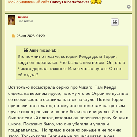
Мой обновленный сайт
Candy+Albert=forever
В
е
р
Ariana
н
Site Admin
у
т
ь
С
23 авг 2023, 04:20
с
о
я
о
к
б
н
Aime
писал(а):
↑
щ
а
е
Кто помнит о платке, который Кенди дала Терри,
ч
н
а
когда он поранился. Что было с ним потом. Он, его в
и
л
е
Чикаго держал, кажется. Или я что-то путаю. Он его
у
ей отдал?
Вот только посмотрела серию про Чикаго. Там Кенди
сидела на верхнем ярусе, потому что ее Элрой не пустила
со всеми сесть и оставила платок на стуле. Потом Терри
принесли этот платок, потому что он тоже там на третьем
ярусе сидел раньше и на нем были его инициалы. И это
был тот самый платок, которым он перевязал рану Кенди в
школе. Показано было, что она убегала и упала и
поцарапалась... Но прямо в сериях раньше я не помню
этого. Только когда Терри ее на лошади катал, а она