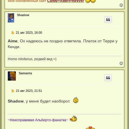
Мой обновленный сайт
Candy+Albert=forever
В
е
р
Shadow
н
у
т
ь
С
21 авг 2023, 16:00
с
о
я
о
Aime
, Ох надеюсь не поздно ответила. Платок от Терри у
к
б
н
Кенди.
щ
а
е
ч
н
а
и
Homo nilofanus, редкий вид =)
л
е
В
у
е
р
Samanta
н
у
т
ь
С
21 авг 2023, 21:51
с
о
я
о
к
Shadow
, у меня будет наоборот.
б
н
щ
а
е
ч
н
а
и
л
~Неисправимая Альберто-фанатка~
е
у