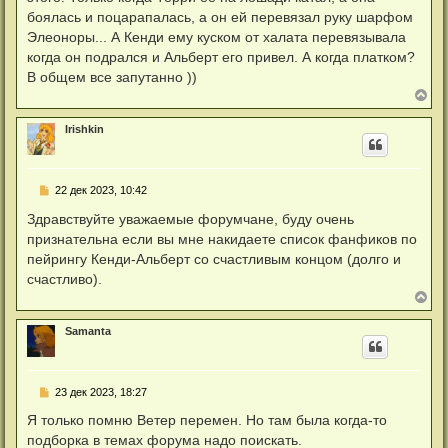
боялась и поцарапалась, а он ей перевязал руку шарфом
Элеоноры... А Кенди ему куском от халата перевязывала
когда он подрался и Альберт его привел. А когда платком?
В общем все запутанно ))
В
е
р
Irishkin
н
у
т
ь
С
22 дек 2023, 10:42
с
о
я
о
Здравствуйте уважаемые форумчане, буду очень
к
б
н
признательна если вы мне накидаете список фанфиков по
щ
а
е
пейрингу Кенди-Альберт со счастливым концом (долго и
ч
н
а
счастливо).
и
л
е
В
у
е
р
Samanta
н
у
т
ь
С
23 дек 2023, 18:27
с
о
я
о
Я только помню Ветер перемен. Но там была когда-то
к
б
н
подборка в темах форума надо поискать.
щ