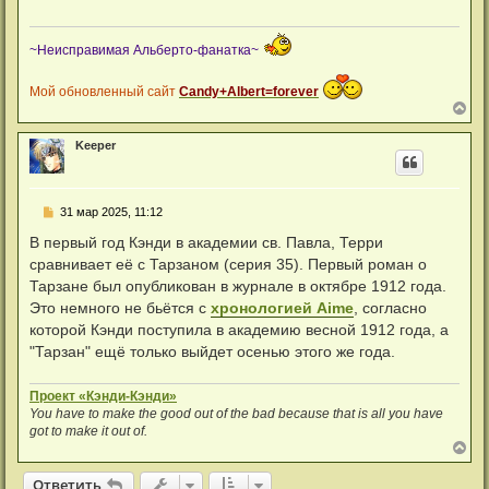
а
е
ч
н
а
и
л
~Неисправимая Альберто-фанатка~
е
у
Мой обновленный сайт
Candy+Albert=forever
В
е
р
Keeper
н
у
т
ь
С
31 мар 2025, 11:12
с
о
я
о
В первый год Кэнди в академии св. Павла, Терри
к
б
н
сравнивает её с Тарзаном (серия 35). Первый роман о
щ
а
е
Тарзане был опубликован в журнале в октябре 1912 года.
ч
н
а
Это немного не бьётся с
хронологией Aime
, согласно
и
л
е
которой Кэнди поступила в академию весной 1912 года, а
у
"Тарзан" ещё только выйдет осенью этого же года.
Проект «Кэнди-Кэнди»
You have to make the good out of the bad because that is all you have
got to make it out of.
В
е
р
Ответить