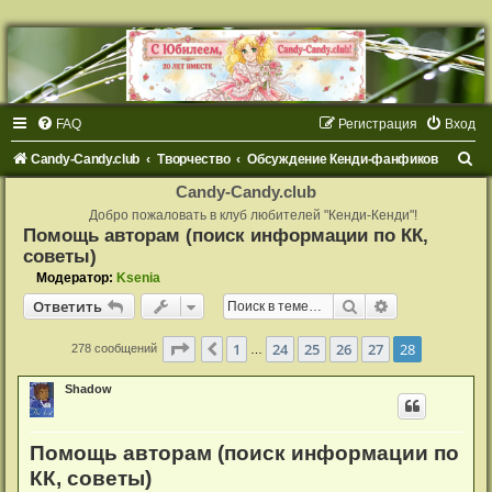
FAQ
Регистрация
Вход
П
Candy-Candy.club
Творчество
Обсуждение Кенди-фанфиков
о
Candy-Candy.club
и
Добро пожаловать в клуб любителей "Кенди-Кенди"!
Помощь авторам (поиск информации по КК,
с
советы)
к
Модератор:
Ksenia
Поиск
Расширенный
Ответить
Страница
28
из
28
1
24
25
26
27
28
Пред.
278 сообщений
…
Shadow
Помощь авторам (поиск информации по
КК, советы)