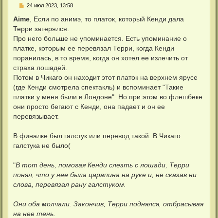
С
24 июл 2023, 13:58
о
о
Aime
, Если по анимэ, то платок, который Кенди дала
б
Терри затерялся.
щ
е
Про него больше не упоминается. Есть упоминание о
н
платке, которым ее перевязал Терри, когда Кенди
и
е
поранилась, в то время, когда он хотел ее излечить от
страха лошадей.
Потом в Чикаго он находит этот платок на верхнем ярусе
(где Кенди смотрела спектакль) и вспоминает "Такие
платки у меня были в Лондоне". Но при этом во флешбеке
они просто бегают с Кенди, она падает и он ее
перевязывает.
В финалке был галстук или перевод такой. В Чикаго
галстука не было(
"
В тот день, помогая Кенди слезть с лошади, Терри
понял, что у нее была царапина на руке и, не сказав ни
слова, перевязал рану галстуком.
Они оба молчали. Закончив, Терри поднялся, отбрасывая
на нее тень.