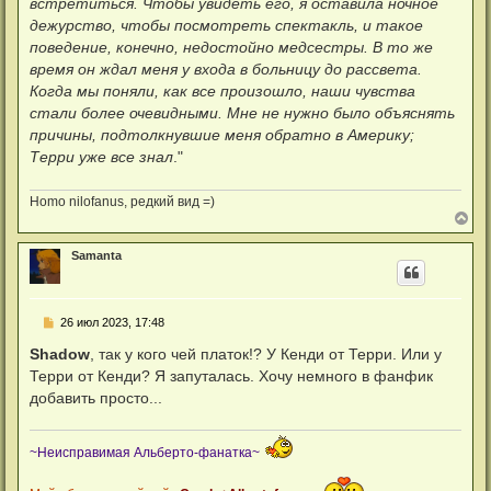
встретиться. Чтобы увидеть его, я оставила ночное
дежурство, чтобы посмотреть спектакль, и такое
поведение, конечно, недостойно медсестры. В то же
время он ждал меня у входа в больницу до рассвета.
Когда мы поняли, как все произошло, наши чувства
стали более очевидными. Мне не нужно было объяснять
причины, подтолкнувшие меня обратно в Америку;
Терри уже все знал
."
Homo nilofanus, редкий вид =)
В
е
р
Samanta
н
у
т
ь
С
26 июл 2023, 17:48
с
о
я
о
Shadow
, так у кого чей платок!? У Кенди от Терри. Или у
к
б
н
Терри от Кенди? Я запуталась. Хочу немного в фанфик
щ
а
е
добавить просто...
ч
н
а
и
л
е
у
~Неисправимая Альберто-фанатка~