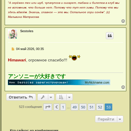
"А серёжек тех или шуб, чупачупсов и сигарет, табака и билетов в клуб мы
не вспомним, что больше нет. Потому что тут нет зимы. Потому что мы
здесь вдвоём. Знаешь, главное — это мы. Остальное гори огнём". (с)
Мальвина Матрасова
В
е
р
Sestoles
н
у
т
ь
С
04 май 2026, 00:35
с
о
я
о
к
Himawari
, огромное спасибо!!!
б
н
щ
а
е
ч
н
а
и
アンソニーが大好きです
л
е
у
В
е
р
Ответить
н
у
Страница
53
из
53
1
49
50
51
52
53
Пред.
523 сообщения
…
т
ь
с
Перейти
я
к
н
Кто сейчас на конференции