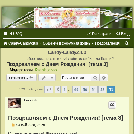
FAQ
Регистрация
Вход
П
Candy-Candy.club
Общение и форумная жизнь
Поздравления
о
Candy-Candy.club
и
Добро пожаловать в клуб любителей "Кенди-Кенди"!
Поздравляем с Днем Рождения! [тема 3]
с
Модераторы:
Ksenia
,
ar-to
к
Поиск
Расширенный
Ответить
Страница
53
из
53
1
49
50
51
52
53
Пред.
523 сообщения
…
Lucciola
Поздравляем с Днем Рождения! [тема 3]
С
03 май 2026, 22:25
о
о
С днём рождения! Желаю счастья!