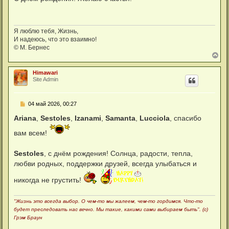
б
щ
е
н
и
Я люблю тебя, Жизнь,
е
И надеюсь, что это взаимно!
© М. Бернес
В
е
р
Himawari
н
Site Admin
у
т
ь
С
04 май 2026, 00:27
с
о
я
о
Ariana
,
Sestoles
,
Izanami
,
Samanta
,
Lucciola
, спасибо
к
б
н
щ
вам всем!
а
е
ч
н
а
и
Sestoles
, с днём рождения! Солнца, радости, тепла,
л
е
у
любви родных, поддержки друзей, всегда улыбаться и
никогда не грустить!
"Жизнь это всегда выбор. О чем-то мы жалеем, чем-то гордимся. Что-то
будет преследовать нас вечно. Мы такие, какими сами выбираем быть". (с)
Грэм Браун