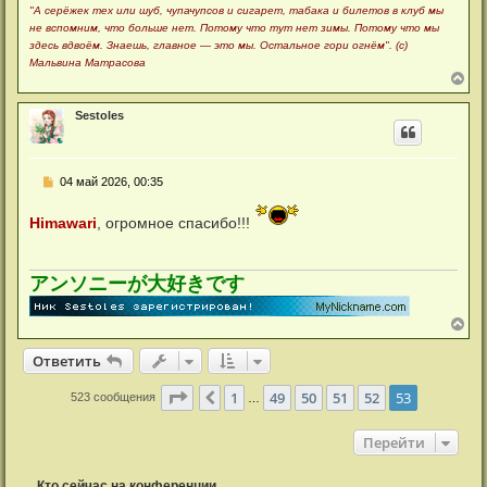
"А серёжек тех или шуб, чупачупсов и сигарет, табака и билетов в клуб мы
не вспомним, что больше нет. Потому что тут нет зимы. Потому что мы
здесь вдвоём. Знаешь, главное — это мы. Остальное гори огнём". (с)
Мальвина Матрасова
В
е
р
Sestoles
н
у
т
ь
С
04 май 2026, 00:35
с
о
я
о
к
Himawari
, огромное спасибо!!!
б
н
щ
а
е
ч
н
а
и
アンソニーが大好きです
л
е
у
В
е
р
Ответить
н
у
Страница
53
из
53
1
49
50
51
52
53
Пред.
523 сообщения
…
т
ь
с
Перейти
я
к
н
Кто сейчас на конференции