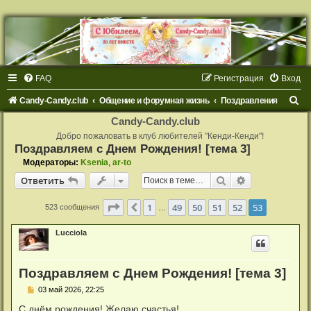
FAQ
Регистрация
Вход
П
Candy-Candy.club
Общение и форумная жизнь
Поздравления
о
Candy-Candy.club
и
Добро пожаловать в клуб любителей "Кенди-Кенди"!
Поздравляем с Днем Рождения! [тема 3]
с
Модераторы:
Ksenia
,
ar-to
к
Поиск
Расширенный
Ответить
Страница
53
из
53
1
49
50
51
52
53
Пред.
523 сообщения
…
Lucciola
Поздравляем с Днем Рождения! [тема 3]
С
03 май 2026, 22:25
о
о
С днём рождения! Желаю счастья!