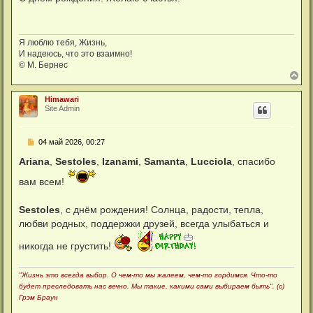
б
щ
е
н
и
Я люблю тебя, Жизнь,
е
И надеюсь, что это взаимно!
© М. Бернес
В
е
р
Himawari
н
Site Admin
у
т
ь
С
04 май 2026, 00:27
с
о
я
о
Ariana
,
Sestoles
,
Izanami
,
Samanta
,
Lucciola
, спасибо
к
б
н
щ
вам всем!
а
е
ч
н
а
и
Sestoles
, с днём рождения! Солнца, радости, тепла,
л
е
у
любви родных, поддержки друзей, всегда улыбаться и
никогда не грустить!
"Жизнь это всегда выбор. О чем-то мы жалеем, чем-то гордимся. Что-то
будет преследовать нас вечно. Мы такие, какими сами выбираем быть". (с)
Грэм Браун