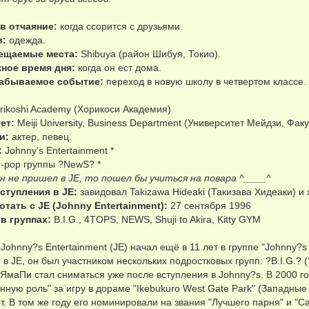
в отчаяние:
когда ссорится с друзьями.
и:
одежда.
ещаемые места:
Shibuya (район Шибуя, Токио).
ное время дня:
когда он ест дома.
забываемое событие:
переход в новую школу в четвертом классе.
rikoshi Academy (Хорикоси Академия)
ет:
Meiji University, Business Department (Университет Мейдзи, Фак
и:
актер, певец.
:
Johnny's Entertainment *
-pop группы ?NewS? *
он не пришел в JE, то пошел бы учиться на повара ^____^
ступления в JE:
завидовал Takizawa Hideaki (Такизава Хидеаки) и 
отать с JE (Johnny Entertainment):
27 сентября 1996
 в группах:
B.I.G., 4TOPS, NEWS, Shuji to Akira, Kitty GYM
 Johnny?s Entertainment (JE) начал ещё в 11 лет в группе "Johnny?s 
 в JE, он был участником нескольких подростковых групп: ?B.I.G.? 
ЯмаПи стал сниматься уже после вступления в Johnny?s. В 2000 го
нную роль" за игру в дораме "Ikebukuro West Gate Park" (Западные
ет. В том же году его номинировали на звания "Лучшего парня" и "С