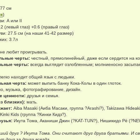
177 см
ык
)
и: А или II
.2 (левый глаз) +0.6 (правый глаз)
ви: 27.5 см (на наши 41-42 размер)
ких: 3.7л
не любит проигрывать.
льные черты:
честный, прямолинейный, даже если сердится на кого
льные черты:
всегда выглядит озлобленным; молниеносно засыпае
егко находит общий язык с людьми.
ьная черта:
может выпить банку Кока-Колы в один глоток.
о, музыка, фотографирование, дизайн.
е ценности:
друзья и семья.
из близких):
мать.
ажает:
Aiba Masaki (Аиба Масаки, группа ?Arashi?), Takizawa Hideak
Kinki Kids (группа ?Кинки Кидз?).
узья:
Икута Тома, Аканиши Джин (?KAT-TUN?), Нишикидо Рё (?NEW
ший друг ? Икута Тома. Они считают друг друга братьями. И св
т друг за друга всегда.