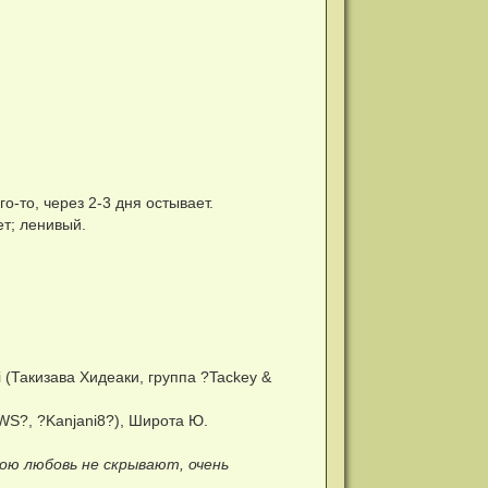
-то, через 2-3 дня остывает.
т; ленивый.
i (Такизава Хидеаки, группа ?Tackey &
S?, ?Kanjani8?), Широта Ю.
ою любовь не скрывают, очень