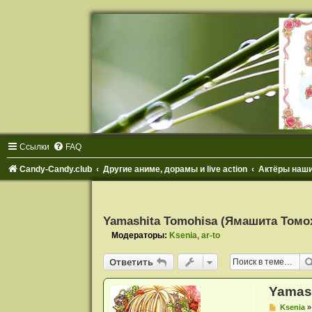
Ссылки
FAQ
Candy-Candy.club
Другие аниме, дорамы и live action
Актёры наш
Yamashita Tomohisa (Ямашита Томо
Модераторы:
Ksenia
,
ar-to
Ответить
Yamas
С
Ksenia