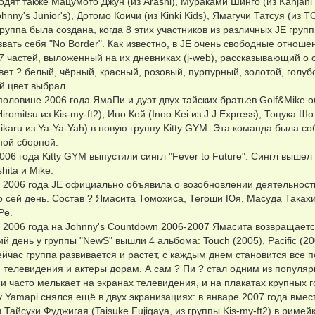
одят также Мацумото Джун (из Arashi), Мураками Шинго (из Kanjani 8
hnny's Junior's), Дотомо Коичи (из Kinki Kids), Ямагучи Татсуя (из 
Группа была создана, когда 8 этих участников из различных JE груп
вать себя "No Border". Как известно, в JE очень свободные отнош
 7 частей, выложенный на их дневниках (j-web), рассказывающий о 
вет ? белый, чёрный, красный, розовый, пурпурный, золотой, голуб
ой цвет выбрал.
половине 2006 года ЯмаПи и дуэт двух тайских братьев Golf&Mike
iromitsu из Kis-my-ft2), Ино Кей (Inoo Kei из J.J.Express), Тоцука Ш
ikaru из Ya-Ya-Yah) в новую группу Kitty GYM. Эта команда была с
ной сборной.
2006 года Kitty GYM выпустили сингл "Fever to Future". Сингл выш
hita и Mike.
 2006 года JE официально объявила о возобновлении деятельности
о сей день. Состав ? Ямасита Томохиса, Тегоши Юя, Масуда Таках
Рё.
 2006 года на Johnny's Countdown 2006-2007 Ямасита возвращается
й день у группы "NewS" вышли 4 альбома: Touch (2005), Pacific (2007
ейчас группа развивается и растет, с каждым днем становится все 
 телевидения и актеры дорам. А сам ? Пи ? стал одним из популя
 часто мелькает на экранах телевидения, и на плакатах крупных г
у Yamapi снялся ещё в двух экранизациях: в январе 2007 года вмест
 Тайсуки Фуджигая (Taisuke Fujigaya, из группы Kis-my-ft2) в рим