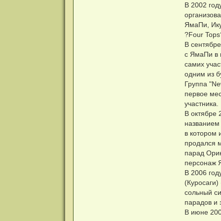
В 2002 год
организова
ЯмаПи, Ику
?Four Tops
В сентябре
с ЯмаПи в 
самих учас
одним из б
Группа "Ne
первое мес
участника.
В октябре 
названием 
в котором 
продался м
парад Орик
персонаж Я
В 2006 год
(Куросаги)
сольный си
парадов и 
В июне 200