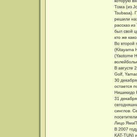
которую вх
Тома (из Jo
Tsubasa). 
решили наз
рассказ из
был свой ц
кто же как
Во второй 
(Kitayama H
(Yaotome H
волейболь
В августе 
Golf, Yamas
30 декабря
остается п
Нишикидо 
31 декабря
сегодняшни
синглов. С
посетители
Лицо ЯмаПи
В 2007 год
KAT-TUN) и