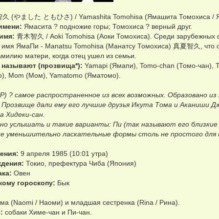
(やました ともひさ) / Yamashita Tomohisa (Ямашита Томохиса / Ям
имени:
Ямасита ? подножие горы; Томохиса ? верный друг.
имя:
青木智久 / Aoki Tomohisa (Аоки Томохиса). Среди зарубежных ф
имя ЯмаПи - Manatsu Tomohisa (Манатсу Томохиса) 真夏智久, что озн
милию матери, когда отец ушел из семьи.
о называют (прозвища*):
Yamapi (Ямапи), Tomo-chan (Томо-чан), To
о), Mom (Мом), Yamatomo (Яматомо).
P) ? самое распространенное из всех возможных. Образовано из 
. Прозвище дали ему его лучшие друзья Икута Тома и Аканиши Дж
а Хидеки-сан.
но услышать и такие варианты: Пи (так называют его близкие 
е уменьшительно ласкательные формы столь не простого для н
ения:
9 апреля 1985 (10:01 утра)
ждения:
Токио, префектура Чиба (Япония)
ака:
Овен
кому гороскопу:
Бык
а (Naomi / Наоми) и младшая сестренка (Rina / Рина).
:
собаки Химе-чан и Пи-чан.