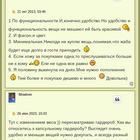
т
ь
С
21 окт 2013, 03:46
с
о
я
о
1.По функциональности.И,конечно,удобство.Но удобство и
к
б
н
щ
функциональность вещи не мешают ей быть красивой
а
е
ч
2. И фасон,и цвет.
н
а
и
3. Минимальная.Никогда не куплю вещь,понимая,что жаба
л
е
у
будет еще долго в гости приходить
4. Если хожу за покупками одна,то прислушиваться больше
не к кому
Ели не одна-все равно
5. Я половину выкинула на днях.Мне нужно пополнение
Тем более я покупаю дешево и много
Довольна)
В
е
р
Shadow
н
у
т
ь
С
26 июн 2023, 15:03
с
о
я
о
Тут с изменением веса )) пересматриваю гардероб. Как вы
к
б
н
относитесь к капсульному гардеробу? Выглядит очень
щ
а
е
удобно и меньше вещей нужно докупать, и всегда разный
ч
н