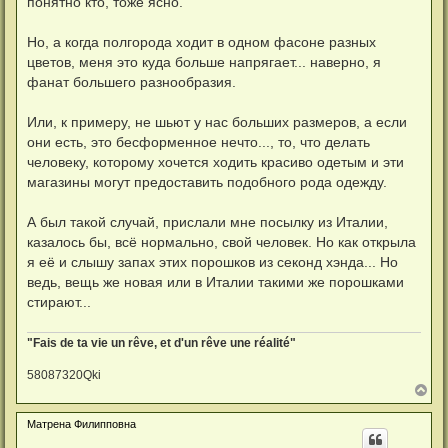
понятно кто, тоже ясно.
Но, а когда полгорода ходит в одном фасоне разных
цветов, меня это куда больше напрягает... наверно, я
фанат большего разнообразия.
Или, к примеру, не шьют у нас больших размеров, а если
они есть, это бесформенное нечто..., то, что делать
человеку, которому хочется ходить красиво одетым и эти
магазины могут предоставить подобного рода одежду.
А был такой случай, прислали мне посылку из Италии,
казалось бы, всё нормально, свой человек. Но как открыла
я её и слышу запах этих порошков из секонд хэнда... Но
ведь, вещь же новая или в Италии такими же порошками
стирают...
"Fais de ta vie un rêve, et d'un rêve une réalité"
58087320Qki
В
е
р
Матрена Филипповна
н
у