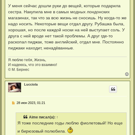
о
я
о
У меня сейчас дошли руки до вещей, которые подарила
к
б
н
сестра. Накупила мне в самых модных лондонских
щ
а
е
магазинах, так что за всю жизнь не сносишь. Ну когда-то же
ч
н
а
надо носить. Некоторые вещи отдал другу. Рубашка была,
и
л
е
хорошая, но после каждой носки на ней выступает соль. У
у
друга с ней вроде нет такой проблемы. А друг где-то
раскопал пиджак, тоже английский, отдал мне. Постоянно
пиджаки находит, ненадёванные.
Я люблю тебя, Жизнь,
И надеюсь, что это взаимно!
© М. Бернес
В
е
р
Lucciola
н
у
т
ь
С
28 июн 2023, 01:21
с
о
я
о
к
б
н
Aime
писал(а):
↑
щ
а
е
Я тоже последние годы люблю фиолетовый! Но еще
ч
н
а
и
и бирюзовый полюбила.
л
е