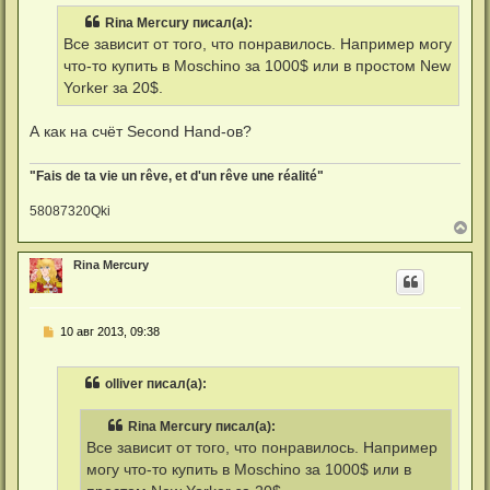
н
б
Rina Mercury писал(а):
а
щ
ч
е
Все зависит от того, что понравилось. Например могу
н
а
что-то купить в Moschino за 1000$ или в простом New
и
л
е
у
Yorker за 20$.
А как на счёт Second Hand-ов?
"Fais de ta vie un rêve, et d'un rêve une réalité"
58087320Qki
В
е
р
Rina Mercury
н
у
т
ь
С
10 авг 2013, 09:38
с
о
я
о
к
б
н
olliver писал(а):
щ
а
е
ч
н
а
Rina Mercury писал(а):
и
л
е
Все зависит от того, что понравилось. Например
у
могу что-то купить в Moschino за 1000$ или в