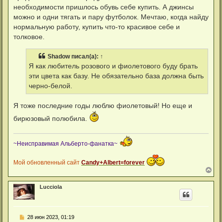
необходимости пришлось обувь себе купить. А джинсы
можно и одни тягать и пару футболок. Мечтаю, когда найду
нормальную работу, купить что-то красивое себе и
толковое.
Shadow
писал(а):
↑
Я как любитель розового и фиолетового буду брать
эти цвета как базу. Не обязательно база должна быть
черно-белой.
Я тоже последние годы люблю фиолетовый! Но еще и
бирюзовый полюбила.
~Неисправимая Альберто-фанатка~
Мой обновленный сайт
Candy+Albert=forever
В
е
р
Lucciola
н
у
т
ь
С
28 июн 2023, 01:19
с