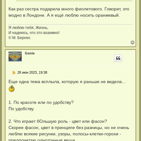
у
Как раз сестра подарила много фиолетового. Говорит, это
модно в Лондоне. А я ещё люблю носить оранжевый.
Я люблю тебя, Жизнь,
И надеюсь, что это взаимно!
© М. Бернес
В
е
р
Genie
н
у
т
ь
С
28 июн 2023, 19:38
с
о
я
о
Еще одна тема всплыла, которую я раньше не видела...
к
б
н
щ
а
е
ч
н
а
и
1. По красоте или по удобству?
л
е
По удобству.
у
2. Что играет бОльшую роль - цвет или фасон?
Скорее фасон, цвет в принципе без разницы, но не очень
люблю всякие рисунки, узоры, полосы-клетки-горохи -
предпочитаю однотонные вещи.