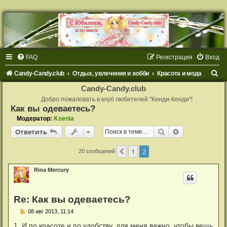
FAQ
Регистрация
Вход
П
Candy-Candy.club
Отдых, увлечения и хобби
Красота и мода
о
Candy-Candy.club
и
Добро пожаловать в клуб любителей "Кенди-Кенди"!
Как вы одеваетесь?
с
Модератор:
Ksenia
к
Поиск
Расширенный
Ответить
1
2
Пред.
20 сообщений
Rina Mercury
Re: Как вы одеваетесь?
С
08 авг 2013, 11:14
о
о
1. И по красоте и по удобству, для меня важно, чтобы вещь