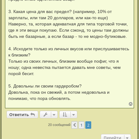
3. Какая цена для вас предел? (например, 10% от
зарплаты, или там 20 долларов, или как-то еще)
Наверно, та, которая адекватная для типа торговой точки,
где я эти вещи покупаю. Если сэконд, то цены там должны
быть не базарные, а если базар - то не модно-бутиковые.
4. Исходите только из личных вкусов или прислушиваетесь
к близким?
Только из своих личных, близким вообще пофиг, что я
ношу; одна невестка пытается давать мне советы, чем
порой бесит.
5. Довольны ли своим гардеробом?
Довольна, пока он свежий, а потом недовольна и
понимаю, что пора обновлять.
В
е
р
Ответить
н
у
1
2
Пред.
20 сообщений
т
ь
с
Перейти
я