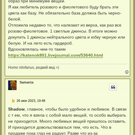
а
образ при минимуме вещей.
и
л
е
Я как любитель розового и фиолетового буду брать эти
у
цвета как базу. Не обязательно база должна быть черно-
белой.
Отложила недавно то, что налезает из верха, как раз все
розово-фиолетовое. 1 светлые джинсы. В итоге можно
докупить 1 джинсы нейтрального цвета и юбку черную или
белую. И на лето есть гардероб.
Вдохновлялась чем-то таким
https://katenok801.livejournal.com/53640.html
Homo nilofanus, редкий вид =)
В
е
р
Samanta
н
у
т
ь
С
26 июн 2023, 19:48
с
о
я
о
Shadow
, главное, чтобы было удобное и любимое. В связи
к
б
н
с т ем, что я взяла с собой мало вещей, то особо выбирать
щ
а
е
не приходится. Много любимых вещей пришлось оставить.
ч
н
а
И приходится довольствоваться тем, что есть. Что в
и
л
е
продаже пока глаз не радует. Разве что из-за
у