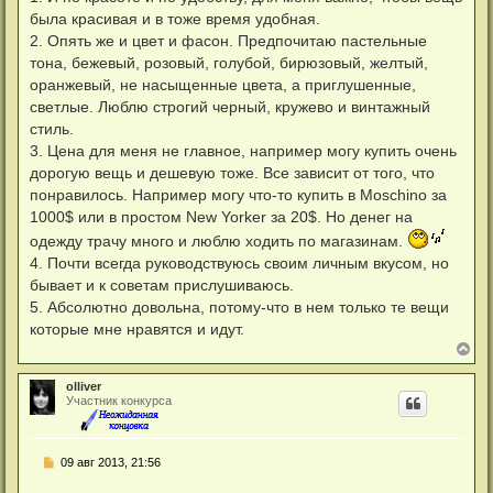
б
была красивая и в тоже время удобная.
щ
е
2. Опять же и цвет и фасон. Предпочитаю пастельные
н
тона, бежевый, розовый, голубой, бирюзовый, желтый,
и
е
оранжевый, не насыщенные цвета, а приглушенные,
светлые. Люблю строгий черный, кружево и винтажный
стиль.
3. Цена для меня не главное, например могу купить очень
дорогую вещь и дешевую тоже. Все зависит от того, что
понравилось. Например могу что-то купить в Moschino за
1000$ или в простом New Yorker за 20$. Но денег на
одежду трачу много и люблю ходить по магазинам.
4. Почти всегда руководствуюсь своим личным вкусом, но
бывает и к советам прислушиваюсь.
5. Абсолютно довольна, потому-что в нем только те вещи
которые мне нравятся и идут.
В
е
р
olliver
н
Участник конкурса
у
т
ь
с
С
09 авг 2013, 21:56
я
о
к
о