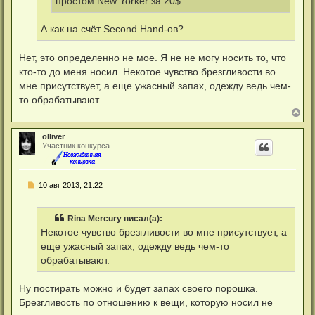
простом New Yorker за 20$.
А как на счёт Second Hand-ов?
Нет, это определенно не мое. Я не не могу носить то, что
кто-то до меня носил. Некотое чувство брезгливости во
мне присутствует, а еще ужасный запах, одежду ведь чем-
то обрабатывают.
В
е
р
olliver
н
Участник конкурса
у
т
ь
с
С
10 авг 2013, 21:22
я
о
к
о
н
б
Rina Mercury писал(а):
а
щ
ч
е
Некотое чувство брезгливости во мне присутствует, а
н
а
еще ужасный запах, одежду ведь чем-то
и
л
е
у
обрабатывают.
Ну постирать можно и будет запах своего порошка.
Брезгливость по отношению к вещи, которую носил не