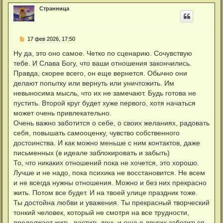
р
Странница
н
у
т
ь
С
17 фев 2026, 17:50
с
о
я
о
Ну да, это оно самое. Четко по сценарию. Сочувствую
к
б
н
тебе. И Слава Богу, что ваши отношения закончились.
щ
а
е
Правда, скорее всего, он еще вернется. Обычно они
ч
н
а
делают попытку или вернуть или уничтожить. Им
и
л
е
невыносима мысль, что их не замечают. Будь готова не
у
пустить. Второй круг будет хуже первого, хотя начаться
может очень привлекательно.
Очень важно заботится о себе, о своих желаниях, радовать
себя, повышать самооценку, чувство собственного
достоинства. И как можно меньше с ним контактов, даже
письменных (в идеале заблокировать и забыть)
То, что никаких отношений пока не хочется, это хорошо.
Лучше и не надо, пока психика не восстановится. Не всем
и не всегда нужны отношения. Можно и без них прекрасно
жить. Потом все будет. И на твоей улице праздник тоже.
Ты достойна любви и уважения. Ты прекрасный творческий
тонкий человек, который не смотря на все трудности,
продолжает жить, растить дочь и еще о других заботиться.