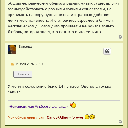
общим человеческим обликом разных живых существ, учит
взаимодействовать с разными живыми существами, не
принимать на веру пустые слова и странные действия,
лечит мою наивность. Я становлюсь взрослее и ближе к
Человеческому. Потому что прощает и не боится только
Любовь, которая знает, кто есть кто и что есть что.
В
е
р
Samanta
н
у
т
ь
С
19 фев 2026, 21:37
с
о
я
о
к
б
н
щ
а
е
ч
У меня к сожалению было 14 пунктов. Оценила только
н
а
и
сейчас.
л
е
у
~Неисправимая Альберто-фанатка~
Мой обновленный сайт
Candy+Albert=forever
В
е