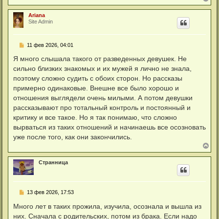
е
р
Ariana
н
Site Admin
у
т
ь
С
11 фев 2026, 04:01
с
о
я
о
Я много слышала такого от разведенных девушек. Не
к
б
н
сильно близких знакомых и их мужей я лично не знала,
щ
а
е
поэтому сложно судить с обоих сторон. Но рассказы
ч
н
а
примерно одинаковые. Внешне все было хорошо и
и
л
е
отношения выглядели очень милыми. А потом девушки
у
рассказывают про тотальный контроль и постоянный и
критику и все такое. Но я так понимаю, что сложно
вырваться из таких отношений и начинаешь все осозновать
уже после того, как они закончились.
В
е
р
Странница
н
у
т
ь
С
13 фев 2026, 17:53
с
о
я
о
Много лет в таких прожила, изучила, осознала и вышла из
к
б
н
них. Сначала с родительских, потом из брака. Если надо
щ