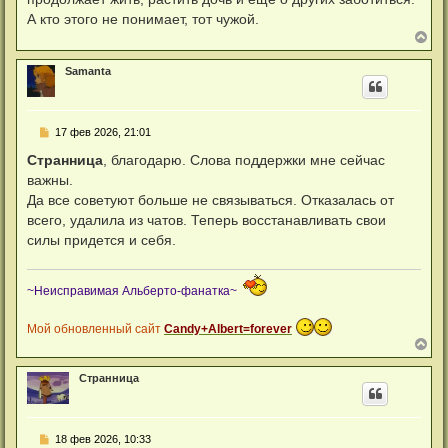
А кто этого не понимает, тот чужой.
В
е
р
Samanta
н
у
т
ь
С
17 фев 2026, 21:01
с
о
я
о
Странница
, благодарю. Слова поддержки мне сейчас
к
б
н
важны.
щ
а
е
Да все советуют больше не связываться. Отказалась от
ч
н
а
всего, удалила из чатов. Теперь восстанавливать свои
и
л
е
силы придется и себя.
у
~Неисправимая Альберто-фанатка~
Мой обновленный сайт
Candy+Albert=forever
В
е
р
Странница
н
у
т
ь
С
18 фев 2026, 10:33
с