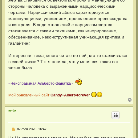
жертва становится объектом контроля и манипуляций со
щ
е
стороны человека с выраженными нарциссическими
н
чертами. Нарциссический абьюз характеризуется
и
е
манипуляциями, унижением, проявлением превосходства
и контроля. В ходе отношений с нарциссом жертва
сталкивается с такими тактиками, как игнорирование,
обесценивание, неконструктивная унижающая критика и
газлайтинг.
Интересная тема, много читаю по ней, кто-то сталкивался
в своей жизни? Т.к. я поняла, что у меня вся такая вот
жизня была...
~Неисправимая Альберто-фанатка~
Мой обновленный сайт
Candy+Albert=forever
В
е
р
ar-to
н
у
т
ь
С
07 фев 2026, 16:47
с
о
я
о
Не.Не сталкивался наверное. Или забыл,что сталкивался.