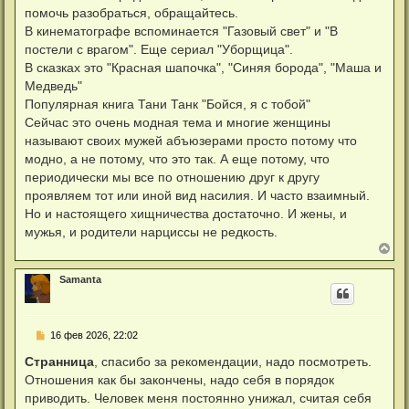
а
е
помочь разобраться, обращайтесь.
ч
н
а
В кинематографе вспоминается "Газовый свет" и "В
и
л
е
постели с врагом". Еще сериал "Уборщица".
у
В сказках это "Красная шапочка", "Синяя борода", "Маша и
Медведь"
Популярная книга Тани Танк "Бойся, я с тобой"
Сейчас это очень модная тема и многие женщины
называют своих мужей абъюзерами просто потому что
модно, а не потому, что это так. А еще потому, что
периодически мы все по отношению друг к другу
проявляем тот или иной вид насилия. И часто взаимный.
Но и настоящего хищничества достаточно. И жены, и
мужья, и родители нарциссы не редкость.
В
е
р
Samanta
н
у
т
ь
С
16 фев 2026, 22:02
с
о
я
о
Странница
, спасибо за рекомендации, надо посмотреть.
к
б
н
Отношения как бы закончены, надо себя в порядок
щ
а
е
приводить. Человек меня постоянно унижал, считая себя
ч
н