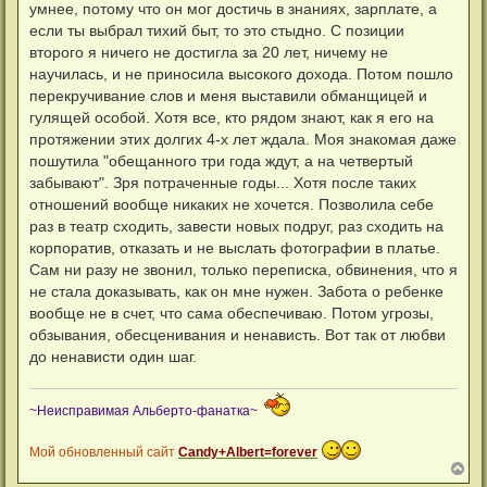
а
умнее, потому что он мог достичь в знаниях, зарплате, а
и
л
е
если ты выбрал тихий быт, то это стыдно. С позиции
у
второго я ничего не достигла за 20 лет, ничему не
научилась, и не приносила высокого дохода. Потом пошло
перекручивание слов и меня выставили обманщицей и
гулящей особой. Хотя все, кто рядом знают, как я его на
протяжении этих долгих 4-х лет ждала. Моя знакомая даже
пошутила "обещанного три года ждут, а на четвертый
забывают". Зря потраченные годы... Хотя после таких
отношений вообще никаких не хочется. Позволила себе
раз в театр сходить, завести новых подруг, раз сходить на
корпоратив, отказать и не выслать фотографии в платье.
Сам ни разу не звонил, только переписка, обвинения, что я
не стала доказывать, как он мне нужен. Забота о ребенке
вообще не в счет, что сама обеспечиваю. Потом угрозы,
обзывания, обесценивания и ненависть. Вот так от любви
до ненависти один шаг.
~Неисправимая Альберто-фанатка~
Мой обновленный сайт
Candy+Albert=forever
В
е