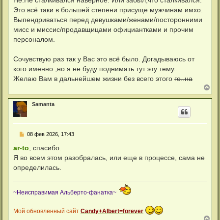
к
б
н
Это всё таки в большей степени присуще мужчинам имхо.
щ
а
е
Выпендриваться перед девушками/женами/посторонними
ч
н
а
мисс и миссис/продавщицами официантками и прочим
и
л
е
персоналом.
у
Сочувствую раз так у Вас это всё было. Догадываюсь от
кого именно ,но я не буду поднимать тут эту тему.
Желаю Вам в дальнейшем жизни без всего этого
го..на
В
е
р
Samanta
н
у
т
ь
С
08 фев 2026, 17:43
с
о
я
о
ar-to
, спасибо.
к
б
н
Я во всем этом разобралась, или еще в процессе, сама не
щ
а
е
определилась.
ч
н
а
и
л
е
у
~Неисправимая Альберто-фанатка~
Мой обновленный сайт
Candy+Albert=forever
В