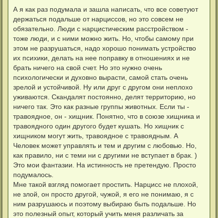
о
я
о
А я как раз подумала и зашла написать, что все советуют
к
б
н
держаться подальше от нарциссов, но это совсем не
щ
а
е
обязательно. Люди с нарцистическим расстройством -
ч
н
а
тоже люди, и с ними можно жить. Но, чтобы самому при
и
л
е
этом не разрушаться, надо хорошо понимать устройство
у
их психики, делать на нее поправку в отношениях и не
брать ничего на свой счет. Но это нужно очень
психологически и духовно вырасти, самой стать очень
зрелой и устойчивой. Ну или друг с другом они неплохо
уживаются. Скандалят постоянно, делят территорию, но
ничего так. Это как разные группы животных. Если ты -
травоядное, он - хищник. Понятно, что в союзе хищника и
травоядного один другого будет кушать. Но хищник с
хищником могут жить, травоядное с травоядным. А
Человек может управлять и тем и другим с любовью. Но,
как правило, ни с теми ни с другими не вступает в брак. )
Это мои фантазии. На истинность не претендую. Просто
подумалось.
Мне такой взгляд помогает простить. Нарцисс не плохой,
не злой, он просто другой, чужой, я его не понимаю, я с
ним разрушаюсь и поэтому выбираю быть подальше. Но
это полезный опыт, который учить меня различать за