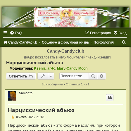
FAQ
Регистрация
Вход
П
Candy-Candy.club
Общение и форумная жизнь
Психология
о
Candy-Candy.club
и
Добро пожаловать в клуб любителей "Кенди-Кенди"!
Нарциссический абьюз
с
Модераторы:
Ksenia
,
ar-to
,
Mary-Candy Moon
к
Поиск
Расширенный
Ответить
10 сообщений • Страница
1
из
1
Samanta
Нарциссический абьюз
С
05 фев 2026, 21:18
о
о
Нарциссический абьюз - это форма насилия, при которой
б