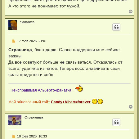
А кто этого не понимает, тот чужой.
В
е
р
Samanta
н
у
т
ь
С
17 фев 2026, 21:01
с
о
я
о
Странница
, благодарю. Слова поддержки мне сейчас
к
б
н
важны.
щ
а
е
Да все советуют больше не связываться. Отказалась от
ч
н
а
всего, удалила из чатов. Теперь восстанавливать свои
и
л
е
силы придется и себя.
у
~Неисправимая Альберто-фанатка~
Мой обновленный сайт
Candy+Albert=forever
В
е
р
Странница
н
у
т
ь
С
18 фев 2026, 10:33
с