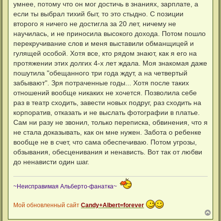
а
умнее, потому что он мог достичь в знаниях, зарплате, а
и
л
е
если ты выбрал тихий быт, то это стыдно. С позиции
у
второго я ничего не достигла за 20 лет, ничему не
научилась, и не приносила высокого дохода. Потом пошло
перекручивание слов и меня выставили обманщицей и
гулящей особой. Хотя все, кто рядом знают, как я его на
протяжении этих долгих 4-х лет ждала. Моя знакомая даже
пошутила "обещанного три года ждут, а на четвертый
забывают". Зря потраченные годы... Хотя после таких
отношений вообще никаких не хочется. Позволила себе
раз в театр сходить, завести новых подруг, раз сходить на
корпоратив, отказать и не выслать фотографии в платье.
Сам ни разу не звонил, только переписка, обвинения, что я
не стала доказывать, как он мне нужен. Забота о ребенке
вообще не в счет, что сама обеспечиваю. Потом угрозы,
обзывания, обесценивания и ненависть. Вот так от любви
до ненависти один шаг.
~Неисправимая Альберто-фанатка~
Мой обновленный сайт
Candy+Albert=forever
В
е