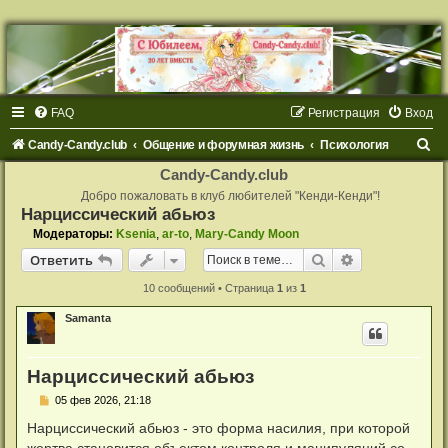
FAQ
Регистрация
Вход
П
Candy-Candy.club
Общение и форумная жизнь
Психология
о
Candy-Candy.club
и
Добро пожаловать в клуб любителей "Кенди-Кенди"!
Нарциссический абьюз
с
Модераторы:
Ksenia
,
ar-to
,
Mary-Candy Moon
к
Поиск
Расширенный
Ответить
10 сообщений • Страница
1
из
1
Samanta
Нарциссический абьюз
С
05 фев 2026, 21:18
о
о
Нарциссический абьюз - это форма насилия, при которой
б