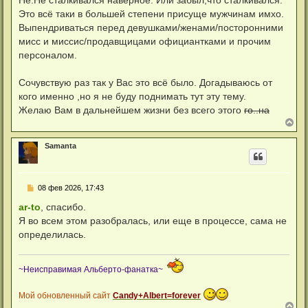
к
б
н
Это всё таки в большей степени присуще мужчинам имхо.
щ
а
е
Выпендриваться перед девушками/женами/посторонними
ч
н
а
мисс и миссис/продавщицами официантками и прочим
и
л
е
персоналом.
у
Сочувствую раз так у Вас это всё было. Догадываюсь от
кого именно ,но я не буду поднимать тут эту тему.
Желаю Вам в дальнейшем жизни без всего этого
го..на
В
е
р
Samanta
н
у
т
ь
С
08 фев 2026, 17:43
с
о
я
о
ar-to
, спасибо.
к
б
н
Я во всем этом разобралась, или еще в процессе, сама не
щ
а
е
определилась.
ч
н
а
и
л
е
у
~Неисправимая Альберто-фанатка~
Мой обновленный сайт
Candy+Albert=forever
В