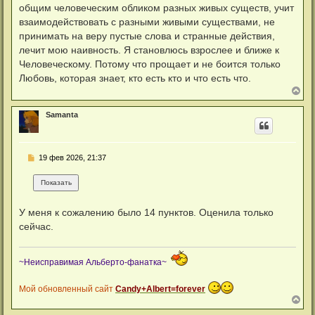
общим человеческим обликом разных живых существ, учит
взаимодействовать с разными живыми существами, не
принимать на веру пустые слова и странные действия,
лечит мою наивность. Я становлюсь взрослее и ближе к
Человеческому. Потому что прощает и не боится только
Любовь, которая знает, кто есть кто и что есть что.
В
е
р
Samanta
н
у
т
ь
С
19 фев 2026, 21:37
с
о
я
о
к
б
н
щ
а
е
ч
У меня к сожалению было 14 пунктов. Оценила только
н
а
и
сейчас.
л
е
у
~Неисправимая Альберто-фанатка~
Мой обновленный сайт
Candy+Albert=forever
В
е