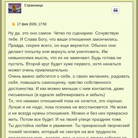
р
Странница
н
у
т
ь
С
17 фев 2026, 17:50
с
о
я
о
Ну да, это оно самое. Четко по сценарию. Сочувствую
к
б
н
тебе. И Слава Богу, что ваши отношения закончились.
щ
а
е
Правда, скорее всего, он еще вернется. Обычно они
ч
н
а
делают попытку или вернуть или уничтожить. Им
и
л
е
невыносима мысль, что их не замечают. Будь готова не
у
пустить. Второй круг будет хуже первого, хотя начаться
может очень привлекательно.
Очень важно заботится о себе, о своих желаниях, радовать
себя, повышать самооценку, чувство собственного
достоинства. И как можно меньше с ним контактов, даже
письменных (в идеале заблокировать и забыть)
То, что никаких отношений пока не хочется, это хорошо.
Лучше и не надо, пока психика не восстановится. Не всем
и не всегда нужны отношения. Можно и без них прекрасно
жить. Потом все будет. И на твоей улице праздник тоже.
Ты достойна любви и уважения. Ты прекрасный творческий
тонкий человек, который не смотря на все трудности,
продолжает жить, растить дочь и еще о других заботиться.