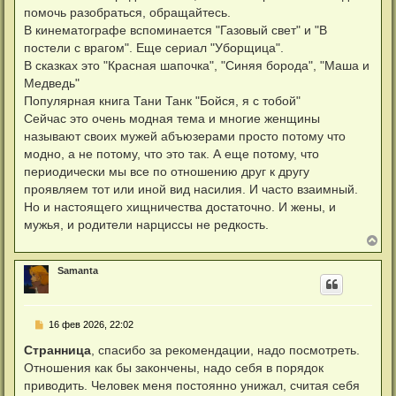
а
е
помочь разобраться, обращайтесь.
ч
н
а
В кинематографе вспоминается "Газовый свет" и "В
и
л
е
постели с врагом". Еще сериал "Уборщица".
у
В сказках это "Красная шапочка", "Синяя борода", "Маша и
Медведь"
Популярная книга Тани Танк "Бойся, я с тобой"
Сейчас это очень модная тема и многие женщины
называют своих мужей абъюзерами просто потому что
модно, а не потому, что это так. А еще потому, что
периодически мы все по отношению друг к другу
проявляем тот или иной вид насилия. И часто взаимный.
Но и настоящего хищничества достаточно. И жены, и
мужья, и родители нарциссы не редкость.
В
е
р
Samanta
н
у
т
ь
С
16 фев 2026, 22:02
с
о
я
о
Странница
, спасибо за рекомендации, надо посмотреть.
к
б
н
Отношения как бы закончены, надо себя в порядок
щ
а
е
приводить. Человек меня постоянно унижал, считая себя
ч
н