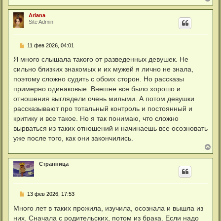
е
р
Ariana
н
Site Admin
у
т
ь
С
11 фев 2026, 04:01
с
о
я
о
Я много слышала такого от разведенных девушек. Не
к
б
н
сильно близких знакомых и их мужей я лично не знала,
щ
а
е
поэтому сложно судить с обоих сторон. Но рассказы
ч
н
а
примерно одинаковые. Внешне все было хорошо и
и
л
е
отношения выглядели очень милыми. А потом девушки
у
рассказывают про тотальный контроль и постоянный и
критику и все такое. Но я так понимаю, что сложно
вырваться из таких отношений и начинаешь все осозновать
уже после того, как они закончились.
В
е
р
Странница
н
у
т
ь
С
13 фев 2026, 17:53
с
о
я
о
Много лет в таких прожила, изучила, осознала и вышла из
к
б
н
них. Сначала с родительских, потом из брака. Если надо
щ