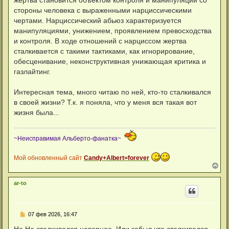
жертва становится объектом контроля и манипуляций со
щ
е
стороны человека с выраженными нарциссическими
н
чертами. Нарциссический абьюз характеризуется
и
е
манипуляциями, унижением, проявлением превосходства
и контроля. В ходе отношений с нарциссом жертва
сталкивается с такими тактиками, как игнорирование,
обесценивание, неконструктивная унижающая критика и
газлайтинг.
Интересная тема, много читаю по ней, кто-то сталкивался
в своей жизни? Т.к. я поняла, что у меня вся такая вот
жизня была...
~Неисправимая Альберто-фанатка~
Мой обновленный сайт
Candy+Albert=forever
В
е
р
ar-to
н
у
т
ь
С
07 фев 2026, 16:47
с
о
я
о
Не.Не сталкивался наверное. Или забыл,что сталкивался.