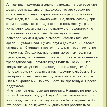
о
я
о
А я как раз подумала и зашла написать, что все советуют
к
б
н
держаться подальше от нарциссов, но это совсем не
щ
а
е
обязательно. Люди с нарцистическим расстройством -
ч
н
а
тоже люди, и с ними можно жить. Но, чтобы самому при
и
л
е
этом не разрушаться, надо хорошо понимать устройство
у
их психики, делать на нее поправку в отношениях и не
брать ничего на свой счет. Но это нужно очень
психологически и духовно вырасти, самой стать очень
зрелой и устойчивой. Ну или друг с другом они неплохо
уживаются. Скандалят постоянно, делят территорию, но
ничего так. Это как разные группы животных. Если ты -
травоядное, он - хищник. Понятно, что в союзе хищника и
травоядного один другого будет кушать. Но хищник с
хищником могут жить, травоядное с травоядным. А
Человек может управлять и тем и другим с любовью. Но,
как правило, ни с теми ни с другими не вступает в брак. )
Это мои фантазии. На истинность не претендую. Просто
подумалось.
Мне такой взгляд помогает простить. Нарцисс не плохой,
не злой, он просто другой, чужой, я его не понимаю, я с
ним разрушаюсь и поэтому выбираю быть подальше. Но
это полезный опыт, который учить меня различать за