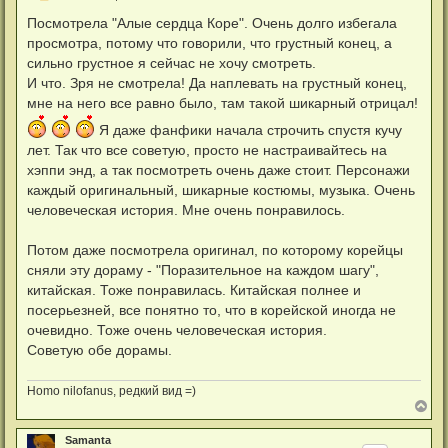
о
о
Посмотрела "Алые сердца Коре". Очень долго избегала
б
просмотра, потому что говорили, что грустный конец, а
щ
е
сильно грустное я сейчас не хочу смотреть.
н
И что. Зря не смотрела! Да наплевать на грустный конец,
и
е
мне на него все равно было, там такой шикарный отрицал!
Я даже фанфики начала строчить спустя кучу
лет. Так что все советую, просто не настраивайтесь на
хэппи энд, а так посмотреть очень даже стоит. Персонажи
каждый оригинальный, шикарные костюмы, музыка. Очень
человеческая история. Мне очень понравилось.
Потом даже посмотрела оригинал, по которому корейцы
сняли эту дораму - "Поразительное на каждом шагу",
китайская. Тоже понравилась. Китайская полнее и
посерьезней, все понятно то, что в корейской иногда не
очевидно. Тоже очень человеческая история.
Советую обе дорамы.
Homo nilofanus, редкий вид =)
В
е
р
Samanta
н