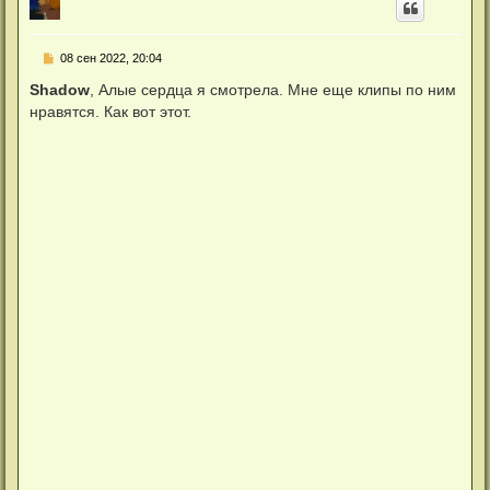
у
т
ь
С
08 сен 2022, 20:04
с
о
я
о
Shadow
, Алые сердца я смотрела. Мне еще клипы по ним
к
б
н
нравятся. Как вот этот.
щ
а
е
ч
н
а
и
л
е
у