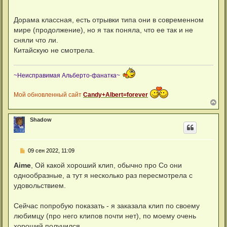
Дорама классная, есть отрывки типа они в современном
мире (продолжение), но я так поняла, что ее так и не
сняли что ли.
Китайскую не смотрела.
~Неисправимая Альберто-фанатка~
Мой обновленный сайт
Candy+Albert=forever
В
е
р
Shadow
н
у
т
ь
С
09 сен 2022, 11:09
с
о
я
о
Aime
, Ой какой хороший клип, обычно про Со они
к
б
н
однообразные, а тут я несколько раз пересмотрела с
щ
а
е
удовольствием.
ч
н
а
и
л
е
Сейчас попробую показать - я заказала клип по своему
у
любимцу (про него клипов почти нет), по моему очень
хороший получился.