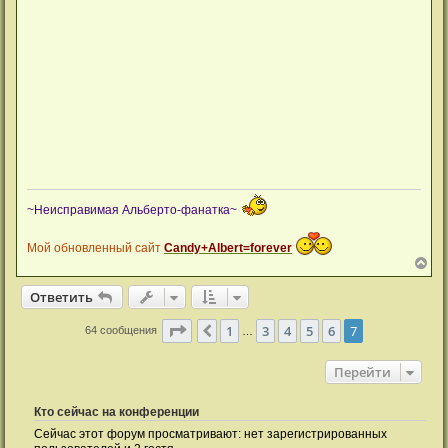
~Неисправимая Альберто-фанатка~
Мой обновленный сайт
Candy+Albert=forever
В
е
р
Ответить
н
у
Страница
7
из
7
1
3
4
5
6
7
Пред.
64 сообщения
…
т
ь
с
Перейти
я
к
н
Кто сейчас на конференции
а
ч
Сейчас этот форум просматривают: нет зарегистрированных
а