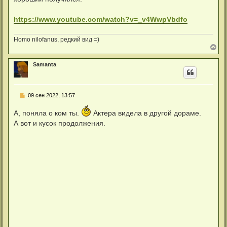
https://www.youtube.com/watch?v=_v4WwpVbdfo
Homo nilofanus, редкий вид =)
В
е
р
Samanta
н
у
т
ь
С
09 сен 2022, 13:57
с
о
я
о
к
А, поняла о ком ты.
Актера видела в другой дораме.
б
н
щ
А вот и кусок продолжения.
а
е
ч
н
а
и
л
е
у