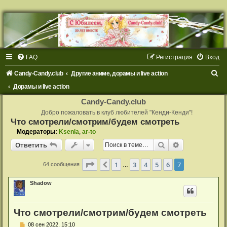
FAQ
Регистрация
Вход
П
Candy-Candy.club
Другие аниме, дорамы и live action
о
Дорамы и live action
и
Candy-Candy.club
с
Добро пожаловать в клуб любителей "Кенди-Кенди"!
Что смотрели/смотрим/будем смотреть
к
Модераторы:
Ksenia
,
ar-to
Поиск
Расширенный
Ответить
Страница
7
из
7
1
3
4
5
6
7
Пред.
64 сообщения
…
Shadow
Что смотрели/смотрим/будем смотреть
С
08 сен 2022, 15:10