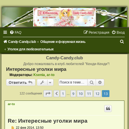
FAQ
Регистрация
Вход
П
Candy-Candy.club
Общение и форумная жизнь
о
Уголок для любознательных
и
Candy-Candy.club
с
Добро пожаловать в клуб любителей "Кенди-Кенди"!
Интересные уголки мира
к
Модераторы:
Ksenia
,
ar-to
Поиск
Расширенный
Ответить
Страница
13
из
13
1
9
10
11
12
13
Пред.
122 сообщения
…
ar-to
Re: Интересные уголки мира
С
22 фев 2014, 13:50