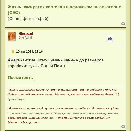
о
о
Жизнь памирских киргизов в афганском высокогорье
б
(GEO)
щ
е
(Серия фотографий)
н
В
и
е
е
р
Himawari
н
Site Admin
у
т
ь
С
16 авг 2023, 12:16
с
о
я
о
Американские штаты, уменьшенные до размеров
к
б
н
коробочки куклы Полли Покет:
щ
а
е
ч
н
а
Посмотреть
и
л
е
у
"Жизнь это всегда выбор. О чем-то мы жалеем, чем-то гордимся. Что-то
будет преследовать нас вечно. Мы такие, какими сами выбираем быть". (с)
Грэм Браун
"А серёжек тех или шуб, чупачупсов и сигарет, табака и билетов в клуб мы
не вспомним, что больше нет. Потому что тут нет зимы. Потому что мы
здесь вдвоём. Знаешь, главное — это мы. Остальное гори огнём". (с)
Мальвина Матрасова
В
е