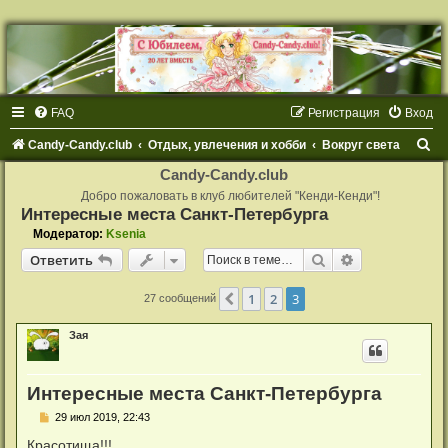
FAQ
Регистрация
Вход
П
Candy-Candy.club
Отдых, увлечения и хобби
Вокруг света
о
Candy-Candy.club
и
Добро пожаловать в клуб любителей "Кенди-Кенди"!
Интересные места Санкт-Петербурга
с
Модератор:
Ksenia
к
Поиск
Расширенный
Ответить
1
2
3
Пред.
27 сообщений
Зая
Интересные места Санкт-Петербурга
С
29 июл 2019, 22:43
о
о
Красотища!!!