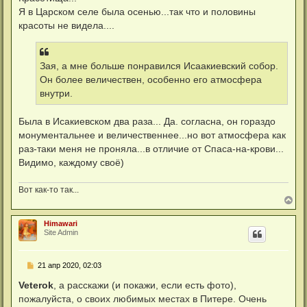
б
Я в Царском селе была осенью...так что и половины
щ
е
красоты не видела....
н
и
е
Зая, а мне больше понравился Исаакиевский собор.
Он более величествен, особенно его атмосфера
внутри.
Была в Исакиевском два раза... Да. согласна, он гораздо
монументальнее и величественнее...но вот атмосфера как
раз-таки меня не проняла...в отличие от Спаса-на-крови...
Видимо, каждому своё)
Вот как-то так...
В
е
р
Himawari
н
Site Admin
у
т
ь
С
21 апр 2020, 02:03
с
о
я
о
Veterok
, а расскажи (и покажи, если есть фото),
к
б
н
пожалуйста, о своих любимых местах в Питере. Очень
щ
а