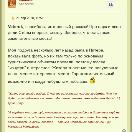
Himawari
н
Site Admin
у
т
ь
С
21 апр 2020, 15:51
с
о
я
о
Veterok
, спасибо за интересный рассказ! Про парк и двор
к
б
н
дяди Стёпы впервые слышу. Здорово, что есть такие
щ
а
е
замечательные места!
ч
н
а
и
л
е
Моя подруга несколько лет назад была в Питере,
у
показывала фото, но их там только по основным
туристическим объектам провели, поэтому взгляд
"изнутри" интереснее. Жители знают менее популярные,
но не менее интересные места. Город замечательный,
возможно и я когда-нибудь там побываю.
"Жизнь это всегда выбор. О чем-то мы жалеем, чем-то гордимся. Что-то
будет преследовать нас вечно. Мы такие, какими сами выбираем быть". (с)
Грэм Браун
"А серёжек тех или шуб, чупачупсов и сигарет, табака и билетов в клуб мы
не вспомним, что больше нет. Потому что тут нет зимы. Потому что мы
здесь вдвоём. Знаешь, главное — это мы. Остальное гори огнём". (с)
Мальвина Матрасова
В