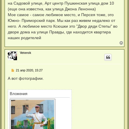
на Садовой улице, Арт центр Пушкинская улица дом 10
(еще она известна, как улица Джона Ленонна)
Мое самое - самое любимое место, и Персея тоже, это
Южно- Приморский парк. Мы как раз живем недалеко от
него. А любимое место Ксюшки это "Двор дяди Степы" во
дворе дома на улице Правды, где находится квартира
наших родителей
В
е
р
Veterok
н
у
т
ь
С
21 апр 2020, 15:27
с
о
я
о
А вот фотографии.
к
б
н
щ
а
е
ч
н
Вложения
а
и
л
е
у