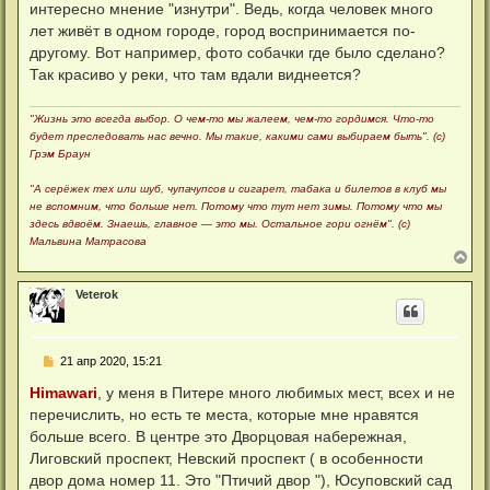
е
интересно мнение "изнутри". Ведь, когда человек много
ч
н
а
лет живёт в одном городе, город воспринимается по-
и
л
е
другому. Вот например, фото собачки где было сделано?
у
Так красиво у реки, что там вдали виднеется?
"Жизнь это всегда выбор. О чем-то мы жалеем, чем-то гордимся. Что-то
будет преследовать нас вечно. Мы такие, какими сами выбираем быть". (с)
Грэм Браун
"А серёжек тех или шуб, чупачупсов и сигарет, табака и билетов в клуб мы
не вспомним, что больше нет. Потому что тут нет зимы. Потому что мы
здесь вдвоём. Знаешь, главное — это мы. Остальное гори огнём". (с)
Мальвина Матрасова
В
е
р
Veterok
н
у
т
ь
С
21 апр 2020, 15:21
с
о
я
о
Himawari
, у меня в Питере много любимых мест, всех и не
к
б
н
перечислить, но есть те места, которые мне нравятся
щ
а
е
больше всего. В центре это Дворцовая набережная,
ч
н
а
Лиговский проспект, Невский проспект ( в особенности
и
л
е
двор дома номер 11. Это "Птичий двор "), Юсуповский сад
у