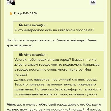
у
т
ь
С
21 апр 2020, 23:59
с
о
я
о
к
б
н
Aime
писал(а):
↑
щ
а
е
А что интересного есть на Лиговском проспекте?
ч
н
а
и
л
е
На Лиговском проспекте есть Сангальский парк. Очень
у
красивое место.
Aime
писал(а):
↑
Veterok, тебе нравится ваш город? Бывает, что кто
живет в самом городе чем-то недоволен. Например,
в городе постоянно очень много туристов. Или
погода?!
Дожди, это, наверное, постоянный спутник города.
Тем, кто приезжает из южных земель, тяжеловато
привыкнуть. Но мне там было комфортно, влажность
позитивно действовала на глаза, исчезала сухость
Aime
, да, я очень люблю свой город, даже с его большим
количеством туристов и не постоянной погодой. И потом,