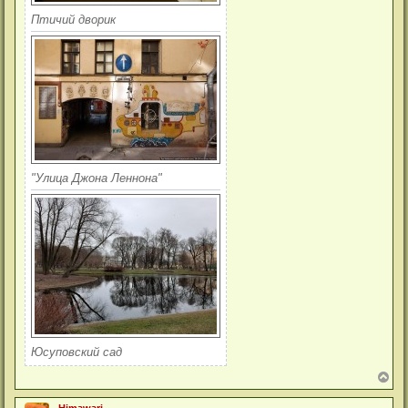
Птичий дворик
"Улица Джона Леннона"
Юсуповский сад
В
е
р