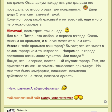
так далеко Океанариум находится, уже два раза его
посещала, со второго раза таки понравился.
Двор
дяди Степы симпатичный такой.
Конечно, город такой красивый и интересный, еще много
чего можно смотреть.
Himawari
, посмотреть точно надо.
Для меня Питер - это любовь с первого взгляда. Очень
многим он нравится, и многие мечтают в нем жить.
Veterok
, тебе нравится ваш город? Бывает, что кто живет в
самом городе чем-то недоволен. Например, в городе
постоянно очень много туристов. Или погода?!
Дожди, это, наверное, постоянный спутник города. Тем, кто
приезжает из южных земель, тяжеловато привыкнуть. Но
мне там было комфортно, влажность позитивно
действовала на глаза, исчезала сухость.
~Неисправимая Альберто-фанатка~
Мой обновленный сайт
Candy+Albert=forever
В
е
р
Veterok
н