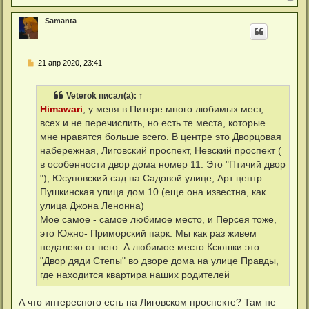
е
р
Samanta
н
у
т
ь
С
21 апр 2020, 23:41
с
о
я
о
к
б
н
Veterok
писал(а):
↑
щ
а
е
Himawari
, у меня в Питере много любимых мест,
ч
н
а
всех и не перечислить, но есть те места, которые
и
л
е
мне нравятся больше всего. В центре это Дворцовая
у
набережная, Лиговский проспект, Невский проспект (
в особенности двор дома номер 11. Это "Птичий двор
"), Юсуповский сад на Садовой улице, Арт центр
Пушкинская улица дом 10 (еще она известна, как
улица Джона Ленонна)
Мое самое - самое любимое место, и Персея тоже,
это Южно- Приморский парк. Мы как раз живем
недалеко от него. А любимое место Ксюшки это
"Двор дяди Степы" во дворе дома на улице Правды,
где находится квартира наших родителей
А что интересного есть на Лиговском проспекте? Там не