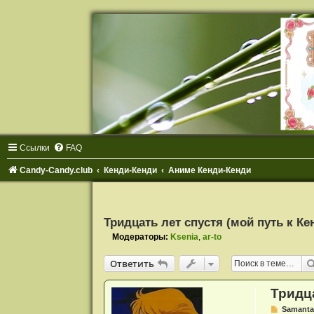
Ссылки
FAQ
Candy-Candy.club
Кенди-Кенди
Аниме Кенди-Кенди
Тридцать лет спустя (мой путь к Ке
Модераторы:
Ksenia
,
ar-to
Ответить
Тридца
С
Samant