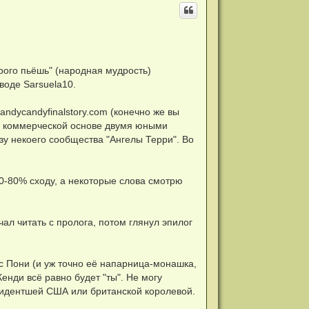
н
у
т
ь
с
я
к
орого пьёшь" (народная мудрость)
н
воде Sarsuela10.
а
ч
а
andycandyfinalstory.com (конечно же вы
л
у
на коммерческой основе двумя юными
у некоего сообщества "Ангелы Терри". Во
0-80% сходу, а некоторые слова смотрю
чал читать с пролога, потом глянул эпилог
сс Пони (и уж точно её напарница-монашка,
енди всё равно будет "ты". Не могу
езидентшей США или британской королевой.