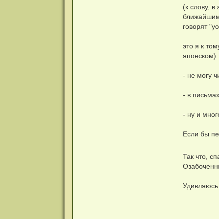
(к слову, 
ближайшим
говорят "yo
это я к том
японском)
- не могу 
- в письма
- ну и мно
Если бы пе
Так что, с
Озабоченны
Удивляюсь 