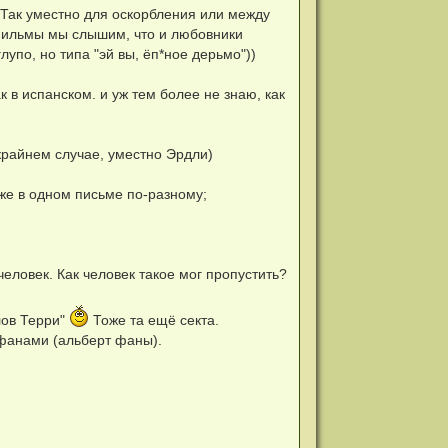
. Так уместно для оскорбления или между
фильмы мы слышим, что и любовники
 глупо, но типа "эй вы, ёп*ное дерьмо"))
ак в испанском. и уж тем более не знаю, как
в крайнем случае, уместно Эрдли)
Даже в одном письме по-разному;
еловек. Как человек такое мог пропустить?
елов Терри"
Тоже та ещё секта.
ьфанами (альберт фаны).