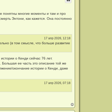
у
т
ь
с
лее понятны многие моменты и там и про
я
 смерть Энтони, как кажется. Она постоянно
к
н
а
ч
а
л
17 апр 2026, 12:18
у
ельно (в том смысле, что больше развитие
истории о Кенди сейчас 76 лет.
. Большая ее часть это описание той же
лжение/окончание истории о Кенди, даже
17 апр 2026, 07:18
В
е
р