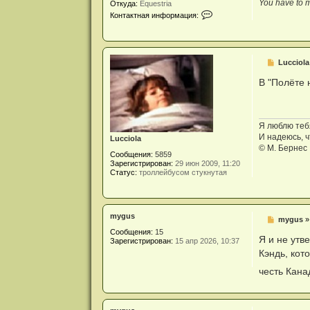
You have to m
Откуда:
Equestria
К
Контактная информация:
о
н
т
а
к
С
Lucciola
т
о
н
о
В "Полёте 
а
б
я
щ
и
е
н
н
ф
и
Я люблю теб
о
е
И надеюсь, ч
р
Lucciola
м
© М. Бернес
Сообщения:
5859
а
Зарегистрирован:
29 июн 2009, 11:20
ц
Статус:
троллейбусом стукнутая
и
я
п
о
л
mygus
ь
С
mygus
з
о
Сообщения:
15
о
о
Я и не утв
Зарегистрирован:
15 апр 2026, 10:37
в
б
Кэндь, кот
а
щ
т
е
честь Кана
е
н
л
и
я
е
K
e