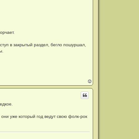
орчает.
доступ в закрытый раздел, бегло пошуршал,
ы.
В
е
р
н
у
т
едкое.
ь
с
я
 они уже который год ведут свою фолк-рок
к
н
а
ч
а