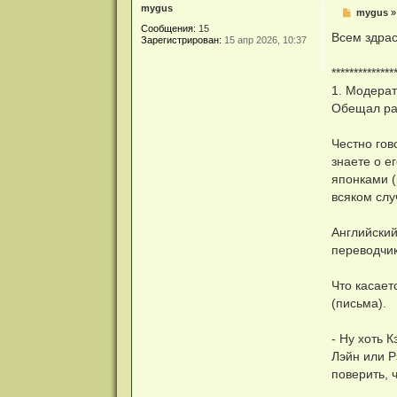
mygus
С
mygus
о
Сообщения:
15
о
Всем здрас
Зарегистрирован:
15 апр 2026, 10:37
б
щ
е
**************
н
1. Модерат
и
е
Обещал рас
Честно гов
знаете о е
японками (
всяком слу
Английский
переводчи
Что касает
(письма).
- Ну хоть 
Лэйн или Р
поверить, 