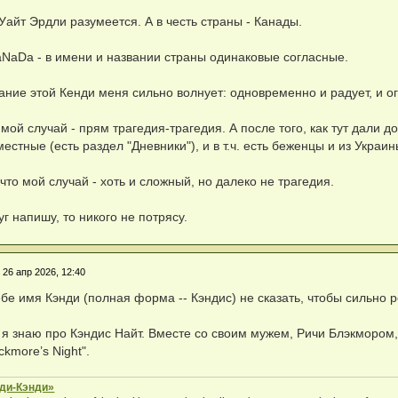
 Уайт Эрдли разумеется. А в честь страны - Канады.
NaDa - в имени и названии страны одинаковые согласные.
ние этой Кенди меня сильно волнует: одновременно и радует, и ог
 мой случай - прям трагедия-трагедия. А после того, как тут дали 
местные (есть раздел "Дневники"), и в т.ч. есть беженцы и из Украин
 что мой случай - хоть и сложный, но далеко не трагедия.
уг напишу, то никого не потрясу.
»
26 апр 2026, 12:40
бе имя Кэнди (полная форма -- Кэндис) не сказать, чтобы сильно р
я знаю про Кэндис Найт. Вместе со своим мужем, Ричи Блэкмором,
ckmore’s Night".
нди-Кэнди»