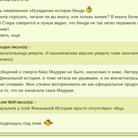
ть оживленное обсуждение истории Кенди
отела спросить, читали ли вы мангу, или только аниме? В манге бо
б Стира говорится и лучше видно, что Кенди не так легко пережила
нает.
вить, еще
mygus
писал(а):
↑
 писательница умерла. И каноническая версия умерла тоже окончат
можно).
общений о смерти Кёко Мидзуки не было, насколько я знаю. Автору 
финальной истории, я тоже читала ее урывками, и не впечатлилась
ько словами. Мне сложно воспринимать ее как официальное продо
а то, что ее написала сама Мидзуки.
Lone Wolf
писал(а):
↑
зультате у этой Финальной Истории просто отсутствуют яйца.
 подпишусь под этим