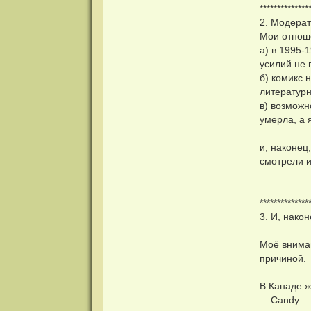
**************
2. Модерат
Мои отнош
а) в 1995-
усилий не
б) комикс 
литературн
в) возможн
умерла, а 
и, наконец
смотрели и
**************
3. И, нако
Моё вниман
причиной.
В Канаде ж
... Candy.