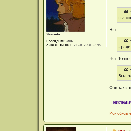
о
о
б
щ
е
выясн
н
и
е
Нет.
Samanta
Сообщения:
2804
Зарегистрирован:
21 авг 2006, 22:46
- роди
Нет. Точно
Был л
Они так и 
~Неисправи
Мой обновл
С
Ariana