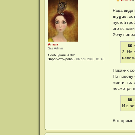
о
о
Рада виде
б
щ
mygus
, х
е
пустой гро
н
и
его вспоми
е
Хочу попра
Ariana
Site Admin
3. Но
Сообщения:
4762
невоз
Зарегистрирован:
06 сен 2010, 01:43
Никаких со
По поводу 
манги, тол
несмотря н
И в ре
Вот прямо