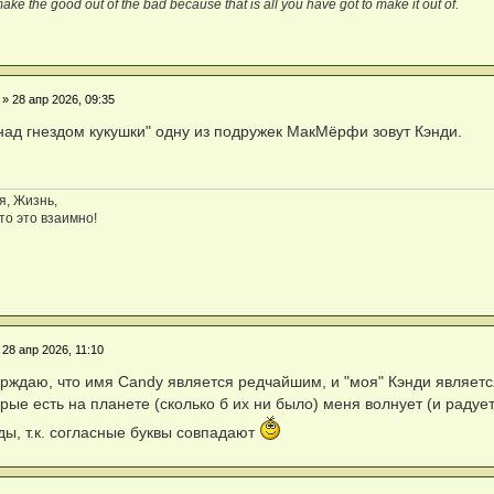
ake the good out of the bad because that is all you have got to make it out of.
»
28 апр 2026, 09:35
над гнездом кукушки" одну из подружек МакМёрфи зовут Кэнди.
я, Жизнь,
то это взаимно!
»
28 апр 2026, 11:10
ерждаю, что имя Candy является редчайшим, и "моя" Кэнди являетс
орые есть на планете (сколько б их ни было) меня волнует (и радует
ды, т.к. согласные буквы совпадают