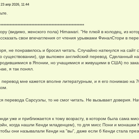
»
23 апр 2026, 11:44
ьте.
*******************************************************
ору (видимо, женского пола) Himawari. "Не плюй в колодец, из кот
сказать свои впечатления от чтения урывками ФиналСтори в пере
оря, не понравилось и бросил читать. Случайно наткнулся на сайт c
го существовании), где выложен английский перевод. Сделанный 
родившимися в Японии, но учащимися и живущими в США) по заказ
чае, я так понял.
 перевод мне кажется вполне литературным, и я его понимаю на 7
ком.
ся перевода Сарсуэлы, то не смог читать. Не вызывает доверия. На
Кэнди уже и приближается к тому возрасту, в котором была сама ми
эйн, когда нашли Кенди младенцем), то для мисс Пони и монашки К
чтобы они называлали Кенди на "вы", даже если б Кенди стала пр