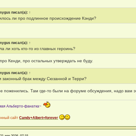
mygus
писал(а):
↑
илось ли про подлинное происхождение Кэнди?
mygus
писал(а):
↑
ла ли хоть кто-то из главных героинь?
 про Кенди, про остальных утверждать не буду.
mygus
писал(а):
↑
и законный брак между Сюзанной и Терри?
не поженились. Там где-то были на форуме обсуждения, надо вам эт
мая Альберто-фанатка~
енный сайт
Candy+Albert=forever
»
21 апр 2026, 07:15