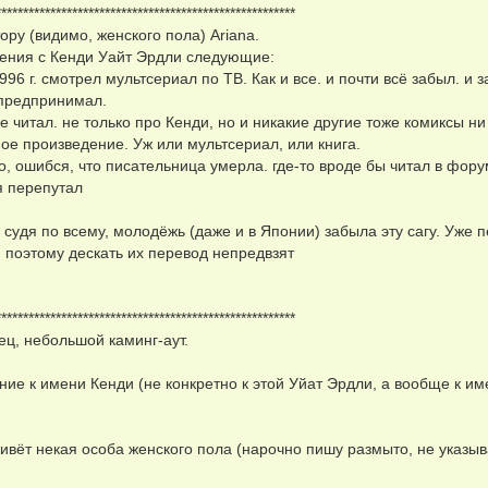
*******************************************************
ору (видимо, женского пола) Ariana.
ения с Кенди Уайт Эрдли следующие:
1996 г. смотрел мультсериал по ТВ. Как и все. и почти всё забыл. и 
 предпринимал.
не читал. не только про Кенди, но и никакие другие тоже комиксы ни
ое произведение. Уж или мультсериал, или книга.
о, ошибся, что писательница умерла. где-то вроде бы читал в фору
я перепутал
, судя по всему, молодёжь (даже и в Японии) забыла эту сагу. Уже 
 поэтому дескать их перевод непредвзят
*******************************************************
нец, небольшой каминг-аут.
ие к имени Кенди (не конкретно к этой Уйат Эрдли, а вообще к им
ивёт некая особа женского пола (нарочно пишу размыто, не указыв