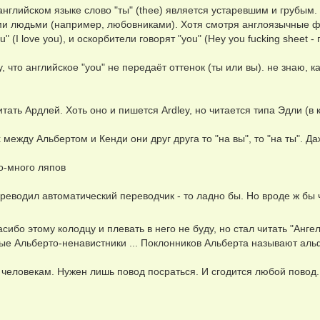
в английском языке слово "ты" (thee) является устаревшим и грубым
и людьми (например, любовниками). Хотя смотря англоязычные 
u" (I love you), и оскорбители говорят "you" (Hey you fucking sheet -
у, что английское "you" не передаёт оттенок (ты или вы). не знаю, к
читать Ардлей. Хоть оно и пишется Ardley, но читается типа Эдли (
х между Альбертом и Кенди они друг друга то "на вы", то "на ты". 
го-много ляпов
реводил автоматический переводчик - то ладно бы. Но вроде ж бы ч
пасибо этому колодцу и плевать в него не буду, но стал читать "Анг
е Альберто-ненавистники ... Поклонников Альберта называют ал
человекам. Нужен лишь повод посраться. И сгодится любой повод.