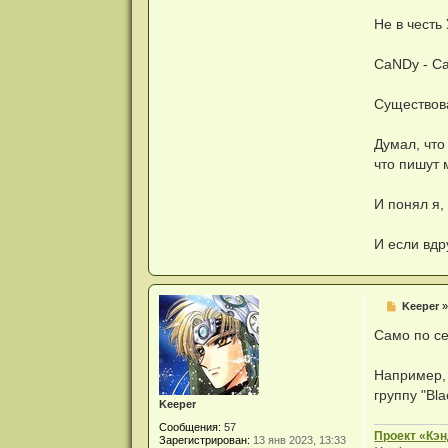
Не в честь
CaNDy - Ca
Существова
Думал, что
что пишут 
И понял я,
И если вдр
С
Keeper
о
о
Само по се
б
щ
е
Например, 
н
группу "Bla
и
Keeper
е
Сообщения:
57
Проект «Кэ
Зарегистрирован:
13 янв 2023, 13:33