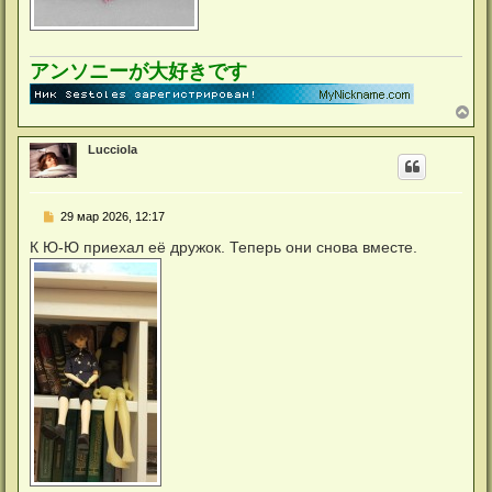
アンソニーが大好きです
В
е
р
Lucciola
н
у
т
ь
С
29 мар 2026, 12:17
с
о
я
о
К Ю-Ю приехал её дружок. Теперь они снова вместе.
к
б
н
щ
а
е
ч
н
а
и
л
е
у