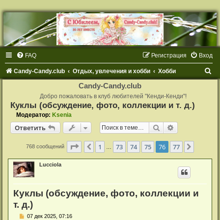
FAQ
Регистрация
Вход
П
Candy-Candy.club
Отдых, увлечения и хобби
Хобби
о
Candy-Candy.club
и
Добро пожаловать в клуб любителей "Кенди-Кенди"!
Куклы (обсуждение, фото, коллекции и т. д.)
с
Модератор:
Ksenia
к
Поиск
Расширенный
Ответить
Страница
76
из
77
1
73
74
75
76
77
Пред.
След.
768 сообщений
…
Lucciola
Куклы (обсуждение, фото, коллекции и
т. д.)
С
07 дек 2025, 07:16