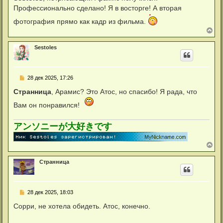
б
н
Профессионально сделано! Я в восторге! А вторая
щ
а
е
ч
фотография прямо как кадр из фильма.
н
а
и
В
л
е
е
у
р
Sestoles
н
у
т
ь
С
28 дек 2025, 17:26
с
о
я
о
Странница
, Арамис? Это Атос, но спасибо! Я рада, что
к
б
н
щ
Вам он понравился!
а
е
ч
н
а
и
アンソニーが大好きです
л
е
у
В
е
р
Странница
н
у
т
ь
С
28 дек 2025, 18:03
с
о
я
о
Сорри, не хотела обидеть. Атос, конечно.
к
б
н
щ
а