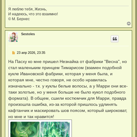
Я люблю тебя, Жизнь,
И надеюсь, что это взаимно!
© М. Бернес
В
е
р
Sestoles
н
у
т
ь
С
23 апр 2026, 23:35
с
о
я
о
На Пасху ко мне пришел Незнайка от фабрики "Весна", но
к
б
н
стал маленьким принцем Тимарисом (взамен подобной
щ
а
е
кукле Ивановской фабрики, которая у меня была, и
ч
н
а
которая мне, честно говоря, не особо нравилась
и
л
е
изначально - т.к. у куклы белые волосы, а у Марри они все-
у
таки золотые, но у меня больше не было кукол подобного
формата). В общем, сшили костюмчик для Марри, правда
произошла ошибка, из-за которой пришлось удлинять
кафтанчик и маскировать шов поясом, который широковат,
но мне и так нравится!