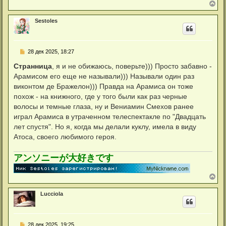
е
В
ч
н
е
а
и
р
л
е
Sestoles
н
у
у
т
ь
С
28 дек 2025, 18:27
с
о
я
о
Странница
, я и не обижаюсь, поверьте))) Просто забавно -
к
б
н
Арамисом его еще не называли))) Называли один раз
щ
а
е
виконтом де Бражелон))) Правда на Арамиса он тоже
ч
н
а
похож - на книжного, где у того были как раз черные
и
л
е
волосы и темные глаза, ну и Вениамин Смехов ранее
у
играл Арамиса в утраченном телеспектакле по "Двадцать
лет спустя". Но я, когда мы делали куклу, имела в виду
Атоса, своего любимого героя.
アンソニーが大好きです
В
е
р
Lucciola
н
у
т
ь
С
28 дек 2025, 19:25
с