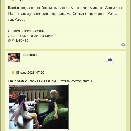
о
я
о
Sestoles
, а он действительно чем-то напоминает Арамиса.
к
б
н
Но я твоему видению персонажа больше доверяю. Атос -
щ
а
е
так Атос.
ч
н
а
и
л
е
Я люблю тебя, Жизнь,
у
И надеюсь, что это взаимно!
© М. Бернес
В
е
р
Lucciola
н
у
т
ь
С
03 фев 2026, 07:10
с
о
я
о
Не помню, показывал ли. Этому фото лет 15.
к
б
н
щ
а
е
ч
н
а
и
л
е
у