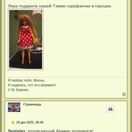
о
о
Лера подарила нашей Тэмми сарафанчик в горошек.
б
щ
е
н
и
е
Я люблю тебя, Жизнь,
И надеюсь, что это взаимно!
© М. Бернес
В
е
р
Странница
н
у
т
ь
С
28 дек 2025, 09:46
с
о
я
о
Sestoles
, потрясающий Арамис получился!
к