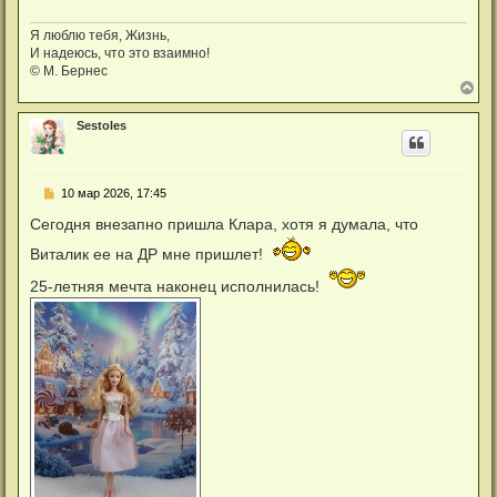
Я люблю тебя, Жизнь,
И надеюсь, что это взаимно!
© М. Бернес
В
е
р
Sestoles
н
у
т
ь
С
10 мар 2026, 17:45
с
о
я
о
Сегодня внезапно пришла Клара, хотя я думала, что
к
б
н
щ
Виталик ее на ДР мне пришлет!
а
е
ч
н
25-летняя мечта наконец исполнилась!
а
и
л
е
у