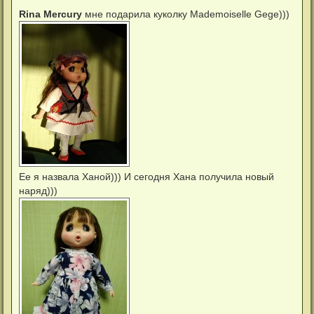
о
о
Rina Mercury
мне подарила куколку Mademoiselle Gege)))
б
щ
е
н
и
е
Ее я назвала Ханой))) И сегодня Хана получила новый
наряд)))