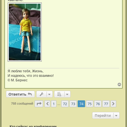
щ
а
е
ч
н
а
и
л
е
у
Я люблю тебя, Жизнь,
И надеюсь, что это взаимно!
© М. Бернес
В
е
р
Ответить
н
у
Страница
74
из
77
1
72
73
74
75
76
77
Пред.
След.
768 сообщений
…
т
ь
с
Перейти
я
к
н
Кто сейчас на конференции