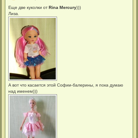
о
я
о
Еще две куколки от
Rina Mercury
)))
к
б
н
Лиза.
щ
а
е
ч
н
а
и
л
е
у
А вот что касается этой Софии-балерины, я пока думаю
над именем)))