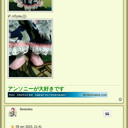
И обувь)))
アンソニーが大好きです
В
е
р
Sestoles
н
у
т
ь
С
09 окт 2023, 21:41
с