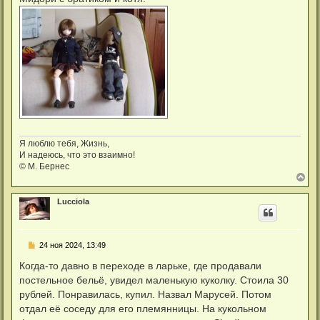
б
н
щ
а
е
ч
н
а
и
л
е
у
Я люблю тебя, Жизнь,
И надеюсь, что это взаимно!
© М. Бернес
В
е
р
Lucciola
н
у
т
ь
С
24 ноя 2024, 13:49
с
о
я
о
Когда-то давно в переходе в ларьке, где продавали
к
б
н
постельное бельё, увидел маленькую куколку. Стоила 30
щ
а
е
рублей. Понравилась, купил. Назвал Марусей. Потом
ч
н
а
отдал её соседу для его племянницы. На кукольном
и
л
е