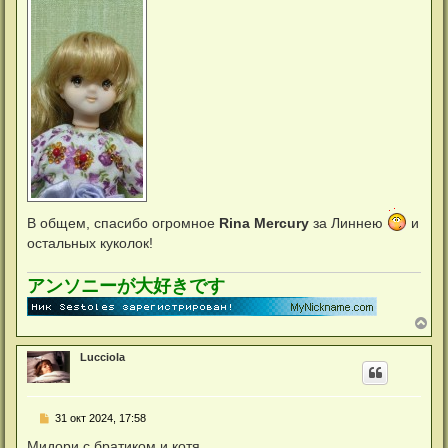
В общем, спасибо огромное
Rina Mercury
за Линнею
и
остальных куколок!
アンソニーが大好きです
В
е
р
Lucciola
н
у
т
ь
С
31 окт 2024, 17:58
с
о
я
о
Мидори с братиком и котя.
к