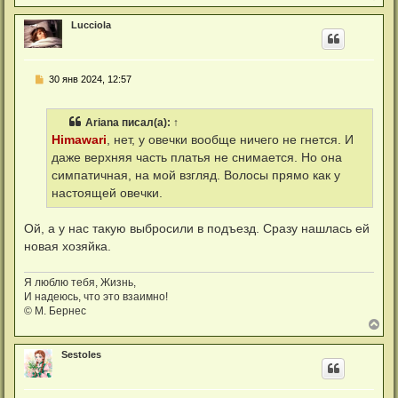
е
р
Lucciola
н
у
т
ь
С
30 янв 2024, 12:57
с
о
я
о
к
б
н
Ariana
писал(а):
↑
щ
а
е
Himawari
, нет, у овечки вообще ничего не гнется. И
ч
н
а
даже верхняя часть платья не снимается. Но она
и
л
е
симпатичная, на мой взгляд. Волосы прямо как у
у
настоящей овечки.
Ой, а у нас такую выбросили в подъезд. Сразу нашлась ей
новая хозяйка.
Я люблю тебя, Жизнь,
И надеюсь, что это взаимно!
© М. Бернес
В
е
р
Sestoles
н
у
т
ь