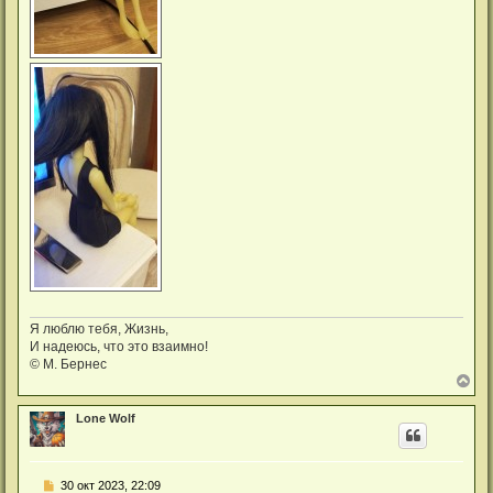
Я люблю тебя, Жизнь,
И надеюсь, что это взаимно!
© М. Бернес
В
е
р
Lone Wolf
н
у
т
ь
С
30 окт 2023, 22:09
с