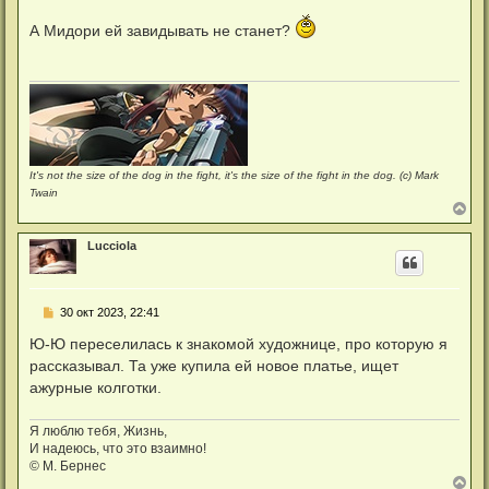
о
я
о
к
А Мидори ей завидывать не станет?
б
н
щ
а
е
ч
н
а
и
л
е
у
It's not the size of the dog in the fight, it's the size of the fight in the dog. (c) Mark
Twain
В
е
р
Lucciola
н
у
т
ь
С
30 окт 2023, 22:41
с
о
я
о
Ю-Ю переселилась к знакомой художнице, про которую я
к
б
н
рассказывал. Та уже купила ей новое платье, ищет
щ
а
е
ажурные колготки.
ч
н
а
и
л
е
Я люблю тебя, Жизнь,
у
И надеюсь, что это взаимно!
© М. Бернес
В