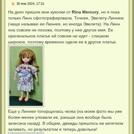
С
30 янв 2024, 17:31
с
о
я
о
На днях пришли мне куколки от
Rina Mercury
, но я пока
к
б
н
только Линн сфотографировала. Точнее, Эвелиту-Линнею
щ
а
е
(чаще называю ее Линнея, но иногда Эвелита). На Линн
ч
н
а
она совсем не похожа, поэтому у нее другое имя. Ее
и
л
е
оригинальное платье ей совсем не идет - слишком
у
широкое, поэтому временно одели ее в другое платье.
Еще у Линнеи топорщилась челка (на моем фото мы уже
более-менее уложили ее, раньше она вообще была
зачесана назад). В общем, дважды пришлось ее кипятком
заливать, но результатом я теперь довольна!