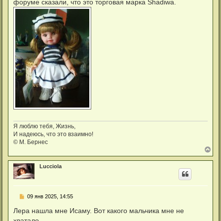
форуме сказали, что это торговая марка Shadiwa.
у
Я люблю тебя, Жизнь,
И надеюсь, что это взаимно!
© М. Бернес
В
е
р
Lucciola
н
у
т
ь
С
09 янв 2025, 14:55
с
о
я
о
Лера нашла мне Исаму. Вот какого мальчика мне не
к
б
н
хватало.