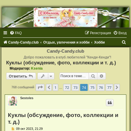
FAQ
Регистрация
Вход
П
Candy-Candy.club
Отдых, увлечения и хобби
Хобби
о
Candy-Candy.club
и
Добро пожаловать в клуб любителей "Кенди-Кенди"!
Куклы (обсуждение, фото, коллекции и т. д.)
с
Модератор:
Ksenia
к
Поиск
Расширенный
Ответить
Страница
74
из
77
1
72
73
74
75
76
77
Пред.
След.
768 сообщений
…
Sestoles
Куклы (обсуждение, фото, коллекции и
т. д.)
С
09 окт 2023, 21:29