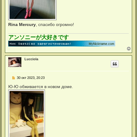
Rina Mercury
, спасибо огромно!
アンソニーが大好きです
В
е
р
Lucciola
н
у
т
ь
С
30 окт 2023, 20:23
с
о
я
о
Ю-Ю обживается в новом доме.
к
б
н
щ
а
е
ч
н
а
и
л
е
у