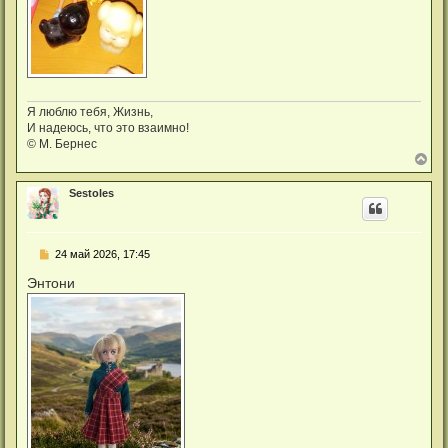
Я люблю тебя, Жизнь,
И надеюсь, что это взаимно!
© М. Бернес
В
е
р
Sestoles
н
у
т
ь
С
24 май 2026, 17:45
с
о
я
о
Энтони
к
б
н
щ
а
е
ч
н
а
и
л
е
у