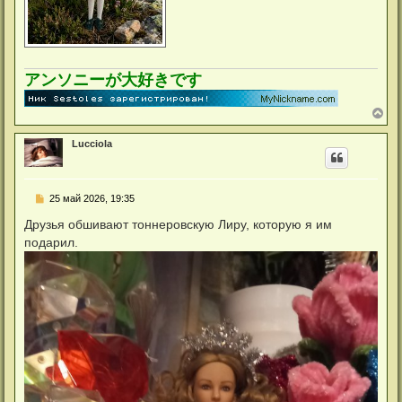
アンソニーが大好きです
В
е
р
Lucciola
н
у
т
ь
С
25 май 2026, 19:35
с
о
я
о
Друзья обшивают тоннеровскую Лиру, которую я им
к
б
н
подарил.
щ
а
е
ч
н
а
и
л
е
у