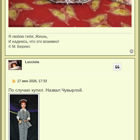
Я люблю тебя, Жизнь,
И надеюсь, что это взаимно!
© М. Бернес
В
е
р
Lucciola
н
у
т
ь
С
17 июн 2026, 17:33
с
о
я
о
По случаю купил. Назвал Чувырлой.
к
б
н
щ
а
е
ч
н
а
и
л
е
у