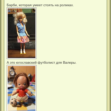
о
о
Барби, которая умеет стоять на роликах.
б
щ
е
н
и
е
А это югославский футболист для Валеры.