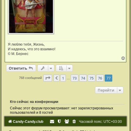
Я люблю тебя, Жизнь,
И надеюсь, что это взаимно!
© М. Бернес
В
е
р
Ответить
н
у
Страница
77
из
77
1
73
74
75
76
77
Пред.
768 сообщений
…
т
ь
с
Перейти
я
к
н
Кто сейчас на конференции
а
ч
Сейчас этот форум просматривают: нет зарегистрированных
а
пользователей и 8 гостей
л
у
Candy-Candy.club
Часовой пояс:
UTC+03:00