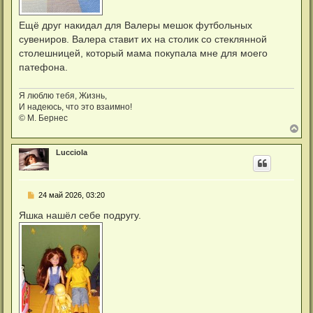
Ещё друг накидал для Валеры мешок футбольных
сувениров. Валера ставит их на столик со стеклянной
столешницей, который мама покупала мне для моего
патефона.
Я люблю тебя, Жизнь,
И надеюсь, что это взаимно!
© М. Бернес
В
е
р
Lucciola
н
у
т
ь
С
24 май 2026, 03:20
с
о
я
о
Яшка нашёл себе подругу.
к
б
н
щ
а
е
ч
н
а
и
л
е
у