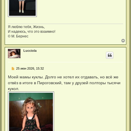
Я люблю тебя, Жизнь,
И надеюсь, что это взаимно!
© М. Бернес
В
е
р
Lucciola
н
у
т
ь
С
25 июн 2026, 15:32
с
о
я
о
Моей мамы куклы. Долго не хотел их отдавать, но всё же
к
б
н
отвёз в итоге в Пироговский, там у друзей полторы тысячи
щ
а
е
кукол.
ч
н
а
и
л
е
у