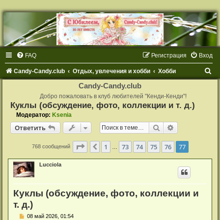
FAQ
Регистрация
Вход
П
Candy-Candy.club
Отдых, увлечения и хобби
Хобби
о
Candy-Candy.club
и
Добро пожаловать в клуб любителей "Кенди-Кенди"!
Куклы (обсуждение, фото, коллекции и т. д.)
с
Модератор:
Ksenia
к
Поиск
Расширенный
Ответить
Страница
77
из
77
1
73
74
75
76
77
Пред.
768 сообщений
…
Lucciola
Куклы (обсуждение, фото, коллекции и
т. д.)
С
08 май 2026, 01:54