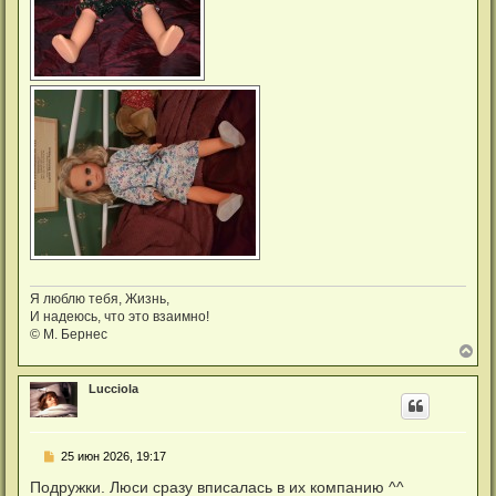
Я люблю тебя, Жизнь,
И надеюсь, что это взаимно!
© М. Бернес
В
е
р
Lucciola
н
у
т
ь
С
25 июн 2026, 19:17
с
о
я
о
Подружки. Люси сразу вписалась в их компанию ^^
к