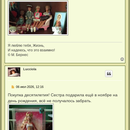
б
н
щ
а
е
ч
н
а
и
л
е
у
Я люблю тебя, Жизнь,
И надеюсь, что это взаимно!
© М. Бернес
В
е
р
Lucciola
н
у
т
ь
С
06 июл 2026, 12:16
с
о
я
о
Покупка десятилетия! Сестра подарила ещё в ноябре на
к
б
н
день рождения, всё не получалось забрать.
щ
а
е
ч
н
а
и
л
е
у