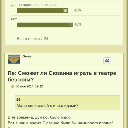
да, но примеров я не знаю
42%
10
нет
46%
11
Всего голосов:
24
Genie
Re: Сможет ли Сюзанна играть в театре
без ноги?
С
30 июн 2014, 19:12
о
о
б
щ
е
Мало спектаклей с инвалидами?
н
и
е
В те времена, думаю, было мало.
Вот в наше время Сюзанне было бы намнооого проще!