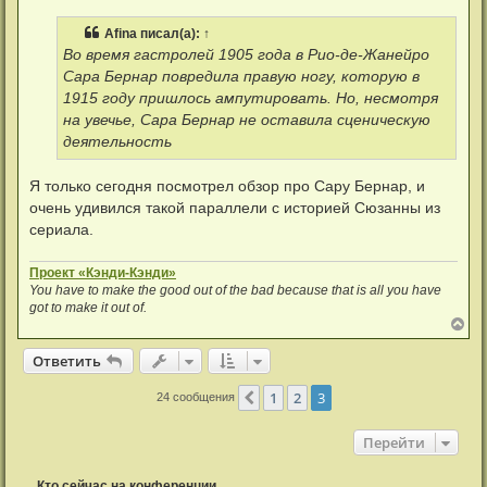
о
к
б
н
Afina
писал(а):
↑
щ
а
е
Во время гастролей 1905 года в Рио-де-Жанейро
ч
н
а
Сара Бернар повредила правую ногу, которую в
и
л
е
1915 году пришлось ампутировать. Но, несмотря
у
на увечье, Сара Бернар не оставила сценическую
деятельность
Я только сегодня посмотрел обзор про Сару Бернар, и
очень удивился такой параллели с историей Сюзанны из
сериала.
Проект «Кэнди-Кэнди»
You have to make the good out of the bad because that is all you have
got to make it out of.
В
е
р
Ответить
н
у
1
2
3
Пред.
24 сообщения
т
ь
с
Перейти
я
к
н
Кто сейчас на конференции