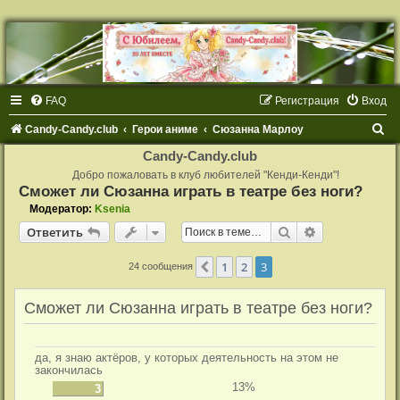
FAQ
Регистрация
Вход
П
Candy-Candy.club
Герои аниме
Сюзанна Марлоу
о
Candy-Candy.club
и
Добро пожаловать в клуб любителей "Кенди-Кенди"!
Сможет ли Сюзанна играть в театре без ноги?
с
Модератор:
Ksenia
к
Поиск
Расширенный
Ответить
1
2
3
Пред.
24 сообщения
Сможет ли Сюзанна играть в театре без ноги?
да, я знаю актёров, у которых деятельность на этом не
закончилась
13%
3