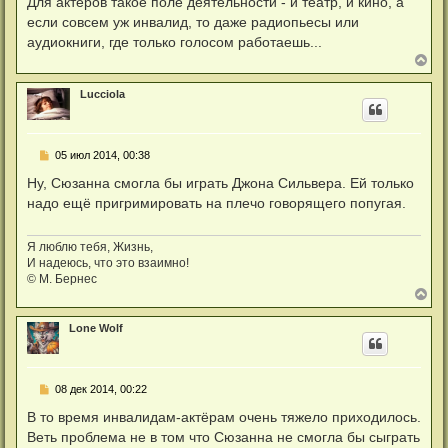
Для актеров такое поле деятельности - и театр, и кино, а
если совсем уж инвалид, то даже радиопьесы или
аудиокниги, где только голосом работаешь...
В
е
р
Lucciola
н
у
т
ь
С
05 июл 2014, 00:38
с
о
я
о
Ну, Сюзанна смогла бы играть Джона Сильвера. Ей только
к
б
н
надо ещё пригримировать на плечо говорящего попугая.
щ
а
е
ч
н
а
и
Я люблю тебя, Жизнь,
л
е
И надеюсь, что это взаимно!
у
© М. Бернес
В
е
р
Lone Wolf
н
у
т
ь
С
08 дек 2014, 00:22
с
о
я
о
В то время инвалидам-актёрам очень тяжело приходилось.
к
б
н
Веть проблема не в том что Сюзанна не смогла бы сыграть
щ
а