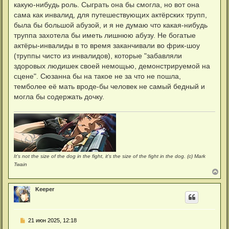
е
какую-нибудь роль. Сыграть она бы смогла, но вот она
ч
н
а
сама как инвалид, для путешествующих актёрских трупп,
и
л
е
была бы большой абузой, и я не думаю что какая-нибудь
у
труппа захотела бы иметь лишнюю абузу. Не богатые
актёры-инвалиды в то время заканчивали во фрик-шоу
(труппы чисто из инвалидов), которые "забавляли
здоровых людишек своей немощью, демонстрируемой на
сцене". Сюзанна бы на такое не за что не пошла,
темболее её мать вроде-бы человек не самый бедный и
могла бы содержать дочку.
It's not the size of the dog in the fight, it's the size of the fight in the dog. (c) Mark
Twain
В
е
р
Keeper
н
у
т
ь
С
21 июн 2025, 12:18
с
о
я