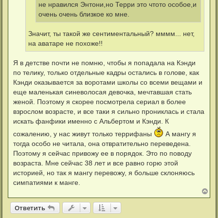
не нравился Энтони,но Терри это чтото особое,и
очень очень близкое ко мне.
Значит, ты такой же сентиментальный? мммм... нет,
на аватаре не похоже!!
Я в детстве почти не помню, чтобы я попадала на Кэнди
по телику, только отдельные кадры остались в голове, как
Кэнди оказывается за воротами школы со всеми вещами и
еще маленькая синеволосая девочка, мечтавшая стать
женой. Поэтому я скорее посмотрела сериал в более
взрослом возрасте, и все таки я сильно прониклась и стала
искать фанфики именно с Альбертом и Кэнди. К
сожалению, у нас живут только террифаны
А мангу я
тогда особо не читала, она отвратительно переведена.
Поэтому я сейчас привожу ее в порядок. Это по поводу
возраста. Мне сейчас 38 лет и все равно горю этой
историей, но так я мангу перевожу, я больше склоняюсь
симпатиями к манге.
В
е
р
Ответить
н