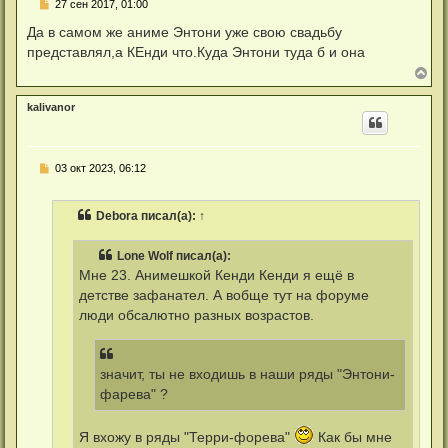
С
27 сен 2017, 01:00
с
о
я
о
Да в самом же аниме Энтони уже свою свадьбу
к
б
н
представлял,а КЕнди что.Куда Энтони туда б и она
щ
а
е
В
ч
н
е
а
и
р
л
е
kalivanor
н
у
у
т
ь
С
03 окт 2023, 06:12
с
о
я
о
к
б
н
Debora
писал(а):
↑
щ
а
е
ч
н
а
Lone Wolf писал(а):
и
л
е
Мне 23. Анимешкой Кенди Кенди я ещё в
у
детстве зафанател. А вобще тут на форуме
люди обсалютно разных возрастов.
значит, ты не входишь в наши ряды "Энтони-
фарева" ?
Я вхожу в ряды "Терри-форева"
Как бы мне