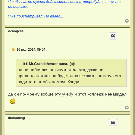
Чтобы вас не пугала действительность, попробуйте напугать
ее первыми.
Я не подсматривал! Но видел...
В
е
р
deangelis
н
у
т
ь
С
16 июл 2014, 09:34
с
о
я
о
к
б
н
Mr.Grandchester писал(а):
щ
а
е
он не побоялся покинуть колледж, даже не
ч
н
а
предполагая как он будет дальше жить, покинул его
и
л
е
ради того, чтобы помочь Кэнди
у
да он по-моему вобще эту учебу и этот колледж ненавидел
В
е
р
lifelooking
н
у
т
ь