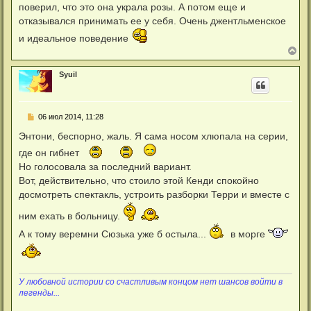
поверил, что это она украла розы. А потом еще и
отказывался принимать ее у себя. Очень джентльменское
и идеальное поведение
В
е
р
Syuil
н
у
т
ь
С
06 июл 2014, 11:28
с
о
я
о
Энтони, беспорно, жаль. Я сама носом хлюпала на серии,
к
б
н
где он гибнет
щ
а
е
Но голосовала за последний вариант.
ч
н
а
и
Вот, действительно, что стоило этой Кенди спокойно
л
е
досмотреть спектакль, устроить разборки Терри и вместе с
у
ним ехать в больницу.
А к тому веремни Сюзька уже б остыла...
в морге
У любовной истории со счастливым концом нет шансов войти в
легенды...