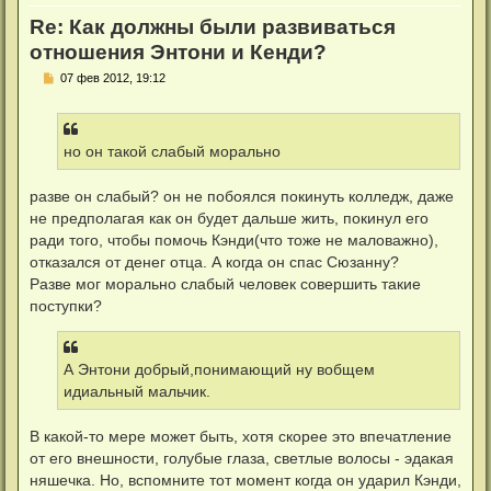
Re: Как должны были развиваться
отношения Энтони и Кенди?
С
07 фев 2012, 19:12
о
о
б
щ
е
но он такой слабый морально
н
и
е
разве он слабый? он не побоялся покинуть колледж, даже
не предполагая как он будет дальше жить, покинул его
ради того, чтобы помочь Кэнди(что тоже не маловажно),
отказался от денег отца. А когда он спас Сюзанну?
Разве мог морально слабый человек совершить такие
поступки?
А Энтони добрый,понимающий ну вобщем
идиальный мальчик.
В какой-то мере может быть, хотя скорее это впечатление
от его внешности, голубые глаза, светлые волосы - эдакая
няшечка. Но, вспомните тот момент когда он ударил Кэнди,