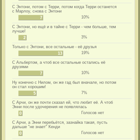
С Энтони, потом с Терри, потом когда Терри останется
с Марлоу, снова с Энтони
10%
7
С Энтони, но ещё и в тайне с Терри - чем больше, тем
лучше!
3%
2
Только с Энтони, все остальные - её друзья
19%
13
С Альбертом, а чтоб все остальные остались её
друзями
10%
7
Ну конечно с Нилом, он же гад был вначале, но потом
он стал хорошим!
7%
5
С Арчи, он же почти сказал ей, что любит её. А чтоб
Энни после удочерения не появлялась
Голосов нет
0
С Арчи, а Энни перебьётся, зазнайка такая, пусть
дальше "не знает" Кенди
Голосов нет
0