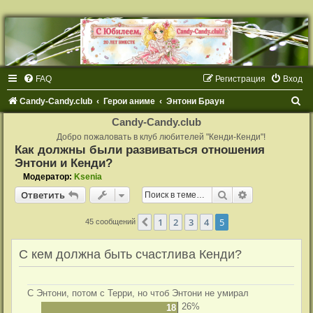
FAQ
Регистрация
Вход
П
Candy-Candy.club
Герои аниме
Энтони Браун
о
Candy-Candy.club
и
Добро пожаловать в клуб любителей "Кенди-Кенди"!
Как должны были развиваться отношения
с
Энтони и Кенди?
к
Модератор:
Ksenia
Поиск
Расширенный
Ответить
1
2
3
4
5
Пред.
45 сообщений
С кем должна быть счастлива Кенди?
С Энтони, потом с Терри, но чтоб Энтони не умирал
26%
18