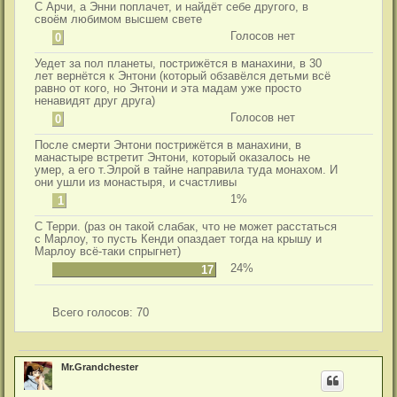
С Арчи, а Энни поплачет, и найдёт себе другого, в
своём любимом высшем свете
Голосов нет
0
Уедет за пол планеты, пострижётся в манахини, в 30
лет вернётся к Энтони (который обзавёлся детьми всё
равно от кого, но Энтони и эта мадам уже просто
ненавидят друг друга)
Голосов нет
0
После смерти Энтони пострижётся в манахини, в
манастыре встретит Энтони, который оказалось не
умер, а его т.Элрой в тайне направила туда монахом. И
они ушли из монастыря, и счастливы
1%
1
С Терри. (раз он такой слабак, что не может расстаться
с Марлоу, то пусть Кенди опаздает тогда на крышу и
Марлоу всё-таки спрыгнет)
24%
17
Всего голосов:
70
Mr.Grandchester