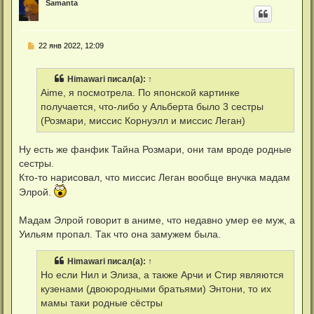
Samanta
н
у
т
ь
С
22 янв 2022, 12:09
с
о
я
о
к
б
н
Himawari
писал(а):
↑
щ
а
е
Aime, я посмотрела. По японской картинке
ч
н
а
получается, что-либо у Альберта было 3 сестры
и
л
е
(Розмари, миссис Корнуэлл и миссис Леган)
у
Ну есть же фанфик Тайна Розмари, они там вроде родные
сестры.
Кто-то нарисовал, что миссис Леган вообще внучка мадам
Элрой.
Мадам Элрой говорит в аниме, что недавно умер ее муж, а
Уильям пропал. Так что она замужем была.
Himawari
писал(а):
↑
Но если Нил и Элиза, а также Арчи и Стир являются
кузенами (двоюродными братьями) Энтони, то их
мамы таки родные сёстры