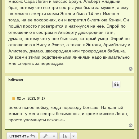
миссис Сара Леган и миссис Браун. Альберт младший
щ
а
е
брат, потому что все три сестры уже были за мужем, а ему
ч
н
а
на момент смерти мамы Энтони было 14 лет. Именно
и
л
е
тогда, на ее похоронах, он и встретил 6-летнюю Кэнди. Он
у
пошëл просто проветрится и наткнулся на неë. Элрой по
отношению к сëстрам и Альберту двоюродная тетя,
думаю, потому что у нее был сын, который умер. Элрой по
отношению к Нилу и Элизе, а также к Энтони, Арчибальту и
Алистеру, думаю, двоюродная или троюродная бабушка.
За всеми этими родственными линиями надо внимательно
мне следить за переводом.
В
е
р
kalivanor
н
у
т
ь
С
02 окт 2023, 04:17
с
о
я
о
Более яснее пойму, когда переведу больше. На данный
к
б
н
момент у меня сестры безымянны, и кроме миссис Леган,
щ
а
е
просто упомянуты вскользь.
ч
н
В
а
и
е
л
е
р
у
Ответить
н