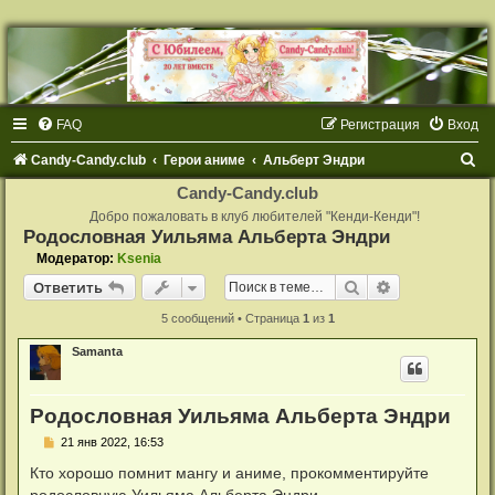
FAQ
Регистрация
Вход
П
Candy-Candy.club
Герои аниме
Альберт Эндри
о
Candy-Candy.club
и
Добро пожаловать в клуб любителей "Кенди-Кенди"!
Родословная Уильяма Альберта Эндри
с
Модератор:
Ksenia
к
Поиск
Расширенный
Ответить
5 сообщений • Страница
1
из
1
Samanta
Родословная Уильяма Альберта Эндри
С
21 янв 2022, 16:53
о
о
Кто хорошо помнит мангу и аниме, прокомментируйте
б