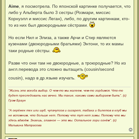
о
я
о
Aime
, я посмотрела. По японской картинке получается, что
к
б
н
либо у Альберта было 3 сестры (Розмари, миссис
щ
а
е
Корнуэлл и миссис Леган), либо, по другим картинкам, кто-
ч
н
а
то из них был двоюродными сёстрами.
и
л
е
у
Но если Нил и Элиза, а также Арчи и Стир являются
кузенами (двоюродными братьями) Энтони, то их мамы
таки родные сёстры.
Разве что они там не двоюродные, а троюродные? Но из
англ.перевода это сложно вытащить (cousin/second
cousin), надо в др.языке изучать.
"Жизнь это всегда выбор. О чем-то мы жалеем, чем-то гордимся. Что-то
будет преследовать нас вечно. Мы такие, какими сами выбираем быть". (с)
Грэм Браун
"А серёжек тех или шуб, чупачупсов и сигарет, табака и билетов в клуб мы
не вспомним, что больше нет. Потому что тут нет зимы. Потому что мы
здесь вдвоём. Знаешь, главное — это мы. Остальное гори огнём". (с)
Мальвина Матрасова
В
е
р