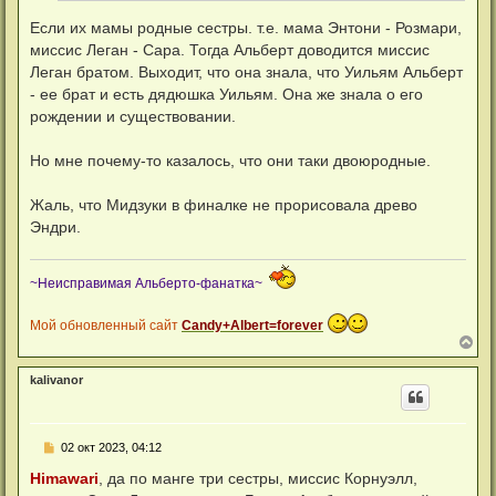
Если их мамы родные сестры. т.е. мама Энтони - Розмари,
миссис Леган - Сара. Тогда Альберт доводится миссис
Леган братом. Выходит, что она знала, что Уильям Альберт
- ее брат и есть дядюшка Уильям. Она же знала о его
рождении и существовании.
Но мне почему-то казалось, что они таки двоюродные.
Жаль, что Мидзуки в финалке не прорисовала древо
Эндри.
~Неисправимая Альберто-фанатка~
Мой обновленный сайт
Candy+Albert=forever
В
е
р
kalivanor
н
у
т
ь
С
02 окт 2023, 04:12
с
о
я
о
Himawari
, да по манге три сестры, миссис Корнуэлл,
к
б
н