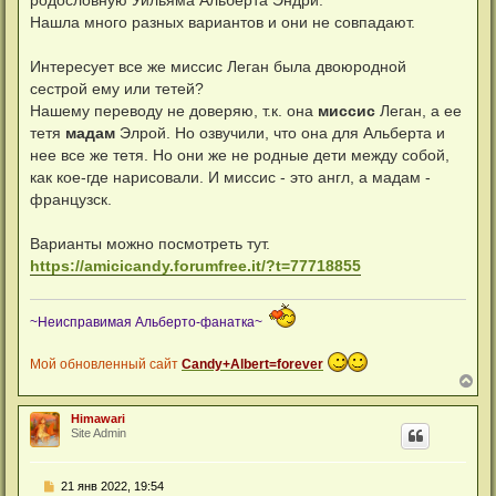
родословную Уильяма Альберта Эндри.
щ
е
Нашла много разных вариантов и они не совпадают.
н
и
е
Интересует все же миссис Леган была двоюродной
сестрой ему или тетей?
Нашему переводу не доверяю, т.к. она
миссис
Леган, а ее
тетя
мадам
Элрой. Но озвучили, что она для Альберта и
нее все же тетя. Но они же не родные дети между собой,
как кое-где нарисовали. И миссис - это англ, а мадам -
французск.
Варианты можно посмотреть тут.
https://amicicandy.forumfree.it/?t=77718855
~Неисправимая Альберто-фанатка~
Мой обновленный сайт
Candy+Albert=forever
В
е
р
Himawari
н
Site Admin
у
т
ь
С
21 янв 2022, 19:54
с