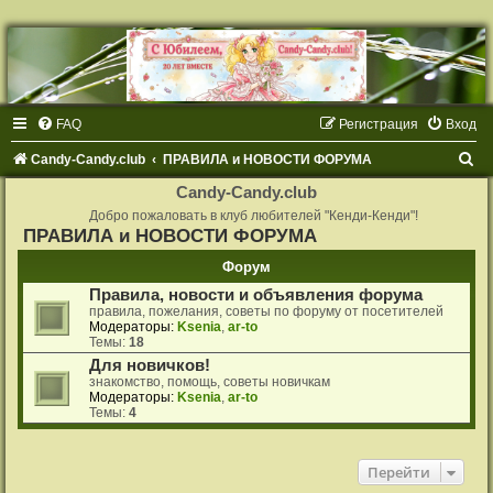
FAQ
Регистрация
Вход
П
Candy-Candy.club
ПРАВИЛА и НОВОСТИ ФОРУМА
о
Candy-Candy.club
и
Добро пожаловать в клуб любителей "Кенди-Кенди"!
ПРАВИЛА и НОВОСТИ ФОРУМА
с
Форум
к
Правила, новости и объявления форума
правила, пожелания, советы по форуму от посетителей
Модераторы:
Ksenia
,
ar-to
Темы:
18
Для новичков!
знакомство, помощь, советы новичкам
Модераторы:
Ksenia
,
ar-to
Темы:
4
Перейти