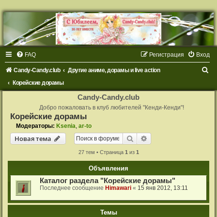
FAQ
Регистрация
Вход
П
Candy-Candy.club
Другие аниме, дорамы и live action
о
Корейские дорамы
и
Candy-Candy.club
с
Добро пожаловать в клуб любителей "Кенди-Кенди"!
Корейские дорамы
к
Модераторы:
Ksenia
,
ar-to
Поиск
Расширенный поиск
Новая тема
27 тем • Страница
1
из
1
Объявления
Каталог раздела "Корейские дорамы"
Последнее сообщение
Himawari
«
15 янв 2012, 13:11
Темы