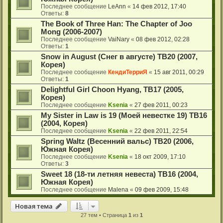
Последнее сообщение
LeAnn
«
14 фев 2012, 17:40
Ответы:
8
The Book of Three Han: The Chapter of Joo
Mong (2006-2007)
Последнее сообщение
VaiNary
«
08 фев 2012, 02:28
Ответы:
1
Snow in August (Снег в августе) ТВ20 (2007,
Корея)
Последнее сообщение
КендиТерриЯ
«
15 авг 2011, 00:29
Ответы:
1
Delightful Girl Choon Hyang, ТВ17 (2005,
Корея)
Последнее сообщение
Ksenia
«
27 фев 2011, 00:23
My Sister in Law is 19 (Моей невестке 19) ТВ16
(2004, Корея)
Последнее сообщение
Ksenia
«
22 фев 2011, 22:54
Spring Waltz (Весенний вальс) ТВ20 (2006,
Южная Корея)
Последнее сообщение
Ksenia
«
18 окт 2009, 17:10
Ответы:
3
Sweet 18 (18-ти летняя невеста) ТВ16 (2004,
Южная Корея)
Последнее сообщение
Malena
«
09 фев 2009, 15:48
Новая тема
27 тем • Страница
1
из
1