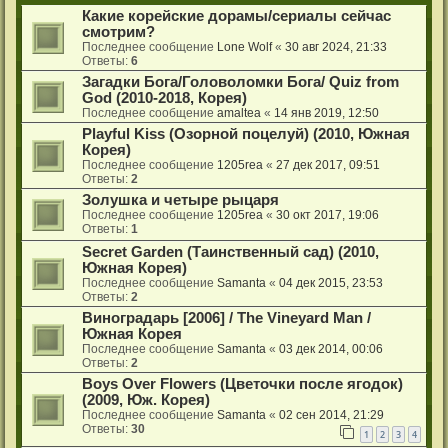
Какие корейские дорамы/сериалы сейчас
смотрим?
Последнее сообщение
Lone Wolf
«
30 авг 2024, 21:33
Ответы:
6
Загадки Бога/Головоломки Бога/ Quiz from
God (2010-2018, Корея)
Последнее сообщение
amaltea
«
14 янв 2019, 12:50
Playful Kiss (Озорной поцелуй) (2010, Южная
Корея)
Последнее сообщение
1205rea
«
27 дек 2017, 09:51
Ответы:
2
Золушка и четыре рыцаря
Последнее сообщение
1205rea
«
30 окт 2017, 19:06
Ответы:
1
Secret Garden (Таинственный сад) (2010,
Южная Корея)
Последнее сообщение
Samanta
«
04 дек 2015, 23:53
Ответы:
2
Виноградарь [2006] / The Vineyard Man /
Южная Корея
Последнее сообщение
Samanta
«
03 дек 2014, 00:06
Ответы:
2
Boys Over Flowers (Цветочки после ягодок)
(2009, Юж. Корея)
Последнее сообщение
Samanta
«
02 сен 2014, 21:29
Ответы:
30
1
2
3
4