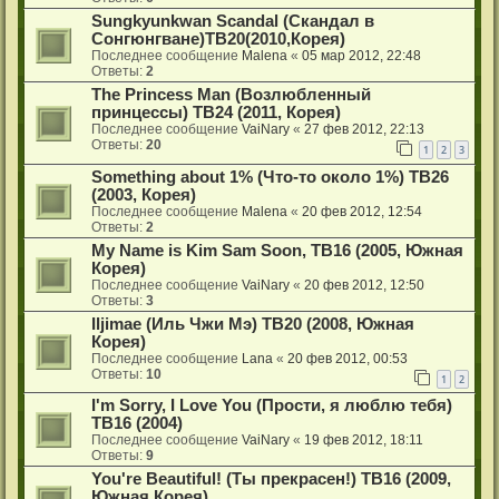
Sungkyunkwan Scandal (Скандал в
Сонгюнгване)ТВ20(2010,Корея)
Последнее сообщение
Malena
«
05 мар 2012, 22:48
Ответы:
2
The Princess Man (Возлюбленный
принцессы) ТВ24 (2011, Корея)
Последнее сообщение
VaiNary
«
27 фев 2012, 22:13
Ответы:
20
1
2
3
Something about 1% (Что-то около 1%) ТВ26
(2003, Корея)
Последнее сообщение
Malena
«
20 фев 2012, 12:54
Ответы:
2
My Name is Kim Sam Soon, ТВ16 (2005, Южная
Корея)
Последнее сообщение
VaiNary
«
20 фев 2012, 12:50
Ответы:
3
Iljimae (Иль Чжи Мэ) ТВ20 (2008, Южная
Корея)
Последнее сообщение
Lana
«
20 фев 2012, 00:53
Ответы:
10
1
2
I'm Sorry, I Love You (Прости, я люблю тебя)
ТВ16 (2004)
Последнее сообщение
VaiNary
«
19 фев 2012, 18:11
Ответы:
9
You're Beautiful! (Ты прекрасен!) ТВ16 (2009,
Южная Корея)