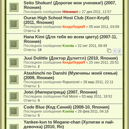
Seito Shokun! (Дорогие мои ученики!) (2007,
Япония)
Последнее сообщение
Himawari
«
27 дек 2011, 12:57
Ouran High School Host Club (Хост-Клуб)
(2011, Япония)
Последнее сообщение
КендиТерриЯ
«
05 ноя 2011, 03:09
Ответы:
6
Hana Kimi (Для тебя во всем цвету) (2007-11,
Япония)
Последнее сообщение
Ksenia
«
22 окт 2011, 09:49
Ответы:
16
1
2
Juui Dolittle (Доктор Дулиттл) (2010, Япония)
Последнее сообщение
КендиТерриЯ
«
25 сен 2011, 20:51
Ответы:
2
Atashinchi no Danshi (Мужчины моей семьи)
(2009, Япония)
Последнее сообщение
Rapunzcel
«
28 мар 2011, 22:11
Ответы:
1
Jotei (Императрица) (2007, Япония)
Последнее сообщение
Full Moon
«
03 мар 2011, 19:52
Ответы:
4
Code Blue (Код:Синий) (2008-10, Япония)
Последнее сообщение
Ksenia
«
26 фев 2011, 04:18
Ответы:
5
Yankee-kun to Megane-chan (Хулиган и пай-
девочка) (2010, Яп)