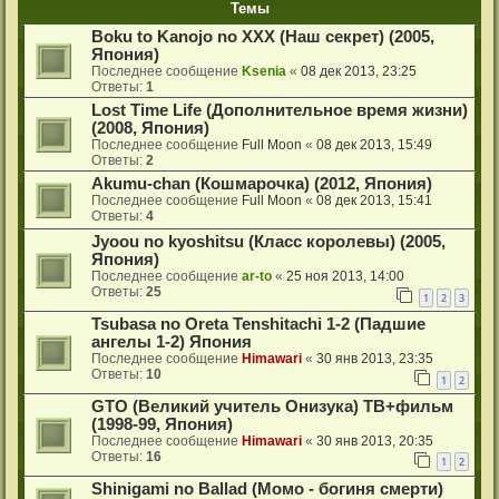
Темы
Boku to Kanojo no XXX (Наш секрет) (2005,
Япония)
Последнее сообщение
Ksenia
«
08 дек 2013, 23:25
Ответы:
1
Lost Time Life (Дополнительное время жизни)
(2008, Япония)
Последнее сообщение
Full Moon
«
08 дек 2013, 15:49
Ответы:
2
Akumu-chan (Кошмарочка) (2012, Япония)
Последнее сообщение
Full Moon
«
08 дек 2013, 15:41
Ответы:
4
Jyoou no kyoshitsu (Класс королевы) (2005,
Япония)
Последнее сообщение
ar-to
«
25 ноя 2013, 14:00
Ответы:
25
1
2
3
Tsubasa no Oreta Tenshitachi 1-2 (Падшие
ангелы 1-2) Япония
Последнее сообщение
Himawari
«
30 янв 2013, 23:35
Ответы:
10
1
2
GTO (Великий учитель Онизука) ТВ+фильм
(1998-99, Япония)
Последнее сообщение
Himawari
«
30 янв 2013, 20:35
Ответы:
16
1
2
Shinigami no Ballad (Момо - богиня смерти)