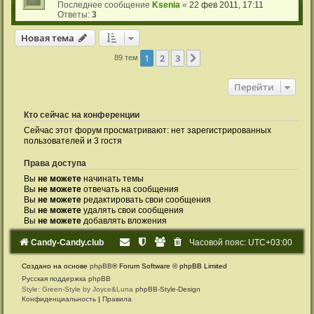
Последнее сообщение
Ksenia
«
22 фев 2011, 17:11
Ответы:
3
Новая тема
1
2
3
След.
89 тем
Перейти
Кто сейчас на конференции
Сейчас этот форум просматривают: нет зарегистрированных
пользователей и 3 гостя
Права доступа
Вы
не можете
начинать темы
Вы
не можете
отвечать на сообщения
Вы
не можете
редактировать свои сообщения
Вы
не можете
удалять свои сообщения
Вы
не можете
добавлять вложения
Candy-Candy.club
Часовой пояс:
UTC+03:00
Создано на основе
phpBB
® Forum Software © phpBB Limited
Русская поддержка phpBB
Style: Green-Style by Joyce&Luna
phpBB-Style-Design
Конфиденциальность
|
Правила