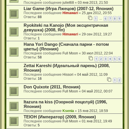
Последнее сообщение
juliet68
«
03 янв 2013, 21:50
Liar Game (Игра Лжецов) (2007-12, Япония)
Последнее сообщение
Himawari
«
25 дек 2012, 20:55
Ответы:
88
1
6
7
8
9
…
Ryokiteki na Kanojo (Моя эксцентричная
девушка) (2008, Яп)
Последнее сообщение
Himawari
«
29 сен 2012, 19:27
Ответы:
1
Hana Yori Dango (Сначала парни - потом
цветы) (Япония)
Последнее сообщение
Full Moon
«
30 июл 2012, 22:04
Ответы:
58
1
2
3
4
5
6
Zettai Kareshi (Идеальный парень) (2008,
Япония)
Последнее сообщение
Hissori
«
04 май 2012, 11:09
Ответы:
16
1
2
Don Quixote (2011, Япония)
Последнее сообщение
Full Moon
«
04 май 2012, 00:07
Itazura na kiss (Озорной поцелуй) (1996,
Япония)
Последнее сообщение
Ksenia
«
15 янв 2012, 18:59
TEIOH (Император) (2009, Япония)
Последнее сообщение
Full Moon
«
01 янв 2012, 19:49
Ответы:
5