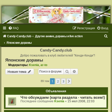
FAQ
Регистрация
Вход
П
Candy-Candy.club
Другие аниме, дорамы и live action
о
Японские дорамы
и
Candy-Candy.club
с
Добро пожаловать в клуб любителей "Кенди-Кенди"!
Японские дорамы
к
Модераторы:
Ksenia
,
ar-to
Поиск
Расширенный поиск
Новая тема
1
2
3
След.
89 тем
Объявления
Что обсуждаем (карта раздела - читать всем!)
Последнее сообщение
Ksenia
«
15 июл 2008, 22:03