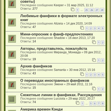
советы)
Последнее сообщение
Keeper
«
31 мар 2025, 11:12
Ответы:
277
1
25
26
27
28
…
Любимые фанфики в формате электронных
книг
Последнее сообщение
Alizeia
«
14 дек 2020, 14:09
Ответы:
47
1
2
3
4
5
Мини-опросник о фанф-предпочтениях
Последнее сообщение
Shadow
«
16 июл 2013, 17:20
Ответы:
14
1
2
Авторы, представьтесь, пожалуйста
Последнее сообщение
Миранда_Монкада
«
09 дек 2012,
20:08
Ответы:
19
1
2
Архив фанфиков
Последнее сообщение
Samanta
«
30 янв 2012, 15:16
Ответы:
43
1
2
3
4
5
О переводах иностранных фанфиков
Последнее сообщение
Эжени
«
29 май 2011, 11:16
Ответы:
15
1
2
Сюжетные линии в фанфиках. Рассуждения
Последнее сообщение
Lucciola
«
29 мар 2022, 20:27
Ответы:
74
1
5
6
7
8
…
Америка времен Кэнди