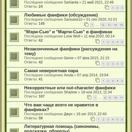
Последнее сообщение
Samanta
«
21 май 2021, 22:46
Ответы:
24
1
2
3
Любимые фанфики (обсуждение)
Последнее сообщение
Sarsuela10
«
01 сен 2020, 01:01
Ответы:
145
1
12
13
14
15
…
"Мэри-Сью" и "Марти-Сью" в фанфиках
Последнее сообщение
Lone Wolf
«
11 янв 2020, 00:14
Ответы:
42
1
2
3
4
5
Незаконченные фанфики (рассуждения на
тему)
Последнее сообщение
Genie
«
07 фев 2015, 21:15
Ответы:
42
1
2
3
4
5
Самая невероятная пара
Последнее сообщение
Anuta
«
07 апр 2014, 19:04
Ответы:
41
1
2
3
4
5
Некорректные или out-character фанфики
Последнее сообщение
Shadow
«
18 ноя 2013, 11:34
Ответы:
107
1
8
9
10
11
…
Что вам чаще всего не нравится в
фанфиках?
Последнее сообщение
Джун
«
16 окт 2013, 22:40
Ответы:
58
1
2
3
4
5
6
Литературная помощь (синонимы,
подсказки, обороты)