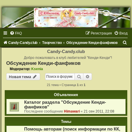
FAQ
Регистрация
Вход
П
Candy-Candy.club
Творчество
Обсуждение Кенди-фанфиков
о
Candy-Candy.club
и
Добро пожаловать в клуб любителей "Кенди-Кенди"!
Обсуждение Кенди-фанфиков
с
Модератор:
Ksenia
к
Поиск
Расширенный поиск
Новая тема
21 тема • Страница
1
из
1
Объявления
Каталог раздела "Обсуждение Кенди-
фанфиков"
Последнее сообщение
Himawari
«
21 сен 2011, 22:08
Темы
Помощь авторам (поиск информации по КК,