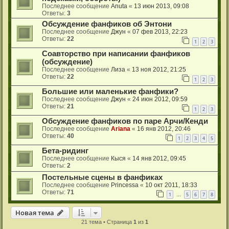
Последнее сообщение
Anuta
«
13 июн 2013, 09:08
Ответы:
3
Обсуждение фанфиков об Энтони
Последнее сообщение
Джун
«
07 фев 2013, 22:23
Ответы:
22
1
2
3
Соавторство при написании фанфиков
(обсуждение)
Последнее сообщение
Лиза
«
13 ноя 2012, 21:25
Ответы:
22
1
2
3
Большие или маленькие фанфики?
Последнее сообщение
Джун
«
24 июн 2012, 09:59
Ответы:
21
1
2
3
Обсуждение фанфиков по паре Арчи/Кенди
Последнее сообщение
Ariana
«
16 янв 2012, 20:46
Ответы:
40
1
2
3
4
5
Бета-ридинг
Последнее сообщение
Кыся
«
14 янв 2012, 09:45
Ответы:
2
Постельные сцены в фанфиках
Последнее сообщение
Princessa
«
10 окт 2011, 18:33
Ответы:
71
1
5
6
7
8
…
Новая тема
21 тема • Страница
1
из
1