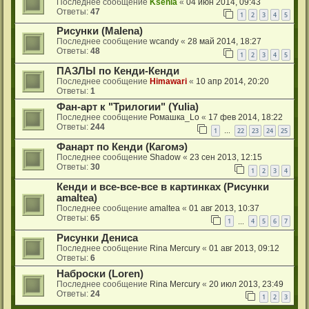
Последнее сообщение
Ksenia
«
04 июн 2014, 09:43
Ответы:
47
1
2
3
4
5
Рисунки (Malena)
Последнее сообщение
wcandy
«
28 май 2014, 18:27
Ответы:
48
1
2
3
4
5
ПАЗЛЫ по Кенди-Кенди
Последнее сообщение
Himawari
«
10 апр 2014, 20:20
Ответы:
1
Фан-арт к "Трилогии" (Yulia)
Последнее сообщение
Ромашка_Lo
«
17 фев 2014, 18:22
Ответы:
244
1
22
23
24
25
…
Фанарт по Кенди (Кагомэ)
Последнее сообщение
Shadow
«
23 сен 2013, 12:15
Ответы:
30
1
2
3
4
Кенди и все-все-все в картинках (Рисунки
amaltea)
Последнее сообщение
amaltea
«
01 авг 2013, 10:37
Ответы:
65
1
4
5
6
7
…
Рисунки Дениса
Последнее сообщение
Rina Mercury
«
01 авг 2013, 09:12
Ответы:
6
Наброски (Loren)
Последнее сообщение
Rina Mercury
«
20 июл 2013, 23:49
Ответы:
24
1
2
3