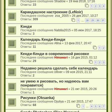
Последнее сообщение
Shadow
«
19 янв 2018, 17:16
Ответы:
33
1
2
3
4
Карандашное настроение (LeNoir)
Последнее сообщение
zoa_2005
«
26 дек 2017, 10:27
Ответы:
309
1
28
29
30
31
…
Кэнди
Последнее сообщение
Natstia2015
«
05 июн 2017, 18:25
Ответы:
3
Календарь Кенди-Кенди
Последнее сообщение
Afina
«
13 фев 2017, 20:47
Ответы:
11
1
2
Кенди-Кенди в современной рисовке
Последнее сообщение
Himawari
«
16 дек 2015, 01:12
Ответы:
29
1
2
3
Недавно решила сделать себе календарь
Последнее сообщение
olliver
«
09 ноя 2015, 21:11
Ответы:
2
не умею я рисовать, но надеюсь вам
понравится)
Последнее сообщение
Himawari
«
21 окт 2015, 20:26
Ответы:
1
Рисунки (Oksanka)
Последнее сообщение
Djuliya
«
21 окт 2015, 17:47
Ответы:
68
1
4
5
6
7
…