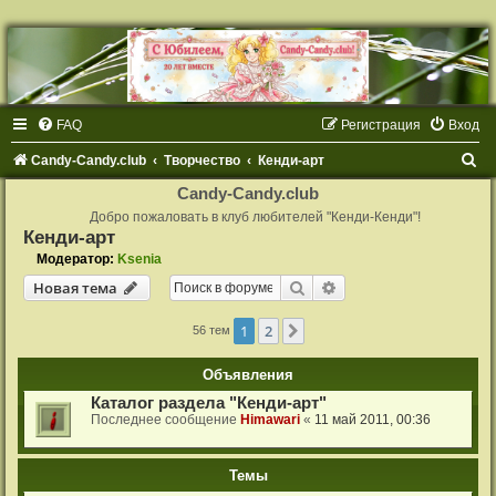
FAQ
Регистрация
Вход
П
Candy-Candy.club
Творчество
Кенди-арт
о
Candy-Candy.club
и
Добро пожаловать в клуб любителей "Кенди-Кенди"!
Кенди-арт
с
Модератор:
Ksenia
к
Поиск
Расширенный поиск
Новая тема
1
2
След.
56 тем
Объявления
Каталог раздела "Кенди-арт"
Последнее сообщение
Himawari
«
11 май 2011, 00:36
Темы