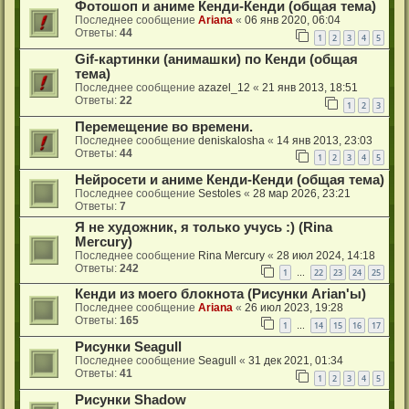
Фотошоп и аниме Кенди-Кенди (общая тема)
Последнее сообщение
Ariana
«
06 янв 2020, 06:04
Ответы:
44
1
2
3
4
5
Gif-картинки (анимашки) по Кенди (общая
тема)
Последнее сообщение
azazel_12
«
21 янв 2013, 18:51
Ответы:
22
1
2
3
Перемещение во времени.
Последнее сообщение
deniskalosha
«
14 янв 2013, 23:03
Ответы:
44
1
2
3
4
5
Нейросети и аниме Кенди-Кенди (общая тема)
Последнее сообщение
Sestoles
«
28 мар 2026, 23:21
Ответы:
7
Я не художник, я только учусь :) (Rina
Mercury)
Последнее сообщение
Rina Mercury
«
28 июл 2024, 14:18
Ответы:
242
1
22
23
24
25
…
Кенди из моего блокнота (Рисунки Arian'ы)
Последнее сообщение
Ariana
«
26 июл 2023, 19:28
Ответы:
165
1
14
15
16
17
…
Рисунки Seagull
Последнее сообщение
Seagull
«
31 дек 2021, 01:34
Ответы:
41
1
2
3
4
5
Рисунки Shadow