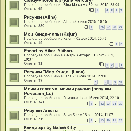
Candy-Photoshop (Rina Mercury)
Последнее сообщение
Rina Mercury
«
30 сен 2015, 23:09
Ответы:
65
1
4
5
6
7
…
Рисунки (Afina)
Последнее сообщение
Afina
«
07 июн 2015, 10:15
Ответы:
280
1
26
27
28
29
…
Мои Кенди-ляпы (Ksjun)
Последнее сообщение
Ksjun
«
02 дек 2014, 10:46
Ответы:
19
1
2
Fanart by Hikari Akiharu
Последнее сообщение
Хикари Акихару
«
10 окт 2014,
19:37
Ответы:
31
1
2
3
4
Рисунки "Мир Кэнди" (Lana)
Последнее сообщение
Lana
«
30 сен 2014, 15:08
Ответы:
97
1
7
8
9
10
…
Моими глазами, моими руками (рисунки
Ромашки_Lo)
Последнее сообщение
Ромашка_Lo
«
16 сен 2014, 22:10
Ответы:
341
1
32
33
34
35
…
Рисунки Анюты
Последнее сообщение
SilverStar
«
16 сен 2014, 11:07
Ответы:
219
1
19
20
21
22
…
Кенди арт by Galia&Kitty