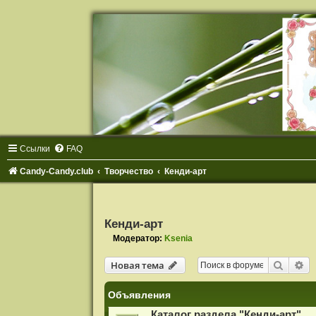
Ссылки
FAQ
Candy-Candy.club
Творчество
Кенди-арт
Кенди-арт
Модератор:
Ksenia
Поиск
Ра
Новая тема
Объявления
Каталог раздела "Кенди-арт"