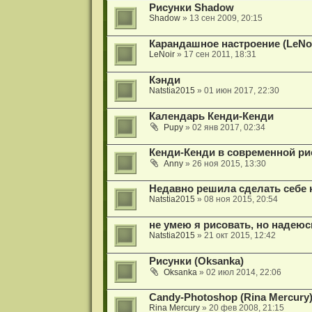
Рисунки Shadow
Shadow
» 13 сен 2009, 20:15
Карандашное настроение (LeNoi
LeNoir
» 17 сен 2011, 18:31
Кэнди
Natstia2015
» 01 июн 2017, 22:30
Календарь Кенди-Кенди
Pupy
» 02 янв 2017, 02:34
Кенди-Кенди в современной ри
Anny
» 26 ноя 2015, 13:30
Недавно решила сделать себе 
Natstia2015
» 08 ноя 2015, 20:54
не умею я рисовать, но надеюс
Natstia2015
» 21 окт 2015, 12:42
Рисунки (Oksanka)
Oksanka
» 02 июл 2014, 22:06
Candy-Photoshop (Rina Mercury
Rina Mercury
» 20 фев 2008, 21:15