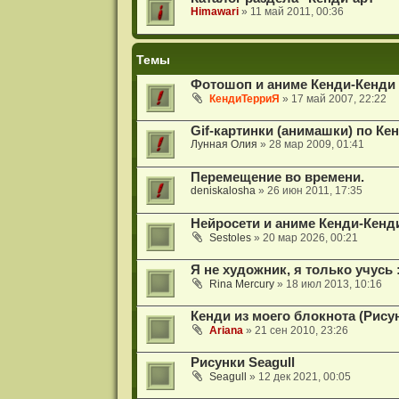
Himawari
» 11 май 2011, 00:36
Темы
Фотошоп и аниме Кенди-Кенди 
КендиТерриЯ
» 17 май 2007, 22:22
Gif-картинки (анимашки) по Ке
Лунная Олия
» 28 мар 2009, 01:41
Перемещение во времени.
deniskalosha
» 26 июн 2011, 17:35
Нейросети и аниме Кенди-Кенди
Sestoles
» 20 мар 2026, 00:21
Я не художник, я только учусь :
Rina Mercury
» 18 июл 2013, 10:16
Кенди из моего блокнота (Рисун
Ariana
» 21 сен 2010, 23:26
Рисунки Seagull
Seagull
» 12 дек 2021, 00:05