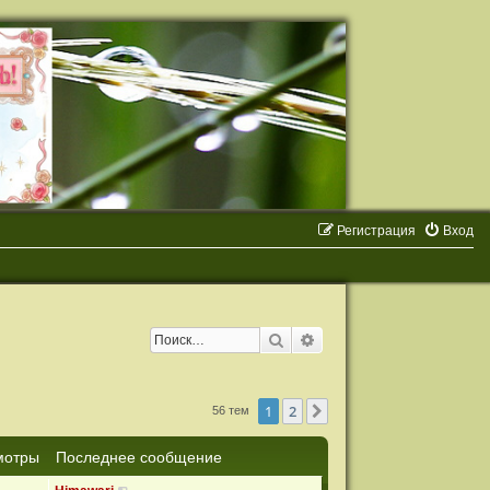
Регистрация
Вход
Поиск
Расширенный поиск
1
2
След.
56 тем
мотры
Последнее сообщение