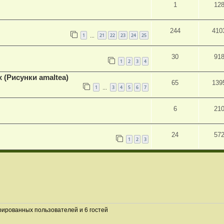
1
12
244
410
1
21
22
23
24
25
…
30
91
1
2
3
4
х (Рисунки amaltea)
65
139
1
3
4
5
6
7
…
6
21
24
57
1
2
3
рированных пользователей и 6 гостей