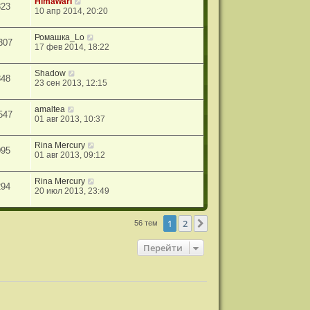
Himawari
823
10 апр 2014, 20:20
Ромашка_Lo
307
17 фев 2014, 18:22
Shadow
848
23 сен 2013, 12:15
amaltea
547
01 авг 2013, 10:37
Rina Mercury
095
01 авг 2013, 09:12
Rina Mercury
294
20 июл 2013, 23:49
1
2
След.
56 тем
Перейти