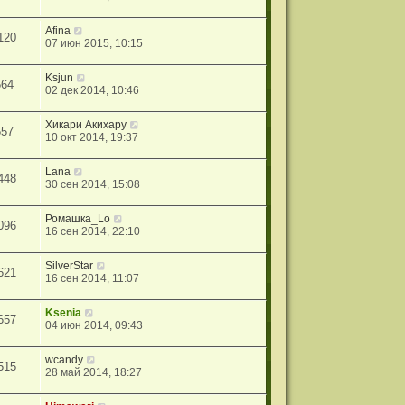
Afina
120
07 июн 2015, 10:15
Ksjun
564
02 дек 2014, 10:46
Хикари Акихару
557
10 окт 2014, 19:37
Lana
448
30 сен 2014, 15:08
Ромашка_Lo
096
16 сен 2014, 22:10
SilverStar
621
16 сен 2014, 11:07
Ksenia
657
04 июн 2014, 09:43
wcandy
515
28 май 2014, 18:27