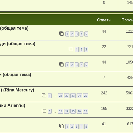
0
14
Ответы
Прос
(общая тема)
44
121
1
2
3
4
5
нди (общая тема)
22
72
1
2
3
44
105
1
2
3
4
5
 (общая тема)
7
43
) (Rina Mercury)
242
596
1
21
22
23
24
25
…
ки Arian'ы)
165
332
1
13
14
15
16
17
…
41
61
1
2
3
4
5