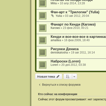
Milia
» 10 апр 2014, 13:28
Фан-арт к "Трилогии" (Yulia)
Yulia
» 03 авг 2012, 20:04
Фанарт по Кенди (Кагомэ)
Кагомэ
» 23 фев 2010, 00:21
Кенди и все-все-все в картинка
amaltea
» 16 фев 2009, 18:40
Рисунки Дениса
deniskalosha
» 19 авг 2011, 16:14
Наброски (Loren)
Loren
» 20 дек 2012, 03:38
Новая тема
Вернуться к списку форумов
Кто сейчас на конференции
Сейчас этот форум просматривают: нет зарегист