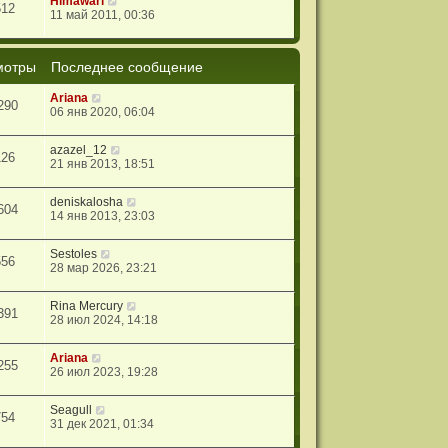
Himawari
512
11 май 2011, 00:36
мотры
Последнее сообщение
Ariana
290
06 янв 2020, 06:04
azazel_12
126
21 янв 2013, 18:51
deniskalosha
604
14 янв 2013, 23:03
Sestoles
556
28 мар 2026, 23:21
Rina Mercury
391
28 июл 2024, 14:18
Ariana
255
26 июл 2023, 19:28
Seagull
754
31 дек 2021, 01:34