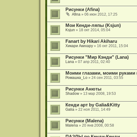
Рисунки (Afina)
Afina
» 06 июн 2012, 17:25
Мои Кенди-ляпы (Ksjun)
Ksjun
» 18 окт 2014, 05:04
Fanart by Hikari Akiharu
Хикари Акихару
» 16 окт 2011, 15:04
Рисунки "Мир Кэнди" (Lana)
Lana
» 07 апр 2011, 02:40
Моими глазами, моими руками 
Ромашка_Lo
» 24 сен 2011, 03:55
Рисунки Анюты
Shadow
» 13 мар 2008, 19:53
Кенди арт by Galia&Kitty
Galia
» 22 ноя 2011, 14:49
Рисунки (Malena)
Malena
» 20 янв 2008, 00:58
ПАЗЛЫ по Кенди-Кенди