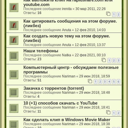
Как выложить клип на rapidshare.com или
youtube.com
Последнее сообщение
irenita
«
30 мар 2011, 22:26
Ответы:
16
1
2
Как цитировать сообщения на этом форуме.
(ликбез)
Последнее сообщение
Anuta
«
12 фев 2010, 14:03
Как создать новую тему на этом форуме.
(ликбез)
Последнее сообщение
Anuta
«
12 фев 2010, 13:37
Наши телефоны
Последнее сообщение
Natka
«
22 фев 2021, 00:10
Ответы:
23
1
2
3
Компьютерный центр - обсуждаем полезные
программы
Последнее сообщение
Nariman
«
29 июн 2018, 18:59
Ответы:
51
1
2
3
4
5
6
Закачка с торрентов (torrent)
Последнее сообщение
Nariman
«
29 июн 2018, 18:48
Ответы:
4
10 (+1) способов скачать с YouTube
Последнее сообщение
Nariman
«
29 июн 2018, 18:41
Ответы:
11
1
2
Как сделать клип в Windows Movie Maker
Последнее сообщение
Nariman
«
29 июн 2018, 18:38