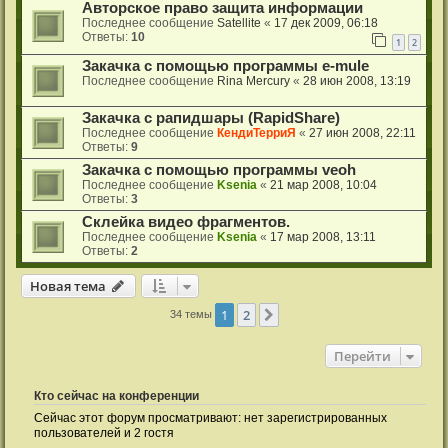
Aвторское право защита информации
Последнее сообщение
Satellite
«
17 дек 2009, 06:18
Ответы:
10
1
2
Закачка с помощью программы e-mule
Последнее сообщение
Rina Mercury
«
28 июн 2008, 13:19
Закачка с рапидшары (RapidShare)
Последнее сообщение
КендиТерриЯ
«
27 июн 2008, 22:11
Ответы:
9
Закачка с помощью программы veoh
Последнее сообщение
Ksenia
«
21 мар 2008, 10:04
Ответы:
3
Склейка видео фрагментов.
Последнее сообщение
Ksenia
«
17 мар 2008, 13:11
Ответы:
2
Новая тема
1
2
След.
34 темы
Перейти
Кто сейчас на конференции
Сейчас этот форум просматривают: нет зарегистрированных
пользователей и 2 гостя