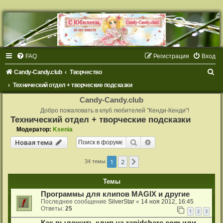
FAQ
Регистрация
Вход
П
Candy-Candy.club
Творчество
о
Технический отдел + творческие подсказки
и
Candy-Candy.club
с
Добро пожаловать в клуб любителей "Кенди-Кенди"!
Технический отдел + творческие подсказки
к
Модератор:
Ksenia
Поиск
Расширенный поиск
Новая тема
1
2
След.
34 темы
Темы
Программы для клипов MAGIX и другие
Последнее сообщение
SilverStar
«
14 ноя 2012, 16:45
Ответы:
25
1
2
3