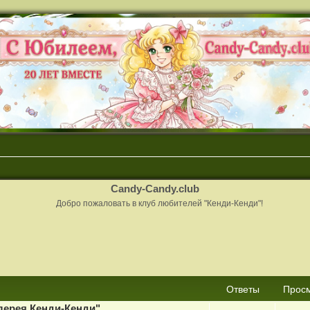
Candy-Candy.club
Добро пожаловать в клуб любителей "Кенди-Кенди"!
сширенный поиск
Ответы
Прос
лерея Кенди-Кенди"