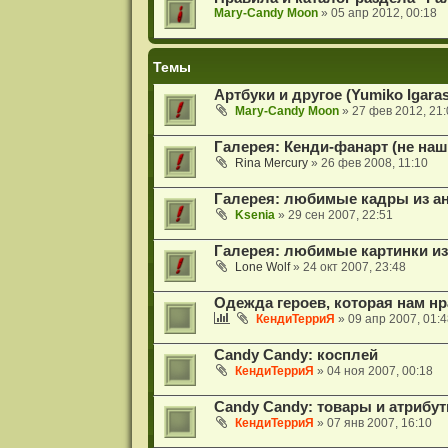
Mary-Candy Moon
» 05 апр 2012, 00:18
Темы
Артбуки и другое (Yumiko Igaras
Mary-Candy Moon
» 27 фев 2012, 21:
Галерея: Кенди-фанарт (не наш
Rina Mercury
» 26 фев 2008, 11:10
Галерея: любимые кадры из а
Ksenia
» 29 сен 2007, 22:51
Галерея: любимые картинки из
Lone Wolf
» 24 окт 2007, 23:48
Одежда героев, которая нам н
КендиТерриЯ
» 09 апр 2007, 01:4
Candy Candy: косплей
КендиТерриЯ
» 04 ноя 2007, 00:18
Candy Candy: товары и атрибут
КендиТерриЯ
» 07 янв 2007, 16:10