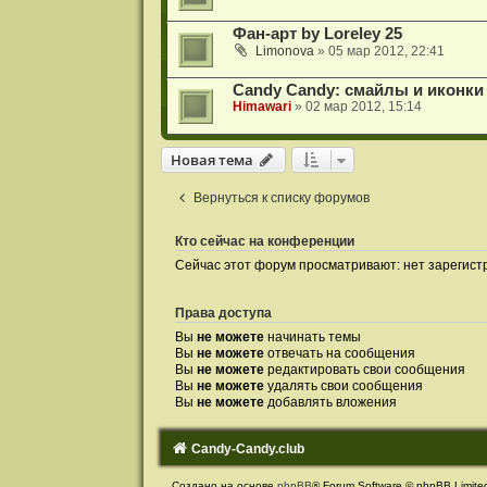
Фан-арт by Loreley 25
Limonova
» 05 мар 2012, 22:41
Candy Candy: смайлы и иконки
Himawari
» 02 мар 2012, 15:14
Новая тема
Вернуться к списку форумов
Кто сейчас на конференции
Сейчас этот форум просматривают: нет зарегист
Права доступа
Вы
не можете
начинать темы
Вы
не можете
отвечать на сообщения
Вы
не можете
редактировать свои сообщения
Вы
не можете
удалять свои сообщения
Вы
не можете
добавлять вложения
Candy-Candy.club
Создано на основе
phpBB
® Forum Software © phpBB Limite