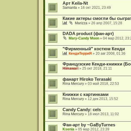
Арт Keila-Nt
Samanta
» 16 окт 2021, 23:49
Какие актеры смогли бы сыгра
Marizza
» 26 апр 2007, 15:28
DADA product (фан-арт)
Mary-Candy Moon
» 04 мар 2012, 23:
"Фирменный" костюм Кенди
КендиТерриЯ
» 20 авг 2008, 01:36
Французские Кенди-книжки (Бо
Himawari
» 25 окт 2018, 21:11
фанарт Hiroko Terasaki
Rina Mercury
» 03 май 2018, 22:53
Книжки с картинками
Rina Mercury
» 12 дек 2013, 15:52
Candy Candy: cels
Rina Mercury
» 18 июл 2013, 11:02
Фан-арт by ~GaByTurnes
Ksenia
» 05 мар 2012, 23:39