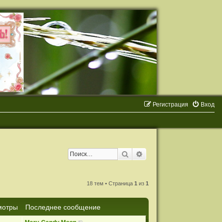
Регистрация
Вход
Поиск
Расширенный поиск
18 тем • Страница
1
из
1
мотры
Последнее сообщение