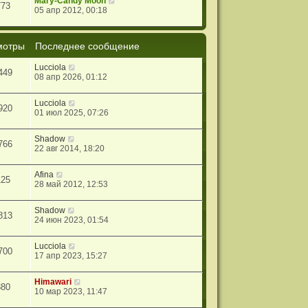
Mary-Candy Moon
773
05 апр 2012, 00:18
мотры
Последнее сообщение
Lucciola
449
08 апр 2026, 01:12
Lucciola
920
01 июл 2025, 07:26
Shadow
766
22 авг 2014, 18:20
Afina
125
28 май 2012, 12:53
Shadow
813
24 июн 2023, 01:54
Lucciola
700
17 апр 2023, 15:27
Himawari
880
10 мар 2023, 11:47