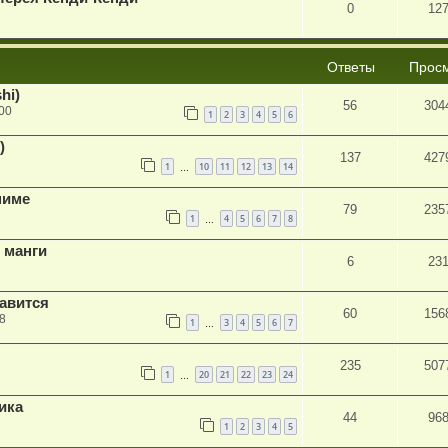
0
12
Ответы
Прос
hi)
56
304
00
1
2
3
4
5
6
)
137
427
1
10
11
12
13
14
…
ниме
79
235
1
4
5
6
7
8
…
 манги
6
23
равится
60
156
8
1
3
4
5
6
7
…
235
507
1
20
21
22
23
24
…
ика
44
96
1
2
3
4
5