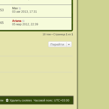
Max
253
03 авг 2013, 17:31
Ariana
465
05 мар 2012, 22:39
18 тем • Страница
1
из
1
Перейти
ели
Удалить cookies
Часовой пояс:
UTC+03:00