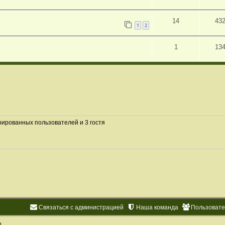
14
43
1
2
1
13
рированных пользователей и 3 гостя
Связаться с администрацией
Наша команда
Пользоват
d