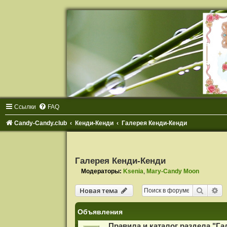
Ссылки
FAQ
Candy-Candy.club
Кенди-Кенди
Галерея Кенди-Кенди
Галерея Кенди-Кенди
Модераторы:
Ksenia
,
Mary-Candy Moon
Поиск
Ра
Новая тема
Объявления
Правила и каталог раздела "Га