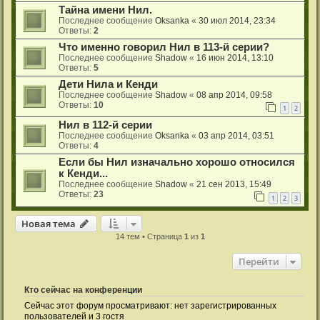
Тайна имени Нил.
Последнее сообщение
Oksanka
«
30 июл 2014, 23:34
Ответы:
2
Что именно говорил Нил в 113-й серии?
Последнее сообщение
Shadow
«
16 июн 2014, 13:10
Ответы:
5
Дети Нила и Кенди
Последнее сообщение
Shadow
«
08 апр 2014, 09:58
Ответы:
10
1
2
Нил в 112-й серии
Последнее сообщение
Oksanka
«
03 апр 2014, 03:51
Ответы:
4
Если бы Нил изначально хорошо относился
к Кенди...
Последнее сообщение
Shadow
«
21 сен 2013, 15:49
Ответы:
23
1
2
3
Новая тема
14 тем • Страница
1
из
1
Перейти
Кто сейчас на конференции
Сейчас этот форум просматривают: нет зарегистрированных
пользователей и 3 гостя