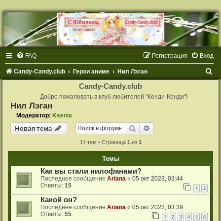
FAQ
Регистрация
Вход
П
Candy-Candy.club
Герои аниме
Нил Лэган
о
Candy-Candy.club
и
Добро пожаловать в клуб любителей "Кенди-Кенди"!
Нил Лэган
с
Модератор:
Ksenia
к
Поиск
Расширенный поиск
Новая тема
14 тем • Страница
1
из
1
Темы
Как вы стали нилофанами?
Последнее сообщение
Ariana
«
05 окт 2023, 03:44
Ответы:
15
1
2
Какой он?
Последнее сообщение
Ariana
«
05 окт 2023, 03:39
Ответы:
55
1
2
3
4
5
6