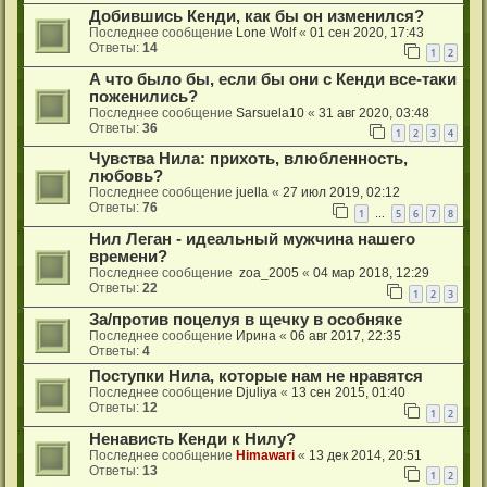
Добившись Кенди, как бы он изменился?
Последнее сообщение
Lone Wolf
«
01 сен 2020, 17:43
Ответы:
14
1
2
А что было бы, если бы они с Кенди все-таки
поженились?
Последнее сообщение
Sarsuela10
«
31 авг 2020, 03:48
Ответы:
36
1
2
3
4
Чувства Нила: прихоть, влюбленность,
любовь?
Последнее сообщение
juella
«
27 июл 2019, 02:12
Ответы:
76
1
5
6
7
8
…
Нил Леган - идеальный мужчина нашего
времени?
Последнее сообщение
zoa_2005
«
04 мар 2018, 12:29
Ответы:
22
1
2
3
За/против поцелуя в щечку в особняке
Последнее сообщение
Ирина
«
06 авг 2017, 22:35
Ответы:
4
Поступки Нила, которые нам не нравятся
Последнее сообщение
Djuliya
«
13 сен 2015, 01:40
Ответы:
12
1
2
Ненависть Кенди к Нилу?
Последнее сообщение
Himawari
«
13 дек 2014, 20:51
Ответы:
13
1
2