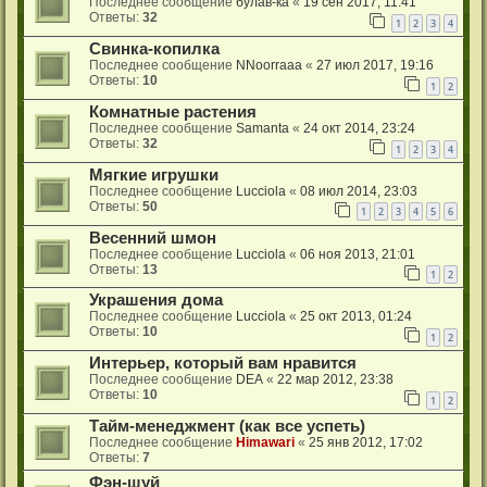
Последнее сообщение
булав-ка
«
19 сен 2017, 11:41
Ответы:
32
1
2
3
4
Свинка-копилка
Последнее сообщение
NNoorraaa
«
27 июл 2017, 19:16
Ответы:
10
1
2
Комнатные растения
Последнее сообщение
Samanta
«
24 окт 2014, 23:24
Ответы:
32
1
2
3
4
Мягкие игрушки
Последнее сообщение
Lucciola
«
08 июл 2014, 23:03
Ответы:
50
1
2
3
4
5
6
Весенний шмон
Последнее сообщение
Lucciola
«
06 ноя 2013, 21:01
Ответы:
13
1
2
Украшения дома
Последнее сообщение
Lucciola
«
25 окт 2013, 01:24
Ответы:
10
1
2
Интерьер, который вам нравится
Последнее сообщение
DEA
«
22 мар 2012, 23:38
Ответы:
10
1
2
Тайм-менеджмент (как все успеть)
Последнее сообщение
Himawari
«
25 янв 2012, 17:02
Ответы:
7
Фэн-шуй