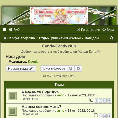
FAQ
Регистрация
Вход
П
Candy-Candy.club
Отдых, увлечения и хобби
Наш дом
о
Candy-Candy.club
и
Добро пожаловать в клуб любителей "Кенди-Кенди"!
Наш дом
с
Модератор:
Ksenia
к
Поиск
Расширенный поиск
Новая тема
19 тем • Страница
1
из
1
Темы
Бардак vs порядок
Последнее сообщение
ar-to
«
19 ноя 2023, 19:34
Ответы:
35
1
2
3
4
На чем сэкономить?
Последнее сообщение
ar-to
«
18 окт 2022, 20:18
Ответы:
28
1
2
3