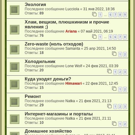
Экология
Последнее сообщение
Lucciola
«
31 янв 2022, 18:36
Ответы:
89
1
6
7
8
9
…
Хлам, вещизм, плюшкинизм и прочие
явления ;)
Последнее сообщение
Ariana
«
07 май 2021, 06:19
Ответы:
76
1
5
6
7
8
…
Zero-waste (ноль отходов)
Последнее сообщение
Samanta
«
25 апр 2021, 14:50
Ответы:
18
1
2
Холодильник
Последнее сообщение
Lone Wolf
«
24 фев 2021, 03:39
Ответы:
20
1
2
3
Куда уходят деньги?
Последнее сообщение
Himawari
«
22 фев 2021, 12:45
Ответы:
15
1
2
Ремонт
Последнее сообщение
Natka
«
21 фев 2021, 21:13
Ответы:
29
1
2
3
Интернет-магазины и порталы
Последнее сообщение
Natka
«
21 фев 2021, 21:11
Ответы:
10
1
2
Домашнее хозяйство