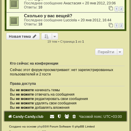
Последнее сообщение
Анастасия
«
20 янв 2012, 23:06
Ответы:
10
1
2
Сколько у вас вещей?
Последнее сообщение
Lucciola
«
20 янв 2012, 16:44
Ответы:
18
1
2
Новая тема
19 тем • Страница
1
из
1
Перейти
Кто сейчас на конференции
Сейчас этот форум просматривают: нет зарегистрированных
пользователей и 2 гостя
Права доступа
Вы
не можете
начинать темы
Вы
не можете
отвечать на сообщения
Вы
не можете
редактировать свои сообщения
Вы
не можете
удалять свои сообщения
Вы
не можете
добавлять вложения
Candy-Candy.club
Часовой пояс:
UTC+03:00
Создано на основе
phpBB
® Forum Software © phpBB Limited