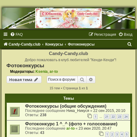
FAQ
Регистрация
Вход
П
Candy-Candy.club
Конкурсы
Фотоконкурсы
о
Candy-Candy.club
и
Добро пожаловать в клуб любителей "Кенди-Кенди"!
Фотоконкурсы
с
Модераторы:
Ksenia
,
ar-to
к
Поиск
Расширенный поиск
Новая тема
15 тем • Страница
1
из
1
Темы
Фотоконкурсы (общие обсуждения)
Последнее сообщение
Ника_Никуся
«
22 сен 2015, 20:10
Ответы:
238
1
21
22
23
24
…
Фотоконкурс 1 ^_^ (фото + голосование)
Последнее сообщение
ar-to
«
23 июн 2020, 20:47
Ответы:
43
1
2
3
4
5