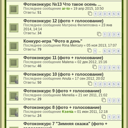
Фотоконкурс №13 Что такое осень ...
Последнее сообщение
ar-to
«
19 апр 2015, 10:50
Ответы:
51
1
2
3
4
5
6
Фотоконкурс 12 (фото + голосование)
Последнее сообщение
Матрена Филипповна
«
23 янв
2014, 14:14
Ответы:
34
1
2
3
4
Конкурс-игра "Фото в день"
Последнее сообщение
Rina Mercury
«
05 ноя 2013, 17:07
Ответы:
79
1
5
6
7
8
…
Фотоконкурс 11 (фото + голосование)
Последнее сообщение
Malena
«
02 дек 2012, 15:16
Ответы:
46
1
2
3
4
5
Фотоконкурс 10 (фото + голосование)
Последнее сообщение
Anuta
«
17 сен 2012, 20:02
Ответы:
50
1
2
3
4
5
6
Фотоконкурс 9 (фото + голосование)
Последнее сообщение
Menelia
«
21 окт 2011, 21:02
Ответы:
29
1
2
3
Фотоконкурс 8 (фото + голосование)
Последнее сообщение
Ksenia
«
01 июн 2011, 12:18
Ответы:
24
1
2
3
Фотоконкурс 7 "Зимняя сказка" (фото +