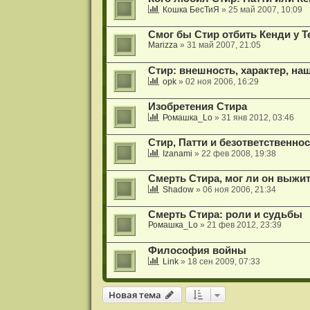
Кошка БесТиЯ
» 25 май 2007, 10:09
Смог бы Стир отбить Кенди у Т
Marizza
» 31 май 2007, 21:05
Стир: внешность, характер, на
opk
» 02 ноя 2006, 16:29
Изобретения Стира
Ромашка_Lo
» 31 янв 2012, 03:46
Стир, Патти и безответственно
Izanami
» 22 фев 2008, 19:38
Смерть Стира, мог ли он выжи
Shadow
» 06 ноя 2006, 21:34
Смерть Стира: роли и судьбы
Ромашка_Lo
» 21 фев 2012, 23:39
Философия войны
Link
» 18 сен 2009, 07:33
Новая тема