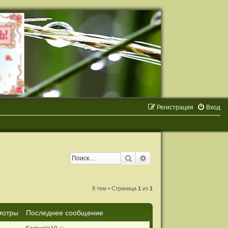
Регистрация
Вход
Поиск
Расширенный поиск
8 тем • Страница
1
из
1
мотры
Последнее сообщение