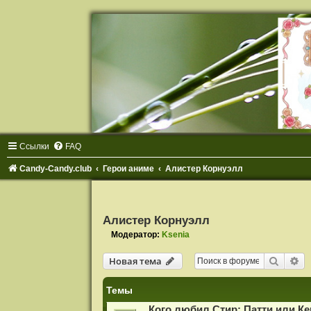
Ссылки
FAQ
Candy-Candy.club
Герои аниме
Алистер Корнуэлл
Алистер Корнуэлл
Модератор:
Ksenia
Поиск
Ра
Новая тема
Темы
Кого любил Стир: Патти или К