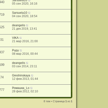
Sarsuela10
440
05 сен 2020, 16:16
Sarsuela10
719
04 сен 2020, 18:54
deangelis
525
21 дек 2019, 13:41
VIKA
931
21 мар 2016, 21:00
Pupy
437
08 мар 2016, 00:44
deangelis
199
03 сен 2014, 23:11
Greshinskaya
174
12 фев 2013, 01:44
Ромашка_Lo
777
28 фев 2012, 02:10
8 тем • Страница
1
из
1