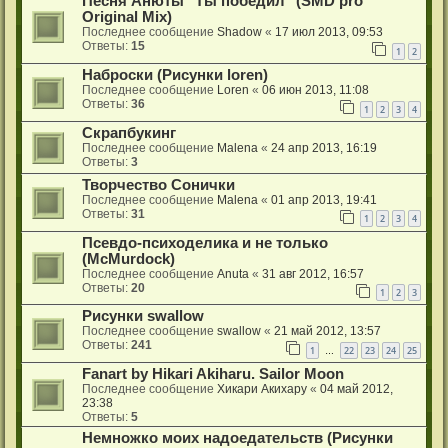
Песня Анюты "Ты победил" (SMD pro
Original Mix)
Последнее сообщение
Shadow
«
17 июл 2013, 09:53
Ответы:
15
1
2
Наброски (Рисунки loren)
Последнее сообщение
Loren
«
06 июн 2013, 11:08
Ответы:
36
1
2
3
4
Скрапбукинг
Последнее сообщение
Malena
«
24 апр 2013, 16:19
Ответы:
3
Творчество Сонички
Последнее сообщение
Malena
«
01 апр 2013, 19:41
Ответы:
31
1
2
3
4
Псевдо-психоделика и не только
(McMurdock)
Последнее сообщение
Anuta
«
31 авг 2012, 16:57
Ответы:
20
1
2
3
Рисунки swallow
Последнее сообщение
swallow
«
21 май 2012, 13:57
Ответы:
241
1
22
23
24
25
…
Fanart by Hikari Akiharu. Sailor Moon
Последнее сообщение
Хикари Акихару
«
04 май 2012,
23:38
Ответы:
5
Немножко моих надоедательств (Рисунки