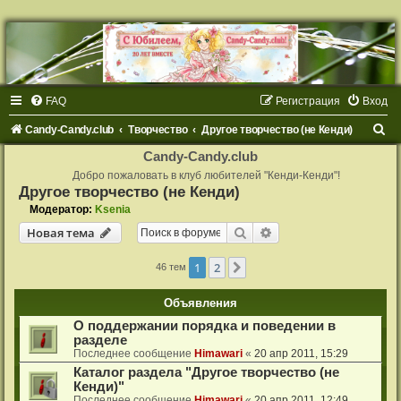
FAQ
Регистрация
Вход
П
Candy-Candy.club
Творчество
Другое творчество (не Кенди)
о
Candy-Candy.club
и
Добро пожаловать в клуб любителей "Кенди-Кенди"!
Другое творчество (не Кенди)
с
Модератор:
Ksenia
к
Поиск
Расширенный поиск
Новая тема
1
2
След.
46 тем
Объявления
О поддержании порядка и поведении в
разделе
Последнее сообщение
Himawari
«
20 апр 2011, 15:29
Каталог раздела "Другое творчество (не
Кенди)"
Последнее сообщение
Himawari
«
20 апр 2011, 12:49