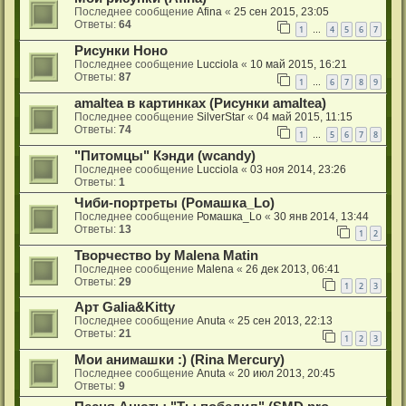
Последнее сообщение
Afina
«
25 сен 2015, 23:05
Ответы:
64
1
4
5
6
7
…
Рисунки Ноно
Последнее сообщение
Lucciola
«
10 май 2015, 16:21
Ответы:
87
1
6
7
8
9
…
amaltea в картинках (Рисунки amaltea)
Последнее сообщение
SilverStar
«
04 май 2015, 11:15
Ответы:
74
1
5
6
7
8
…
"Питомцы" Кэнди (wcandy)
Последнее сообщение
Lucciola
«
03 ноя 2014, 23:26
Ответы:
1
Чиби-портреты (Ромашка_Lo)
Последнее сообщение
Ромашка_Lo
«
30 янв 2014, 13:44
Ответы:
13
1
2
Творчество by Malena Matin
Последнее сообщение
Malena
«
26 дек 2013, 06:41
Ответы:
29
1
2
3
Арт Galia&Kitty
Последнее сообщение
Anuta
«
25 сен 2013, 22:13
Ответы:
21
1
2
3
Мои анимашки :) (Rina Mercury)
Последнее сообщение
Anuta
«
20 июл 2013, 20:45
Ответы:
9