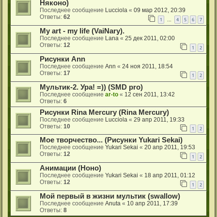
Няконо)
Последнее сообщение
Lucciola
«
09 мар 2012, 20:39
Ответы:
62
1
4
5
6
7
…
My art - my life (VaiNary).
Последнее сообщение
Lana
«
25 дек 2011, 02:00
Ответы:
12
1
2
Рисунки Ann
Последнее сообщение
Аnn
«
24 ноя 2011, 18:54
Ответы:
17
1
2
Мультик-2. Ура! =)) (SMD pro)
Последнее сообщение
ar-to
«
12 сен 2011, 13:42
Ответы:
6
Рисунки Rina Mercury (Rina Mercury)
Последнее сообщение
Lucciola
«
29 апр 2011, 19:33
Ответы:
10
1
2
Мое творчество... (Рисунки Yukari Sekai)
Последнее сообщение
Yukari Sekai
«
20 апр 2011, 19:53
Ответы:
12
1
2
Анимации (Ноно)
Последнее сообщение
Yukari Sekai
«
18 апр 2011, 01:12
Ответы:
12
1
2
Mой первый в жизни мультик (swallow)
Последнее сообщение
Anuta
«
10 апр 2011, 17:39
Ответы:
8