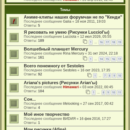
Темы
Аниме-клипы наших форумчан не по "Кенди"
Последнее сообщение
Galia
«
18 ноя 2011, 19:03
Ответы:
5
Я рисовать не умею (Рисунки Lucciol'ы)
Последнее сообщение
Lucciola
«
12 июл 2026, 05:55
Ответы:
189
1
16
17
18
19
…
Волшебный планшет Mercury
Последнее сообщение
Rina Mercury
«
31 окт 2024, 22:18
Ответы:
161
1
14
15
16
17
…
Всего понемногу от Sestoles
Последнее сообщение
Sestoles
«
16 окт 2023, 17:35
Ответы:
92
1
7
8
9
10
…
Ariana's pictures (Рисунки Arian'ы)
Последнее сообщение
Himawari
«
03 ноя 2022, 00:45
Ответы:
104
1
8
9
10
11
…
Сон...
Последнее сообщение
lifelooking
«
27 сен 2017, 00:42
Ответы:
4
Моё иное творчество
Последнее сообщение
ВИDИЯ
«
16 фев 2016, 17:27
Ответы:
1
Мои рисунки (Afina)