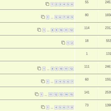
55
245
1
2
3
4
5
6
80
165
1
5
6
7
8
9
…
114
231
1
8
9
10
11
12
…
18
55
1
2
1
13
111
246
1
8
9
10
11
12
…
60
155
1
3
4
5
6
7
…
141
253
1
11
12
13
14
15
…
73
139
1
4
5
6
7
8
…