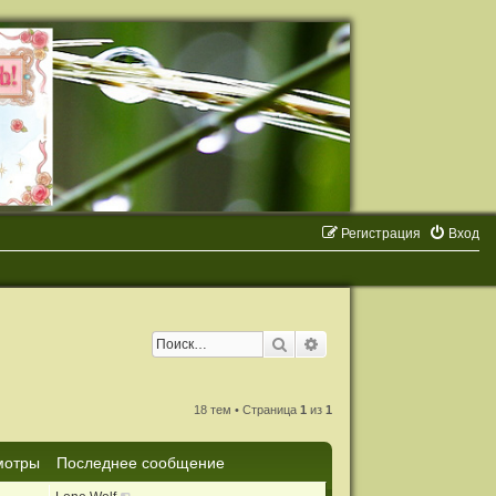
Регистрация
Вход
Поиск
Расширенный поиск
18 тем • Страница
1
из
1
мотры
Последнее сообщение