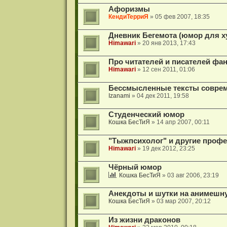
Афоризмы
КендиТерриЯ
» 05 фев 2007, 18:35
Дневник Бегемота (юмор для 
Himawari
» 20 янв 2013, 17:43
Про читателей и писателей фа
Himawari
» 12 сен 2011, 01:06
Бессмысленные тексты совре
Izanami
» 04 дек 2011, 19:58
Студенческий юмор
Кошка БесТиЯ
» 14 апр 2007, 00:11
"Тыжпсихолог" и другие проф
Himawari
» 19 дек 2012, 23:25
Чёрный юмор
Кошка БесТиЯ
» 03 авг 2006, 23:19
Анекдоты и шутки на анимешн
Кошка БесТиЯ
» 03 мар 2007, 20:12
Из жизни драконов