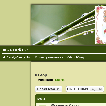
Ссылки
FAQ
Candy-Candy.club
Отдых, увлечения и хобби
Юмор
Юмор
Модератор:
Ksenia
Поиск
Ра
Новая тема
Темы
Юморные Стихи