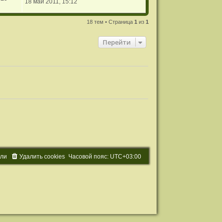
18 май 2011, 15:12
18 тем • Страница
1
из
1
Перейти
ели
Удалить cookies
Часовой пояс:
UTC+03:00