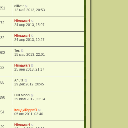
olliver
251
12 май 2013, 20:53
Himawari
172
24 апр 2013, 15:07
Himawari
032
24 апр 2013, 10:27
Tes
603
15 мар 2013, 22:01
Himawari
332
25 янв 2013, 21:17
Anuta
288
29 дек 2012, 20:45
Full Moon
198
29 июл 2012, 22:14
КендиТерриЯ
154
05 авг 2011, 03:40
Himawari
929