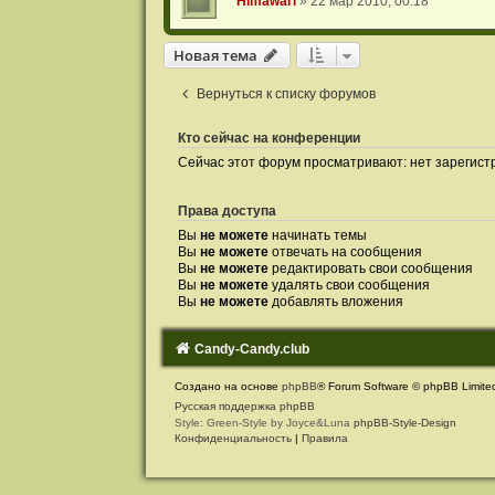
Himawari
» 22 мар 2010, 00:18
Новая тема
Вернуться к списку форумов
Кто сейчас на конференции
Сейчас этот форум просматривают: нет зарегист
Права доступа
Вы
не можете
начинать темы
Вы
не можете
отвечать на сообщения
Вы
не можете
редактировать свои сообщения
Вы
не можете
удалять свои сообщения
Вы
не можете
добавлять вложения
Candy-Candy.club
Создано на основе
phpBB
® Forum Software © phpBB Limite
Русская поддержка phpBB
Style: Green-Style by Joyce&Luna
phpBB-Style-Design
Конфиденциальность
|
Правила