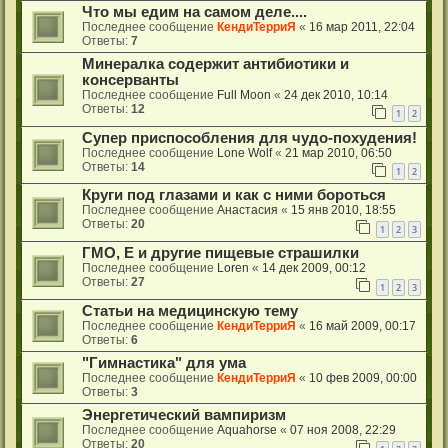
Что мы едим на самом деле....
Последнее сообщение
КендиТерриЯ
«
16 мар 2011, 22:04
Ответы:
7
Минералка содержит антибиотики и
консерванты
Последнее сообщение
Full Moon
«
24 дек 2010, 10:14
Ответы:
12
1
2
Супер приспособления для чудо-похудения!
Последнее сообщение
Lone Wolf
«
21 мар 2010, 06:50
Ответы:
14
1
2
Круги под глазами и как с ними бороться
Последнее сообщение
Анастасия
«
15 янв 2010, 18:55
Ответы:
20
1
2
3
ГМО, Е и другие пищевые страшилки
Последнее сообщение
Loren
«
14 дек 2009, 00:12
Ответы:
27
1
2
3
Статьи на медицинскую тему
Последнее сообщение
КендиТерриЯ
«
16 май 2009, 00:17
Ответы:
6
"Гимнастика" для ума
Последнее сообщение
КендиТерриЯ
«
10 фев 2009, 00:00
Ответы:
3
Энергетический вампиризм
Последнее сообщение
Aquahorse
«
07 ноя 2008, 22:29
Ответы:
20