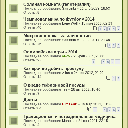
Соляная комната (галотерапия)
Последнее сообщение
Samanta
«
21 апр 2023, 19:53
Ответы:
5
Чемпионат мира по футболу 2014
Последнее сообщение
Lone Wolf
«
15 июл 2018, 02:29
Ответы:
40
1
2
3
4
5
Микроволновка - за или против
Последнее сообщение
Samanta
«
13 ноя 2017, 21:48
Ответы:
26
1
2
3
Олимпийские игры - 2014
Последнее сообщение
ar-to
«
23 фев 2014, 23:00
Ответы:
93
1
7
8
9
10
…
Как срочно добить простуду
Последнее сообщение
Afina
«
04 сен 2012, 21:03
Ответы:
14
1
2
О вреде тефлоновой посуды
Последнее сообщение
Tes
«
28 авг 2012, 18:46
Ответы:
7
Диеты
Последнее сообщение
Himawari
«
19 мар 2012, 13:08
Ответы:
64
1
4
5
6
7
…
Традиционная и нетрадиционная медицина
Последнее сообщение
Menelia
«
21 сен 2011, 22:15
Ответы:
4