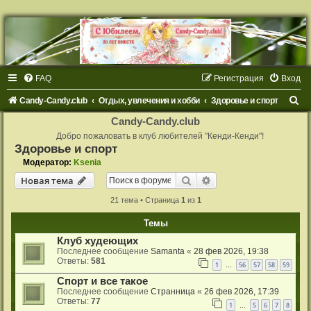
FAQ
Регистрация
Вход
П
Candy-Candy.club
Отдых, увлечения и хобби
Здоровье и спорт
о
Candy-Candy.club
и
Добро пожаловать в клуб любителей "Кенди-Кенди"!
Здоровье и спорт
с
Модератор:
Ksenia
к
Поиск
Расширенный поиск
Новая тема
21 тема • Страница
1
из
1
Темы
Клуб худеющих
Последнее сообщение
Samanta
«
28 фев 2026, 19:38
Ответы:
581
1
56
57
58
59
…
Спорт и все такое
Последнее сообщение
Странница
«
26 фев 2026, 17:39
Ответы:
77
1
5
6
7
8
…