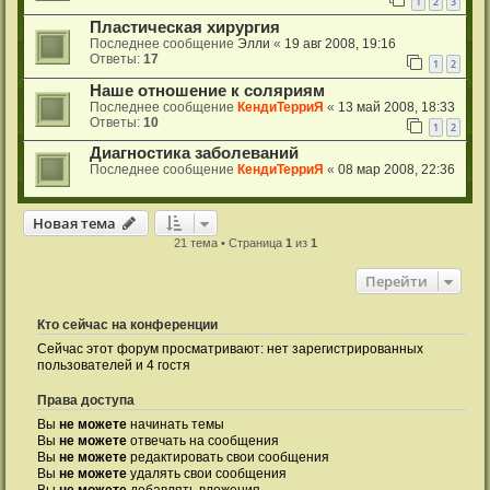
1
2
3
Пластическая хирургия
Последнее сообщение
Элли
«
19 авг 2008, 19:16
Ответы:
17
1
2
Наше отношение к соляриям
Последнее сообщение
КендиТерриЯ
«
13 май 2008, 18:33
Ответы:
10
1
2
Диагностика заболеваний
Последнее сообщение
КендиТерриЯ
«
08 мар 2008, 22:36
Новая тема
21 тема • Страница
1
из
1
Перейти
Кто сейчас на конференции
Сейчас этот форум просматривают: нет зарегистрированных
пользователей и 4 гостя
Права доступа
Вы
не можете
начинать темы
Вы
не можете
отвечать на сообщения
Вы
не можете
редактировать свои сообщения
Вы
не можете
удалять свои сообщения