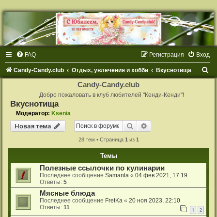
FAQ
Регистрация
Вход
П
Candy-Candy.club
Отдых, увлечения и хобби
Вкуснотища
о
Candy-Candy.club
и
Добро пожаловать в клуб любителей "Кенди-Кенди"!
Вкуснотища
с
Модератор:
Ksenia
к
Поиск
Расширенный поиск
Новая тема
28 тем • Страница
1
из
1
Темы
Полезные ссылочки по кулинарии
Последнее сообщение
Samanta
«
04 фев 2021, 17:19
Ответы:
5
Мясные блюда
Последнее сообщение
FretKa
«
20 ноя 2023, 22:10
Ответы:
11
1
2