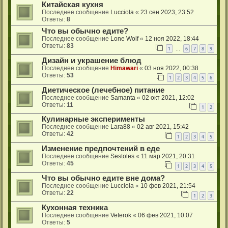
Китайская кухня
Последнее сообщение
Lucciola
«
23 сен 2023, 23:52
Ответы:
8
Что вы обычно едите?
Последнее сообщение
Lone Wolf
«
12 ноя 2022, 18:44
Ответы:
83
1
6
7
8
9
…
Дизайн и украшение блюд
Последнее сообщение
Himawari
«
03 ноя 2022, 00:38
Ответы:
53
1
2
3
4
5
6
Диетическое (лечебное) питание
Последнее сообщение
Samanta
«
02 окт 2021, 12:02
Ответы:
11
1
2
Кулинарные эксперименты
Последнее сообщение
Lara88
«
02 авг 2021, 15:42
Ответы:
42
1
2
3
4
5
Изменение предпочтений в еде
Последнее сообщение
Sestoles
«
11 мар 2021, 20:31
Ответы:
45
1
2
3
4
5
Что вы обычно едите вне дома?
Последнее сообщение
Lucciola
«
10 фев 2021, 21:54
Ответы:
22
1
2
3
Кухонная техника
Последнее сообщение
Veterok
«
06 фев 2021, 10:07
Ответы:
5