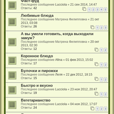
Фаст-фуд
Последнее сообщение
Lucciola
«
21 сен 2014, 14:47
Ответы:
42
1
2
3
4
5
Любимые блюда
Последнее сообщение
Матрена Филипповна
«
21 окт
2013, 03:08
Ответы:
26
1
2
3
А вы умели готовить, когда выходили
замуж?
Последнее сообщение
Матрена Филипповна
«
20 окт
2013, 02:30
Ответы:
12
1
2
Коронное блюдо
Последнее сообщение
Afina
«
01 фев 2013, 15:02
Ответы:
17
1
2
Булочки и пирожки
Последнее сообщение
Леля
«
22 дек 2012, 18:15
Ответы:
15
1
2
Быстро и вкусно
Последнее сообщение
Lucciola
«
23 ноя 2012, 20:47
Ответы:
19
1
2
Вегетарианство
Последнее сообщение
Lucciola
«
04 ноя 2012, 17:07
Ответы:
24
1
2
3