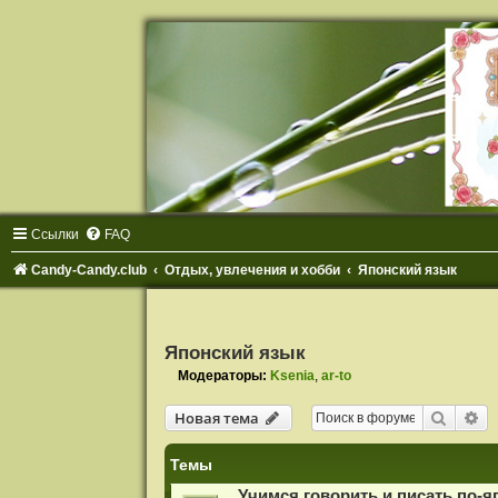
Ссылки
FAQ
Candy-Candy.club
Отдых, увлечения и хобби
Японский язык
Японский язык
Модераторы:
Ksenia
,
ar-to
Поиск
Ра
Новая тема
Темы
Учимся говорить и писать по-я