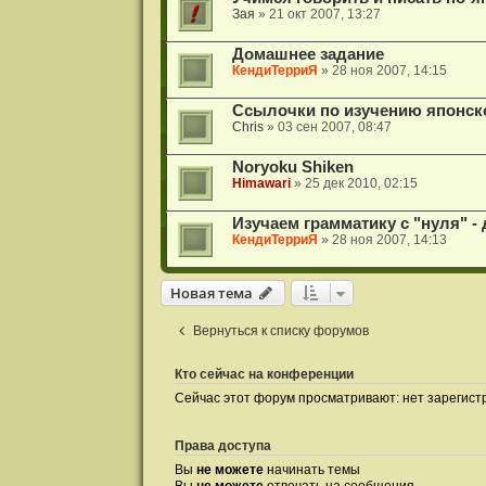
Зая
» 21 окт 2007, 13:27
Домашнее задание
КендиТерриЯ
» 28 ноя 2007, 14:15
Ссылочки по изучению японск
Chris
» 03 сен 2007, 08:47
Noryoku Shiken
Himawari
» 25 дек 2010, 02:15
Изучаем грамматику с "нуля" -
КендиТерриЯ
» 28 ноя 2007, 14:13
Новая тема
Вернуться к списку форумов
Кто сейчас на конференции
Сейчас этот форум просматривают: нет зарегист
Права доступа
Вы
не можете
начинать темы
Вы
не можете
отвечать на сообщения