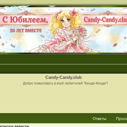
Candy-Candy.club
Добро пожаловать в клуб любителей "Кенди-Кенди"!
сширенный поиск
Ответы
Прос
понски вместе