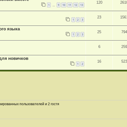
120
261
1
9
10
11
12
13
…
23
156
1
2
3
ого языка
25
79
1
2
3
6
25
 для новичков
16
52
1
2
рированных пользователей и 2 гостя