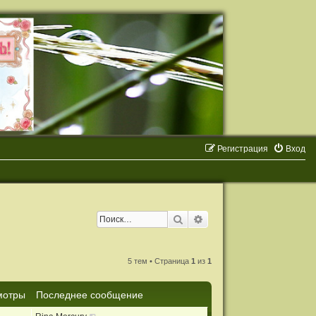
Регистрация
Вход
Поиск
Расширенный поиск
5 тем • Страница
1
из
1
мотры
Последнее сообщение