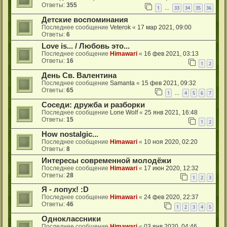
Ответы:
355
1
33
34
35
36
…
Детские воспоминания
Последнее сообщение
Veterok
«
17 мар 2021, 09:00
Ответы:
6
Love is... / Любовь это...
Последнее сообщение
Himawari
«
16 фев 2021, 03:13
Ответы:
16
1
2
День Св. Валентина
Последнее сообщение
Samanta
«
15 фев 2021, 09:32
Ответы:
65
1
4
5
6
7
…
Соседи: дружба и разборки
Последнее сообщение
Lone Wolf
«
25 янв 2021, 16:48
Ответы:
15
1
2
How nostalgic...
Последнее сообщение
Himawari
«
10 ноя 2020, 02:20
Ответы:
8
Интересы современной молодёжи
Последнее сообщение
Himawari
«
17 июн 2020, 12:32
Ответы:
28
1
2
3
Я - лопух! :D
Последнее сообщение
Himawari
«
24 фев 2020, 22:37
Ответы:
46
1
2
3
4
5
Одноклассники
Последнее сообщение
Himawari
«
03 янв 2020, 04:46