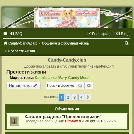
FAQ
Регистрация
Вход
П
Candy-Candy.club
Общение и форумная жизнь
о
Прелести жизни
и
Candy-Candy.club
с
Добро пожаловать в клуб любителей "Кенди-Кенди"!
Прелести жизни
к
Модераторы:
Ksenia
,
ar-to
,
Mary-Candy Moon
Поиск
Расширенный поиск
Новая тема
1
2
3
4
След.
103 темы
Объявления
Каталог раздела "Прелести жизни"
Последнее сообщение
Himawari
«
20 окт 2010, 22:25