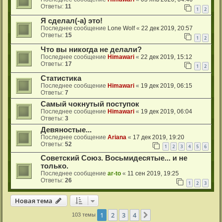
Ответы:
11
1
2
Я сделал(-а) это!
Последнее сообщение
Lone Wolf
«
22 дек 2019, 20:57
Ответы:
15
1
2
Что вы никогда не делали?
Последнее сообщение
Himawari
«
22 дек 2019, 15:12
Ответы:
17
1
2
Статистика
Последнее сообщение
Himawari
«
19 дек 2019, 06:15
Ответы:
7
Самый чокнутый поступок
Последнее сообщение
Himawari
«
19 дек 2019, 06:04
Ответы:
3
Девяностые...
Последнее сообщение
Ariana
«
17 дек 2019, 19:20
Ответы:
52
1
2
3
4
5
6
Советский Союз. Восьмидесятые... и не
только.
Последнее сообщение
ar-to
«
11 сен 2019, 19:25
Ответы:
26
1
2
3
Новая тема
1
2
3
4
След.
103 темы