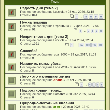
Темы
Радость дня [тема 2]
Последнее сообщение
Lucciola
«
03 мар 2026, 23:15
Ответы:
844
1
82
83
84
85
…
Нужна помощь!
Последнее сообщение
Странница
«
17 фев 2026, 17:56
Ответы:
92
1
7
8
9
10
…
Неприятность дня [тема 2]
Последнее сообщение
Lucciola
«
07 окт 2024, 22:04
Ответы:
1091
1
107
108
109
110
…
Спасибо!
Последнее сообщение
zoa_2005
«
29 дек 2017, 21:53
Ответы:
9
Извините, пожалуйста!
Последнее сообщение
Lone Wolf
«
30 июл 2014, 09:49
Ответы:
5
Лето - это маленькая жизнь
Последнее сообщение
Ariana
«
06 авг 2025, 06:20
Ответы:
82
1
6
7
8
9
…
Подростковый период
Последнее сообщение
Samanta
«
20 июл 2025, 14:44
Ответы:
6
Природно-погодные явления
Последнее сообщение
ar-to
«
29 июн 2025, 13:42