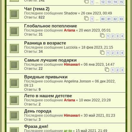
Ответы:
142
1
12
13
14
15
…
Чат (тема 2)
Последнее сообщение
Shadow
«
26 сен 2023, 00:49
Ответы:
822
1
80
81
82
83
…
Глобальное потепление
Последнее сообщение
Ariana
«
20 июл 2023, 05:01
Ответы:
31
1
2
3
4
Разница в возрасте
Последнее сообщение
Lucciola
«
18 фев 2023, 21:15
Ответы:
34
1
2
3
4
Самые лучшие подарки
Последнее сообщение
Himawari
«
06 янв 2023, 14:47
Ответы:
22
1
2
3
Вредные привычки
Последнее сообщение
Angelina Jonson
«
06 дек 2022,
09:13
Ответы:
9
Лето в нашем детстве
Последнее сообщение
Ariana
«
10 июн 2022, 23:28
Ответы:
2
День города
Последнее сообщение
Himawari
«
30 май 2021, 01:23
Ответы:
3
Фраза дня!
Последнее сообщение
ar-to
«
15 май 2021, 21:49