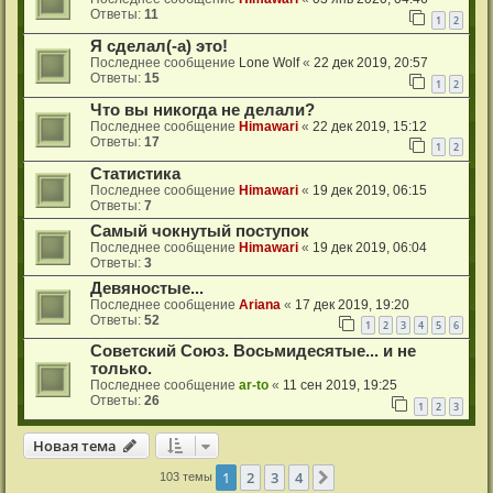
Ответы:
11
1
2
Я сделал(-а) это!
Последнее сообщение
Lone Wolf
«
22 дек 2019, 20:57
Ответы:
15
1
2
Что вы никогда не делали?
Последнее сообщение
Himawari
«
22 дек 2019, 15:12
Ответы:
17
1
2
Статистика
Последнее сообщение
Himawari
«
19 дек 2019, 06:15
Ответы:
7
Самый чокнутый поступок
Последнее сообщение
Himawari
«
19 дек 2019, 06:04
Ответы:
3
Девяностые...
Последнее сообщение
Ariana
«
17 дек 2019, 19:20
Ответы:
52
1
2
3
4
5
6
Советский Союз. Восьмидесятые... и не
только.
Последнее сообщение
ar-to
«
11 сен 2019, 19:25
Ответы:
26
1
2
3
Новая тема
1
2
3
4
След.
103 темы