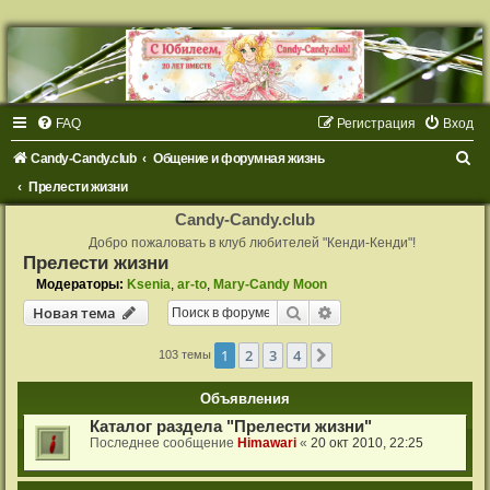
FAQ
Регистрация
Вход
П
Candy-Candy.club
Общение и форумная жизнь
о
Прелести жизни
и
Candy-Candy.club
с
Добро пожаловать в клуб любителей "Кенди-Кенди"!
Прелести жизни
к
Модераторы:
Ksenia
,
ar-to
,
Mary-Candy Moon
Поиск
Расширенный поиск
Новая тема
1
2
3
4
След.
103 темы
Объявления
Каталог раздела "Прелести жизни"
Последнее сообщение
Himawari
«
20 окт 2010, 22:25