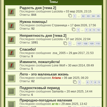
Темы
Радость дня [тема 2]
Последнее сообщение
Lucciola
«
03 мар 2026, 23:15
Ответы:
844
1
82
83
84
85
…
Нужна помощь!
Последнее сообщение
Странница
«
17 фев 2026, 17:56
Ответы:
92
1
7
8
9
10
…
Неприятность дня [тема 2]
Последнее сообщение
Lucciola
«
07 окт 2024, 22:04
Ответы:
1091
1
107
108
109
110
…
Спасибо!
Последнее сообщение
zoa_2005
«
29 дек 2017, 21:53
Ответы:
9
Извините, пожалуйста!
Последнее сообщение
Lone Wolf
«
30 июл 2014, 09:49
Ответы:
5
Лето - это маленькая жизнь
Последнее сообщение
Ariana
«
06 авг 2025, 06:20
Ответы:
82
1
6
7
8
9
…
Подростковый период
Последнее сообщение
Samanta
«
20 июл 2025, 14:44
Ответы:
6
Природно-погодные явления
Последнее сообщение
ar-to
«
29 июн 2025, 13:42