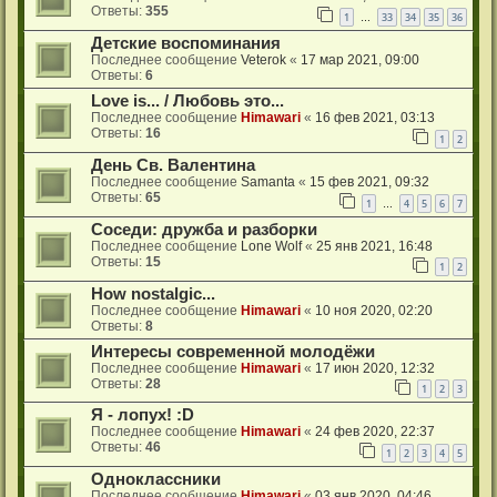
Ответы:
355
1
33
34
35
36
…
Детские воспоминания
Последнее сообщение
Veterok
«
17 мар 2021, 09:00
Ответы:
6
Love is... / Любовь это...
Последнее сообщение
Himawari
«
16 фев 2021, 03:13
Ответы:
16
1
2
День Св. Валентина
Последнее сообщение
Samanta
«
15 фев 2021, 09:32
Ответы:
65
1
4
5
6
7
…
Соседи: дружба и разборки
Последнее сообщение
Lone Wolf
«
25 янв 2021, 16:48
Ответы:
15
1
2
How nostalgic...
Последнее сообщение
Himawari
«
10 ноя 2020, 02:20
Ответы:
8
Интересы современной молодёжи
Последнее сообщение
Himawari
«
17 июн 2020, 12:32
Ответы:
28
1
2
3
Я - лопух! :D
Последнее сообщение
Himawari
«
24 фев 2020, 22:37
Ответы:
46
1
2
3
4
5
Одноклассники
Последнее сообщение
Himawari
«
03 янв 2020, 04:46