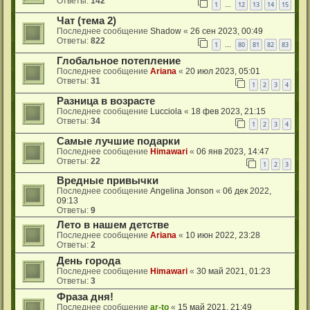
Ответы:
142
1
12
13
14
15
…
Чат (тема 2)
Последнее сообщение
Shadow
«
26 сен 2023, 00:49
Ответы:
822
1
80
81
82
83
…
Глобальное потепление
Последнее сообщение
Ariana
«
20 июл 2023, 05:01
Ответы:
31
1
2
3
4
Разница в возрасте
Последнее сообщение
Lucciola
«
18 фев 2023, 21:15
Ответы:
34
1
2
3
4
Самые лучшие подарки
Последнее сообщение
Himawari
«
06 янв 2023, 14:47
Ответы:
22
1
2
3
Вредные привычки
Последнее сообщение
Angelina Jonson
«
06 дек 2022,
09:13
Ответы:
9
Лето в нашем детстве
Последнее сообщение
Ariana
«
10 июн 2022, 23:28
Ответы:
2
День города
Последнее сообщение
Himawari
«
30 май 2021, 01:23
Ответы:
3
Фраза дня!
Последнее сообщение
ar-to
«
15 май 2021, 21:49