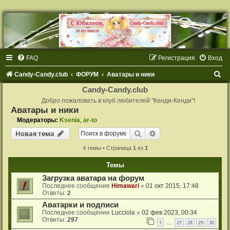
FAQ
Регистрация
Вход
П
Candy-Candy.club
ФОРУМ
Аватары и ники
о
Candy-Candy.club
и
Добро пожаловать в клуб любителей "Кенди-Кенди"!
Аватары и ники
с
Модераторы:
Ksenia
,
ar-to
к
Поиск
Расширенный поиск
Новая тема
4 темы • Страница
1
из
1
Темы
Загрузка аватара на форум
Последнее сообщение
Himawari
«
01 окт 2015, 17:48
Ответы:
2
Аватарки и подписи
Последнее сообщение
Lucciola
«
02 фев 2023, 00:34
Ответы:
297
1
27
28
29
30
…