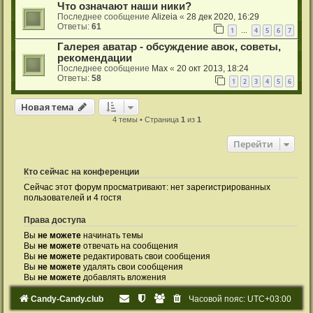
Что означают наши ники?
Последнее сообщение
Alizeia
«
28 дек 2020, 16:29
Ответы:
61
1
4
5
6
7
…
Галерея аватар - обсуждение авок, советы,
рекомендации
Последнее сообщение
Max
«
20 окт 2013, 18:24
Ответы:
58
1
2
3
4
5
6
Новая тема
4 темы • Страница
1
из
1
Перейти
Кто сейчас на конференции
Сейчас этот форум просматривают: нет зарегистрированных
пользователей и 4 гостя
Права доступа
Вы
не можете
начинать темы
Вы
не можете
отвечать на сообщения
Вы
не можете
редактировать свои сообщения
Вы
не можете
удалять свои сообщения
Вы
не можете
добавлять вложения
Candy-Candy.club
Часовой пояс:
UTC+03:00