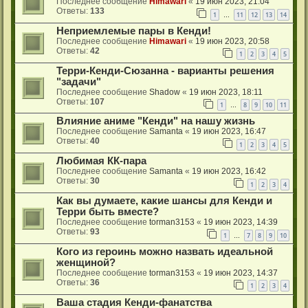
Последнее сообщение
Himawari
«
19 июн 2023, 21:04
Ответы:
133
1
11
12
13
14
…
Неприемлемые пары в Кенди!
Последнее сообщение
Himawari
«
19 июн 2023, 20:58
Ответы:
42
1
2
3
4
5
Терри-Кенди-Сюзанна - варианты решения
"задачи"
Последнее сообщение
Shadow
«
19 июн 2023, 18:11
Ответы:
107
1
8
9
10
11
…
Влияние аниме "Кенди" на нашу жизнь
Последнее сообщение
Samanta
«
19 июн 2023, 16:47
Ответы:
40
1
2
3
4
5
Любимая КК-пара
Последнее сообщение
Samanta
«
19 июн 2023, 16:42
Ответы:
30
1
2
3
4
Как вы думаете, какие шансы для Кенди и
Терри быть вместе?
Последнее сообщение
torman3153
«
19 июн 2023, 14:39
Ответы:
93
1
7
8
9
10
…
Кого из героинь можно назвать идеальной
женщиной?
Последнее сообщение
torman3153
«
19 июн 2023, 14:37
Ответы:
36
1
2
3
4
Ваша стадия Кенди-фанатства