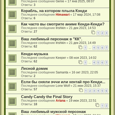
Последнее сообщение
Genie
«
17 янв 2025, 08:07
Ответы:
3
Корабль, на котором плыла Кэнди
Последнее сообщение
Himawari
«
17 мар 2024, 17:08
Ответы:
6
Как часто вы смотрите аниме Кенди-Кенди?
Последнее сообщение
Irishkin
«
21 дек 2023, 14:53
Ответы:
27
1
2
3
Ваш любимый персонаж в "КК".
Последнее сообщение
Irishkin
«
21 дек 2023, 14:49
Ответы:
62
1
4
5
6
7
…
Кенди-музыка
Последнее сообщение
Keeper
«
08 ноя 2023, 14:02
Ответы:
62
1
4
5
6
7
…
Лесной домик
Последнее сообщение
Samanta
«
16 окт 2023, 22:05
Ответы:
2
Если бы сняли эччи или хентай про Кенди...
Последнее сообщение
Lone Wolf
«
21 июн 2023, 15:37
Ответы:
57
1
2
3
4
5
6
Candy Candy the Final Story
Последнее сообщение
Ariana
«
19 июн 2023, 22:51
Ответы:
18
1
2
Ваш любимый мужской персонаж