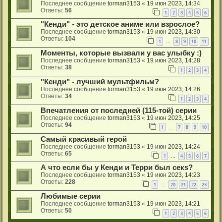
Последнее сообщение
torman3153
«
19 июн 2023, 14:34
Ответы:
56
1
2
3
4
5
6
"Кенди" - это детское аниме или взрослое?
Последнее сообщение
torman3153
«
19 июн 2023, 14:30
Ответы:
104
1
8
9
10
11
…
Моменты, которые вызвали у вас улыбку :)
Последнее сообщение
torman3153
«
19 июн 2023, 14:28
Ответы:
38
1
2
3
4
"Кенди" - лучший мультфильм?
Последнее сообщение
torman3153
«
19 июн 2023, 14:26
Ответы:
34
1
2
3
4
Впечатления от последней (115-той) серии
Последнее сообщение
torman3153
«
19 июн 2023, 14:25
Ответы:
94
1
7
8
9
10
…
Самый красивый герой
Последнее сообщение
torman3153
«
19 июн 2023, 14:24
Ответы:
65
1
4
5
6
7
…
А что если бы у Кенди и Терри был секs?
Последнее сообщение
torman3153
«
19 июн 2023, 14:23
Ответы:
228
1
20
21
22
23
…
Любимые серии
Последнее сообщение
torman3153
«
19 июн 2023, 14:21
Ответы:
50
1
2
3
4
5
6