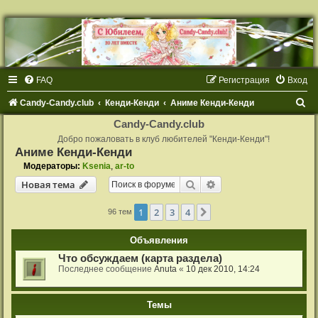
FAQ
Регистрация
Вход
П
Candy-Candy.club
Кенди-Кенди
Аниме Кенди-Кенди
о
Candy-Candy.club
и
Добро пожаловать в клуб любителей "Кенди-Кенди"!
Аниме Кенди-Кенди
с
Модераторы:
Ksenia
,
ar-to
к
Поиск
Расширенный поиск
Новая тема
1
2
3
4
След.
96 тем
Объявления
Что обсуждаем (карта раздела)
Последнее сообщение
Anuta
«
10 дек 2010, 14:24
Темы