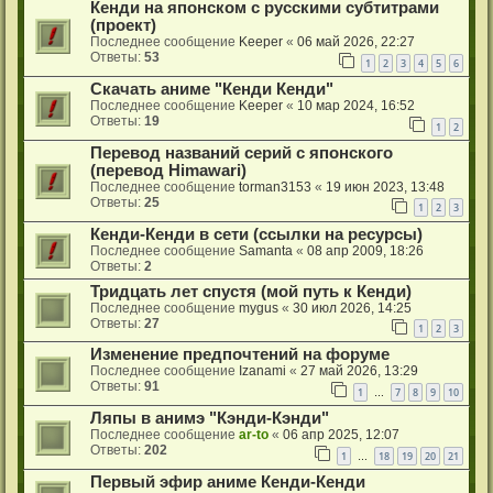
Кенди на японском с русскими субтитрами
(проект)
Последнее сообщение
Keeper
«
06 май 2026, 22:27
Ответы:
53
1
2
3
4
5
6
Скачать аниме "Кенди Кенди"
Последнее сообщение
Keeper
«
10 мар 2024, 16:52
Ответы:
19
1
2
Перевод названий серий с японского
(перевод Himawari)
Последнее сообщение
torman3153
«
19 июн 2023, 13:48
Ответы:
25
1
2
3
Кенди-Кенди в сети (ссылки на ресурсы)
Последнее сообщение
Samanta
«
08 апр 2009, 18:26
Ответы:
2
Тридцать лет спустя (мой путь к Кенди)
Последнее сообщение
mygus
«
30 июл 2026, 14:25
Ответы:
27
1
2
3
Изменение предпочтений на форуме
Последнее сообщение
Izanami
«
27 май 2026, 13:29
Ответы:
91
1
7
8
9
10
…
Ляпы в анимэ "Кэнди-Кэнди"
Последнее сообщение
ar-to
«
06 апр 2025, 12:07
Ответы:
202
1
18
19
20
21
…
Первый эфир аниме Кенди-Кенди