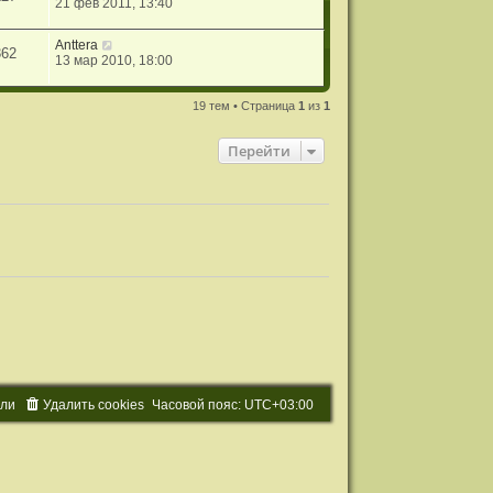
21 фев 2011, 13:40
Anttera
362
13 мар 2010, 18:00
19 тем • Страница
1
из
1
Перейти
ели
Удалить cookies
Часовой пояс:
UTC+03:00