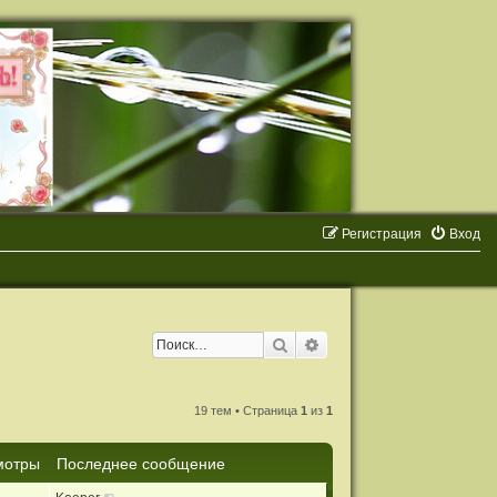
Регистрация
Вход
Поиск
Расширенный поиск
19 тем • Страница
1
из
1
мотры
Последнее сообщение