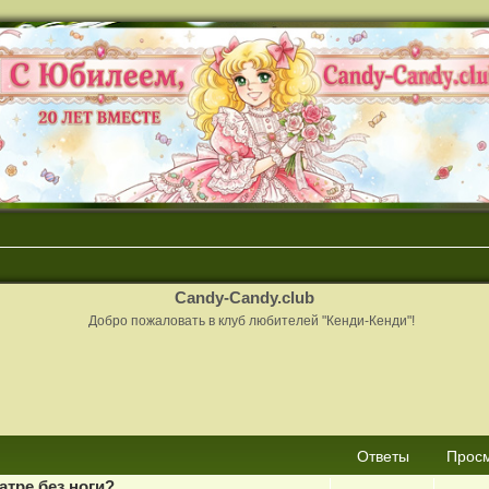
Candy-Candy.club
Добро пожаловать в клуб любителей "Кенди-Кенди"!
сширенный поиск
Ответы
Прос
атре без ноги?