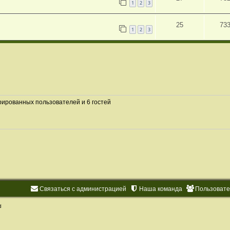
1
2
3
25
73
1
2
3
рированных пользователей и 6 гостей
Связаться с администрацией
Наша команда
Пользоват
d