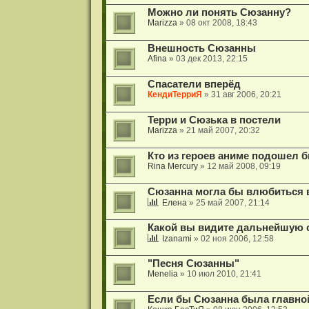
Можно ли понять Сюзанну?
Marizza
» 08 окт 2008, 18:43
Внешность Сюзанны
Afina
» 03 дек 2013, 22:15
Спасатели вперёд
КендиТерриЯ
» 31 авг 2006, 20:21
Терри и Сюзька в постели
Marizza
» 21 май 2007, 20:32
Кто из героев аниме подошел 
Rina Mercury
» 12 май 2008, 09:19
Сюзанна могла бы влюбиться в
Елена
» 25 май 2007, 21:14
Какой вы видите дальнейшую
Izanami
» 02 ноя 2006, 12:58
"Песня Сюзанны"
Menelia
» 10 июл 2010, 21:41
Если бы Сюзанна была главной