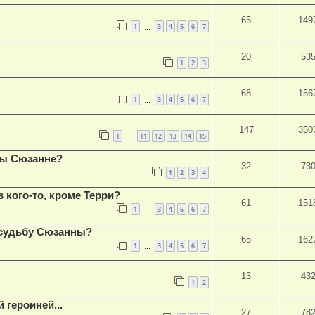
65
149
1
3
4
5
6
7
…
20
53
1
2
3
68
156
1
3
4
5
6
7
…
147
350
1
11
12
13
14
15
…
бы Сюзанне?
32
73
1
2
3
4
 кого-то, кроме Терри?
61
151
1
3
4
5
6
7
…
 судьбу Сюзанны?
65
162
1
3
4
5
6
7
…
13
43
1
2
 героиней...
27
78