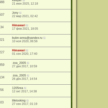
Keeper
988
21 июн 2025, 12:18
Jony
507
22 мар 2021, 02:42
Himawari
434
17 фев 2021, 18:05
bubn-anna@yandex.ru
021
10 ноя 2020, 06:56
Himawari
227
01 сен 2020, 17:40
zoa_2005
859
27 дек 2017, 10:59
zoa_2005
134
26 дек 2017, 14:54
1205rea
556
12 окт 2017, 14:38
lifelooking
103
27 сен 2017, 01:19