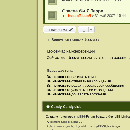
Кошка БесТиЯ
» 08 июн 2006, 13:53
Спасла бы Я Терри
КендиТерриЯ
» 31 май 2007, 15:44
Новая тема
Вернуться к списку форумов
Кто сейчас на конференции
Сейчас этот форум просматривают: нет зарегист
Права доступа
Вы
не можете
начинать темы
Вы
не можете
отвечать на сообщения
Вы
не можете
редактировать свои сообщения
Вы
не можете
удалять свои сообщения
Вы
не можете
добавлять вложения
Candy-Candy.club
Создано на основе
phpBB
® Forum Software © phpBB Limite
Русская поддержка phpBB
Style: Green-Style by Joyce&Luna
phpBB-Style-Design