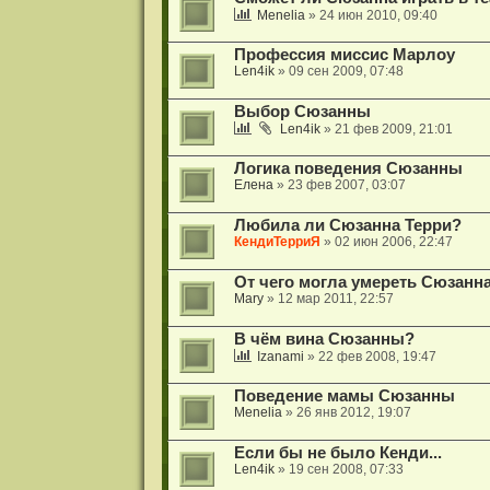
Menelia
» 24 июн 2010, 09:40
Профессия миссис Марлоу
Len4ik
» 09 сен 2009, 07:48
Выбор Сюзанны
Len4ik
» 21 фев 2009, 21:01
Логика поведения Сюзанны
Елена
» 23 фев 2007, 03:07
Любила ли Сюзанна Терри?
КендиТерриЯ
» 02 июн 2006, 22:47
От чего могла умереть Сюзанн
Mary
» 12 мар 2011, 22:57
В чём вина Сюзанны?
Izanami
» 22 фев 2008, 19:47
Поведение мамы Сюзанны
Menelia
» 26 янв 2012, 19:07
Если бы не было Кенди...
Len4ik
» 19 сен 2008, 07:33