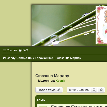
Ссылки
FAQ
Candy-Candy.club
Герои аниме
Сюзанна Марлоу
Сюзанна Марлоу
Модератор:
Ksenia
Поиск
Ра
Новая тема
Темы
Сможет ли Сюзанна играть в те