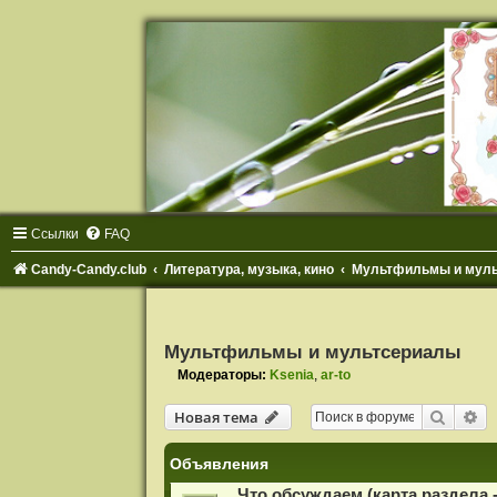
Ссылки
FAQ
Candy-Candy.club
Литература, музыка, кино
Мультфильмы и мул
Мультфильмы и мультсериалы
Модераторы:
Ksenia
,
ar-to
Поиск
Ра
Новая тема
Объявления
Что обсуждаем (карта раздела -