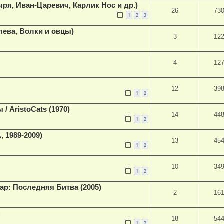
ря, Иван-Царевич, Карлик Нос и др.)
26
73
1
2
3
лева, Волки и овцы)
3
12
4
12
12
39
1
2
/ AristoCats (1970)
14
44
1
2
 1989-2009)
13
45
1
2
10
34
1
2
атар: Последняя Битва (2005)
2
16
м
18
54
1
2