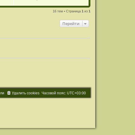
16 тем • Страница
1
из
1
Перейти
ели
Удалить cookies
Часовой пояс:
UTC+03:00