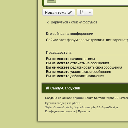
Новая тема
Вернуться к списку форумов
Кто сейчас на конференции
Сейчас этот форум просматривают: нет зарегист
Права доступа
Вы
не можете
начинать темы
Вы
не можете
отвечать на сообщения
Вы
не можете
редактировать свои сообщения
Вы
не можете
удалять свои сообщения
Вы
не можете
добавлять вложения
Candy-Candy.club
Создано на основе
phpBB
® Forum Software © phpBB Limite
Русская поддержка phpBB
Style: Green-Style by Joyce&Luna
phpBB-Style-Design
Конфиденциальность
|
Правила