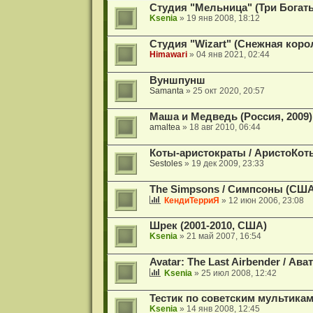
Студия "Мельница" (Три Богаты
Ksenia
» 19 янв 2008, 18:12
Студия "Wizart" (Снежная коро
Himawari
» 04 янв 2021, 02:44
Вуншпунш
Samanta
» 25 окт 2020, 20:57
Маша и Медведь (Россия, 2009)
amaltea
» 18 авг 2010, 06:44
Коты-аристократы / АристоКоты 
Sestoles
» 19 дек 2009, 23:33
The Simpsons / Симпсоны (США,
КендиТерриЯ
» 12 июн 2006, 23:08
Шрек (2001-2010, США)
Ksenia
» 21 май 2007, 16:54
Avatar: The Last Airbender / Ав
Ksenia
» 25 июл 2008, 12:42
Тестик по советским мультика
Ksenia
» 14 янв 2008, 12:45