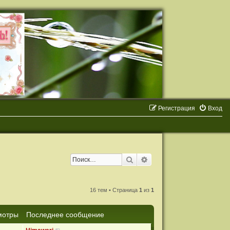
Регистрация
Вход
Поиск
Расширенный поиск
16 тем • Страница
1
из
1
мотры
Последнее сообщение