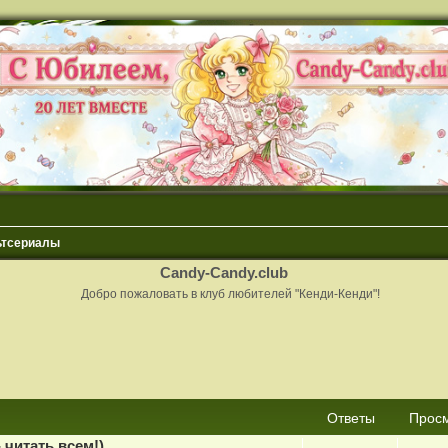
ьтсериалы
Candy-Candy.club
Добро пожаловать в клуб любителей "Кенди-Кенди"!
сширенный поиск
Ответы
Прос
 читать всем!)