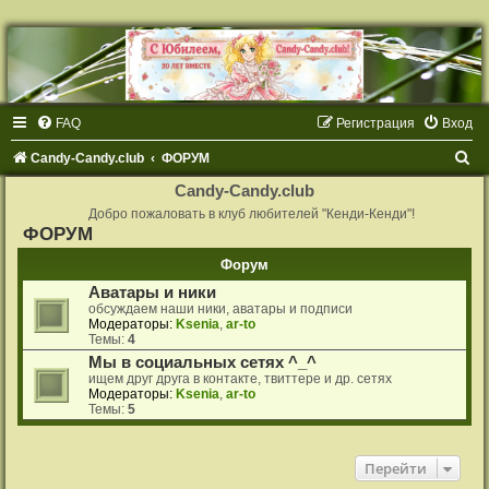
FAQ
Регистрация
Вход
П
Candy-Candy.club
ФОРУМ
о
Candy-Candy.club
и
Добро пожаловать в клуб любителей "Кенди-Кенди"!
ФОРУМ
с
Форум
к
Аватары и ники
обсуждаем наши ники, аватары и подписи
Модераторы:
Ksenia
,
ar-to
Темы:
4
Мы в социальных сетях ^_^
ищем друг друга в контакте, твиттере и др. сетях
Модераторы:
Ksenia
,
ar-to
Темы:
5
Перейти