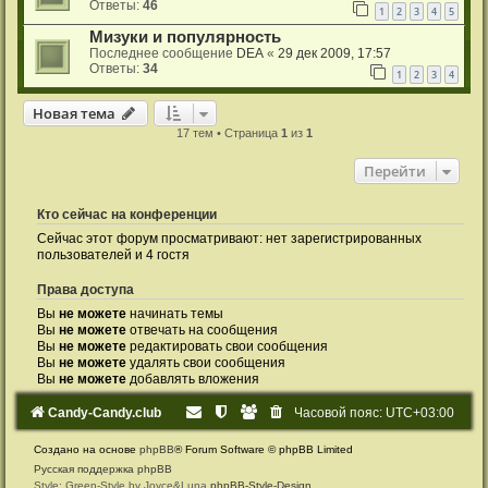
Ответы:
46
1
2
3
4
5
Мизуки и популярность
Последнее сообщение
DEA
«
29 дек 2009, 17:57
Ответы:
34
1
2
3
4
Новая тема
17 тем • Страница
1
из
1
Перейти
Кто сейчас на конференции
Сейчас этот форум просматривают: нет зарегистрированных
пользователей и 4 гостя
Права доступа
Вы
не можете
начинать темы
Вы
не можете
отвечать на сообщения
Вы
не можете
редактировать свои сообщения
Вы
не можете
удалять свои сообщения
Вы
не можете
добавлять вложения
Candy-Candy.club
Часовой пояс:
UTC+03:00
Создано на основе
phpBB
® Forum Software © phpBB Limited
Русская поддержка phpBB
Style: Green-Style by Joyce&Luna
phpBB-Style-Design