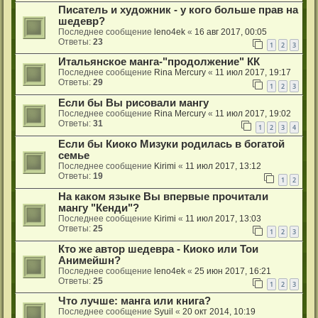
Писатель и художник - у кого больше прав на
шедевр?
Последнее сообщение
leno4ek
«
16 авг 2017, 00:05
Ответы:
23
1
2
3
Итальянское манга-"продолжение" КК
Последнее сообщение
Rina Mercury
«
11 июл 2017, 19:17
Ответы:
29
1
2
3
Если бы Вы рисовали мангу
Последнее сообщение
Rina Mercury
«
11 июл 2017, 19:02
Ответы:
31
1
2
3
4
Если бы Киоко Мизуки родилась в богатой
семье
Последнее сообщение
Kirimi
«
11 июл 2017, 13:12
Ответы:
19
1
2
На каком языке Вы впервые прочитали
мангу "Кенди"?
Последнее сообщение
Kirimi
«
11 июл 2017, 13:03
Ответы:
25
1
2
3
Кто же автор шедевра - Киоко или Тои
Анимейшн?
Последнее сообщение
leno4ek
«
25 июн 2017, 16:21
Ответы:
25
1
2
3
Что лучше: манга или книга?
Последнее сообщение
Syuil
«
20 окт 2014, 10:19