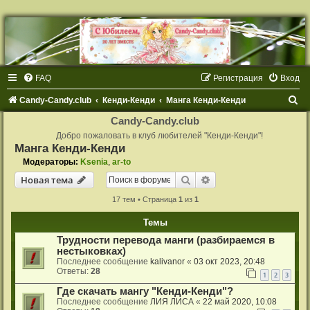
FAQ
Регистрация
Вход
П
Candy-Candy.club
Кенди-Кенди
Манга Кенди-Кенди
о
Candy-Candy.club
и
Добро пожаловать в клуб любителей "Кенди-Кенди"!
Манга Кенди-Кенди
с
Модераторы:
Ksenia
,
ar-to
к
Поиск
Расширенный поиск
Новая тема
17 тем • Страница
1
из
1
Темы
Трудности перевода манги (разбираемся в
нестыковках)
Последнее сообщение
kalivanor
«
03 окт 2023, 20:48
Ответы:
28
1
2
3
Где скачать мангу "Кенди-Кенди"?
Последнее сообщение
ЛИЯ ЛИСА
«
22 май 2020, 10:08