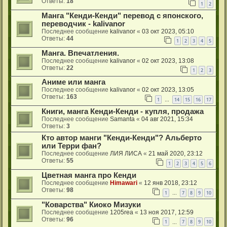
Ответы:
18
1
2
Манга "Кенди-Кенди" перевод с японского,
переводчик - kalivanor
Последнее сообщение
kalivanor
«
03 окт 2023, 05:10
Ответы:
44
1
2
3
4
5
Манга. Впечатления.
Последнее сообщение
kalivanor
«
02 окт 2023, 13:08
Ответы:
22
1
2
3
Аниме или манга
Последнее сообщение
kalivanor
«
02 окт 2023, 13:05
Ответы:
163
1
14
15
16
17
…
Книги, манга Кенди-Кенди - купля, продажа
Последнее сообщение
Samanta
«
04 авг 2021, 15:34
Ответы:
3
Кто автор манги "Кенди-Кенди"? Альберто
или Терри фан?
Последнее сообщение
ЛИЯ ЛИСА
«
21 май 2020, 23:12
Ответы:
55
1
2
3
4
5
6
Цветная манга про Кенди
Последнее сообщение
Himawari
«
12 янв 2018, 23:12
Ответы:
98
1
7
8
9
10
…
"Коварства" Киоко Мизуки
Последнее сообщение
1205rea
«
13 ноя 2017, 12:59
Ответы:
96
1
7
8
9
10
…