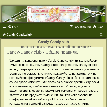
FAQ
Регистрация
Вход
П
Candy-Candy.club
о
Candy-Candy.club
и
Добро пожаловать в клуб любителей "Кенди-Кенди"!
Candy-Candy.club - Общие правила
с
к
Заходя на конференцию «Candy-Candy.club» (в дальнейшем
«мы», «наш», «Candy-Candy.club», «http://candy-candy.club»),
вы подтверждаете своё согласие со следующими условиями.
Если вы не согласны с ними, пожалуйста, не заходите и не
пользуйтесь форумами «Candy-Candy.club». Мы оставляем за
собой право изменять эти правила в любое время и сделаем
всё возможное, чтобы уведомить вас об этом, однако с
вашей стороны было бы разумным регулярно просматривать
этот текст на предмет изменений, так как использование
конференции «Candy-Candy.club» после обновления/
исправления условий означает ваше согласие с ними.