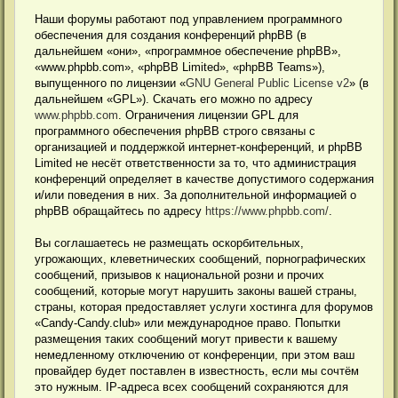
Наши форумы работают под управлением программного
обеспечения для создания конференций phpBB (в
дальнейшем «они», «программное обеспечение phpBB»,
«www.phpbb.com», «phpBB Limited», «phpBB Teams»),
выпущенного по лицензии «
GNU General Public License v2
» (в
дальнейшем «GPL»). Скачать его можно по адресу
www.phpbb.com
. Ограничения лицензии GPL для
программного обеспечения phpBB строго связаны с
организацией и поддержкой интернет-конференций, и phpBB
Limited не несёт ответственности за то, что администрация
конференций определяет в качестве допустимого содержания
и/или поведения в них. За дополнительной информацией о
phpBB обращайтесь по адресу
https://www.phpbb.com/
.
Вы соглашаетесь не размещать оскорбительных,
угрожающих, клеветнических сообщений, порнографических
сообщений, призывов к национальной розни и прочих
сообщений, которые могут нарушить законы вашей страны,
страны, которая предоставляет услуги хостинга для форумов
«Candy-Candy.club» или международное право. Попытки
размещения таких сообщений могут привести к вашему
немедленному отключению от конференции, при этом ваш
провайдер будет поставлен в известность, если мы сочтём
это нужным. IP-адреса всех сообщений сохраняются для