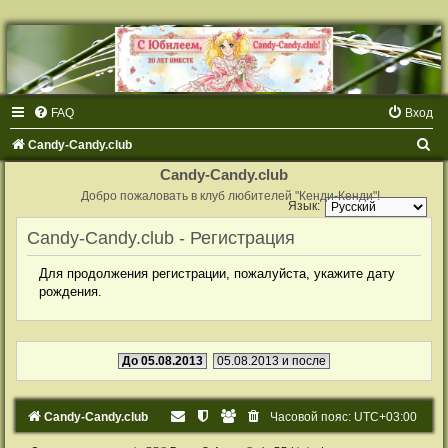
FAQ
Вход
П
Candy-Candy.club
о
Candy-Candy.club
и
Добро пожаловать в клуб любителей "Кенди-Кенди"!
Язык:
с
Candy-Candy.club - Регистрация
к
Для продолжения регистрации, пожалуйста, укажите дату
рождения.
До 05.08.2013
05.08.2013 и после
Candy-Candy.club
Часовой пояс:
UTC+03:00