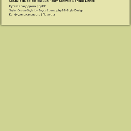
Создано на основе
phpBB
® Forum Software © phpBB Limited
Русская поддержка phpBB
Style: Green-Style by Joyce&Luna
phpBB-Style-Design
Конфиденциальность
|
Правила