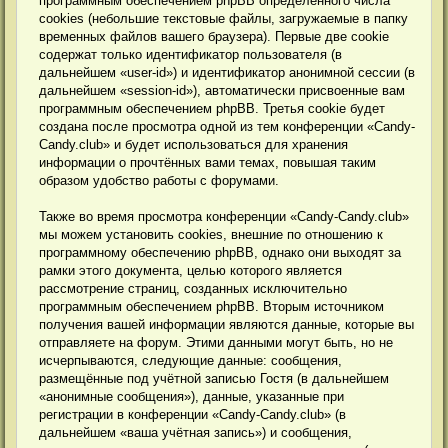
программным обеспечением phpBB определённого числа
cookies (небольшие текстовые файлы, загружаемые в папку
временных файлов вашего браузера). Первые две cookie
содержат только идентификатор пользователя (в
дальнейшем «user-id») и идентификатор анонимной сессии (в
дальнейшем «session-id»), автоматически присвоенные вам
программным обеспечением phpBB. Третья cookie будет
создана после просмотра одной из тем конференции «Candy-
Candy.club» и будет использоваться для хранения
информации о прочтённых вами темах, повышая таким
образом удобство работы с форумами.
Также во время просмотра конференции «Candy-Candy.club»
мы можем установить cookies, внешние по отношению к
программному обеспечению phpBB, однако они выходят за
рамки этого документа, целью которого является
рассмотрение страниц, созданных исключительно
программным обеспечением phpBB. Вторым источником
получения вашей информации являются данные, которые вы
отправляете на форум. Этими данными могут быть, но не
исчерпываются, следующие данные: сообщения,
размещённые под учётной записью Гостя (в дальнейшем
«анонимные сообщения»), данные, указанные при
регистрации в конференции «Candy-Candy.club» (в
дальнейшем «ваша учётная запись») и сообщения,