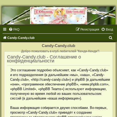
FAQ
Регистрация
Вход
П
Candy-Candy.club
о
Candy-Candy.club
и
Добро пожаловать в клуб любителей "Кенди-Кенди"!
Candy-Candy.club - Соглашение о
с
конфиденциальности
к
Это соглашение подробно объясняет, как «Candy-Candy.club»
и его подразделения (в дальнейшем «мы», «наш», «Candy-
Candy.club», «http://candy-candy.club») и phpBB (в дальнейшем
«они», «программное обеспечение phpBB», «www.phpbb.com»,
«phpBB Limited», «phpBB Teams») используют информацию,
полученную во время любой из ваших пользовательских
сессий (в дальнейшем «ваша информация»).
Ваша информация собирается двумя способами. Во-первых,
просмотр «Candy-Candy.club» приведёт к созданию