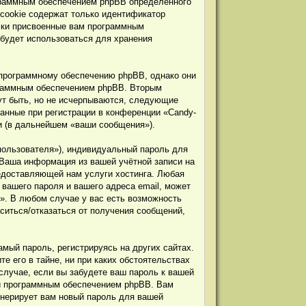
граммным обеспечением phpBB определённого
 cookie содержат только идентификатор
ески присвоенные вам программным
 будет использоваться для хранения
 программному обеспечению phpBB, однако они
граммным обеспечением phpBB. Вторым
ут быть, но не исчерпываются, следующие
анные при регистрации в конференции «Candy-
ии (в дальнейшем «ваши сообщения»).
пользователя»), индивидуальный пароль для
 Ваша информация из вашей учётной записи на
едоставляющей нам услуги хостинга. Любая
вашего пароля и вашего адреса email, может
b». В любом случае у вас есть возможность
аситься/отказаться от получения сообщений,
мый пароль, регистрируясь на других сайтах.
е его в тайне, ни при каких обстоятельствах
 случае, если вы забудете ваш пароль к вашей
ой программным обеспечением phpBB. Вам
енерирует вам новый пароль для вашей