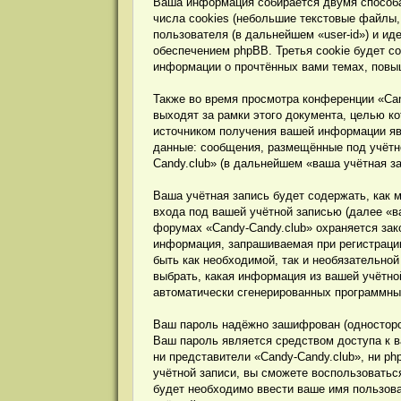
Ваша информация собирается двумя способа
числа cookies (небольшие текстовые файлы,
пользователя (в дальнейшем «user-id») и и
обеспечением phpBB. Третья cookie будет с
информации о прочтённых вами темах, повы
Также во время просмотра конференции «Can
выходят за рамки этого документа, целью 
источником получения вашей информации яв
данные: сообщения, размещённые под учётно
Candy.club» (в дальнейшем «ваша учётная з
Ваша учётная запись будет содержать, как
входа под вашей учётной записью (далее «в
форумах «Candy-Candy.club» охраняется за
информация, запрашиваемая при регистрации
быть как необходимой, так и необязательно
выбрать, какая информация из вашей учётной
автоматически сгенерированных программн
Ваш пароль надёжно зашифрован (односторон
Ваш пароль является средством доступа к ва
ни представители «Candy-Candy.club», ни ph
учётной записи, вы сможете воспользовать
будет необходимо ввести ваше имя пользова