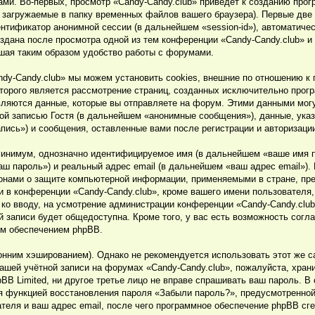
ми. Во-первых, просмотр «Candy-Candy.club» приведёт к созданию про
 загружаемые в папку временных файлов вашего браузера). Первые две
дентификатор анонимной сессии (в дальнейшем «session-id»), автоматич
оздана после просмотра одной из тем конференции «Candy-Candy.club» и
шая таким образом удобство работы с форумами.
dy-Candy.club» мы можем установить cookies, внешние по отношению к
которого является рассмотрение страниц, созданных исключительно про
ляются данные, которые вы отправляете на форум. Этими данными мог
й записью Гостя (в дальнейшем «анонимные сообщения»), данные, указ
апись») и сообщения, оставленные вами после регистрации и авторизац
 минимум, однозначно идентифицируемое имя (в дальнейшем «ваше имя 
аш пароль») и реальный адрес email (в дальнейшем «ваш адрес email»).
конами о защите компьютерной информации, применяемыми в стране, пр
 в конференции «Candy-Candy.club», кроме вашего имени пользователя, 
й ко вводу, на усмотрение администрации конференции «Candy-Candy.clu
 записи будет общедоступна. Кроме того, у вас есть возможность согл
ым обеспечением phpBB.
ним хэшированием). Однако не рекомендуется использовать этот же са
шей учётной записи на форумах «Candy-Candy.club», пожалуйста, хранит
pBB Limited, ни другое третье лицо не вправе спрашивать ваш пароль. В
ся функцией восстановления пароля «Забыли пароль?», предусмотренн
теля и ваш адрес email, после чего программное обеспечение phpBB сг