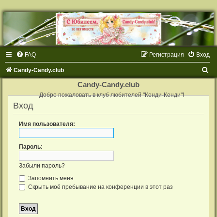
FAQ
Регистрация
Вход
П
Candy-Candy.club
о
Candy-Candy.club
и
Добро пожаловать в клуб любителей "Кенди-Кенди"!
Вход
с
к
Имя пользователя:
Пароль:
Забыли пароль?
Запомнить меня
Скрыть моё пребывание на конференции в этот раз