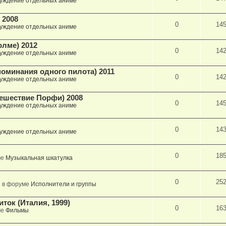
уждение отдельных аниме
 2008
0
14
уждение отдельных аниме
олме) 2012
0
14
уждение отдельных аниме
споминания одного пилота) 2011
0
14
уждение отдельных аниме
тешествие Порфи) 2008
0
14
уждение отдельных аниме
0
14
уждение отдельных аниме
0
18
ме
Музыкальная шкатулка
0
25
» в форуме
Исполнители и группы
иток (Италия, 1999)
0
16
ме
Фильмы