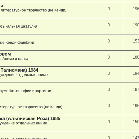
ой
0
19
е
Литературное творчество (не Кенди)
0
19
узыкальная шкатулка
0
15
уме
Кенди-фанфики
ловом
0
18
ме
Аниме и манга
р Талисмана) 1984
0
19
уждение отдельных аниме
0
19
оруме
Фотографии и картинки
0
19
итературное творчество (не Кенди)
ndi (Альпийская Роза) 1985
0
15
уждение отдельных аниме
0
14