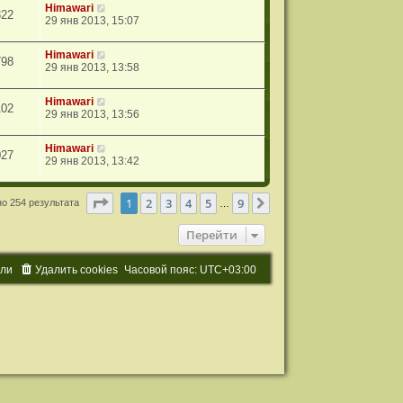
Himawari
322
29 янв 2013, 15:07
Himawari
798
29 янв 2013, 13:58
Himawari
102
29 янв 2013, 13:56
Himawari
027
29 янв 2013, 13:42
Страница
1
из
9
1
2
3
4
5
9
След.
о 254 результата
…
Перейти
ели
Удалить cookies
Часовой пояс:
UTC+03:00