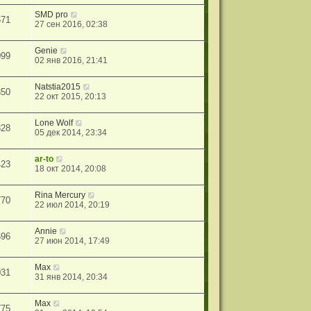
SMD pro
671
27 сен 2016, 02:38
Genie
099
02 янв 2016, 21:41
Natstia2015
350
22 окт 2015, 20:13
Lone Wolf
828
05 дек 2014, 23:34
ar-to
423
18 окт 2014, 20:08
Rina Mercury
770
22 июл 2014, 20:19
Annie
696
27 июн 2014, 17:49
Max
031
31 янв 2014, 20:34
Max
775