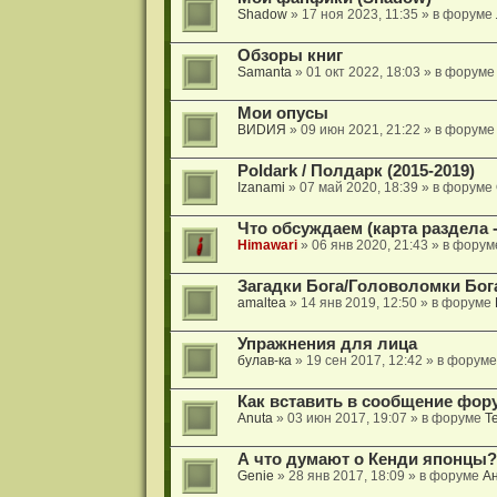
Shadow
» 17 ноя 2023, 11:35 » в форуме
Обзоры книг
Samanta
» 01 окт 2022, 18:03 » в форум
Мои опусы
ВИDИЯ
» 09 июн 2021, 21:22 » в форум
Poldark / Полдарк (2015-2019)
Izanami
» 07 май 2020, 18:39 » в форуме
Что обсуждаем (карта раздела -
Himawari
» 06 янв 2020, 21:43 » в фору
Загадки Бога/Головоломки Бога/
amaltea
» 14 янв 2019, 12:50 » в форуме
Упражнения для лица
булав-ка
» 19 сен 2017, 12:42 » в форум
Как вставить в сообщение фор
Anuta
» 03 июн 2017, 19:07 » в форуме
Т
А что думают о Кенди японцы?
Genie
» 28 янв 2017, 18:09 » в форуме
А