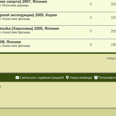
гиня смерти) 2007, Япония
0
20
ме
Японские дорамы
ярной экспедиции) 2005, Корея
0
19
ме
Азиатские фильмы
 muika (Хиросима) 2005, Япония
0
20
ме
Азиатские фильмы
008, Япония
0
19
ме
Азиатские фильмы
Найден
Связаться с администрацией
Наша команда
Пользоват
d