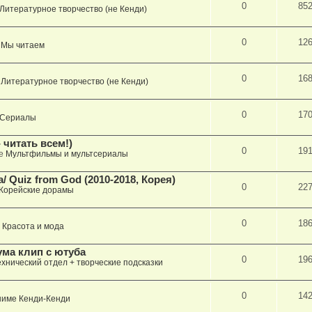
0
85
Литературное творчество (не Кенди)
0
12
е
Мы читаем
0
16
е
Литературное творчество (не Кенди)
0
17
Сериалы
 читать всем!)
0
19
ме
Мультфильмы и мультсериалы
 Quiz from God (2010-2018, Корея)
0
22
Корейские дорамы
0
18
е
Красота и мода
ума клип с ютуба
0
19
ехнический отдел + творческие подсказки
0
14
ниме Кенди-Кенди