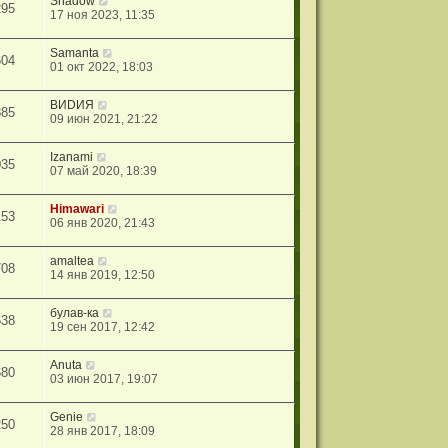
Shadow
295
17 ноя 2023, 11:35
Samanta
604
01 окт 2022, 18:03
ВИDИЯ
885
09 июн 2021, 21:22
Izanami
035
07 май 2020, 18:39
Himawari
153
06 янв 2020, 21:43
amaltea
708
14 янв 2019, 12:50
булав-ка
638
19 сен 2017, 12:42
Anuta
680
03 июн 2017, 19:07
Genie
250
28 янв 2017, 18:09