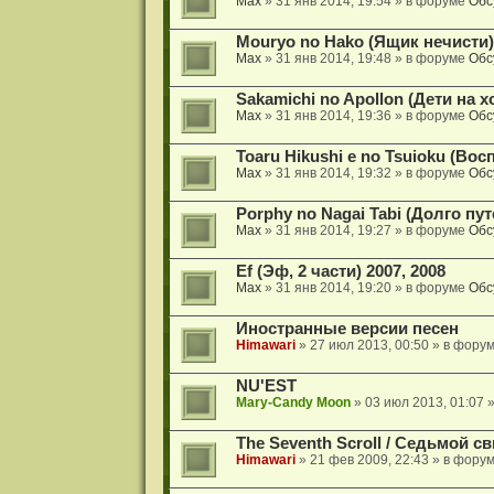
Max
» 31 янв 2014, 19:54 » в форуме
Обс
Mouryo no Hako (Ящик нечисти)
Max
» 31 янв 2014, 19:48 » в форуме
Обс
Sakamichi no Apollon (Дети на х
Max
» 31 янв 2014, 19:36 » в форуме
Обс
Toaru Hikushi e no Tsuioku (Во
Max
» 31 янв 2014, 19:32 » в форуме
Обс
Porphy no Nagai Tabi (Долго пу
Max
» 31 янв 2014, 19:27 » в форуме
Обс
Ef (Эф, 2 части) 2007, 2008
Max
» 31 янв 2014, 19:20 » в форуме
Обс
Иностранные версии песен
Himawari
» 27 июл 2013, 00:50 » в фору
NU'EST
Mary-Candy Moon
» 03 июл 2013, 01:07 
The Seventh Scroll / Седьмой св
Himawari
» 21 фев 2009, 22:43 » в фору