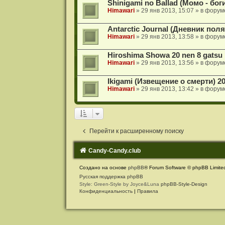
Shinigami no Ballad (Момо - бо
Himawari
» 29 янв 2013, 15:07 » в фору
Antarctic Journal (Дневник пол
Himawari
» 29 янв 2013, 13:58 » в фору
Hiroshima Showa 20 nen 8 gatsu
Himawari
» 29 янв 2013, 13:56 » в фору
Ikigami (Извещение о смерти) 2
Himawari
» 29 янв 2013, 13:42 » в фору
Перейти к расширенному поиску
Candy-Candy.club
Создано на основе
phpBB
® Forum Software © phpBB Limite
Русская поддержка phpBB
Style: Green-Style by Joyce&Luna
phpBB-Style-Design
Конфиденциальность
|
Правила