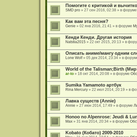
Помогите с критикой и вычитк
SMD pro
» 27 сен 2016, 02:38 » в форум
Как вам эта песня?
Genie
» 02 янв 2016, 21:41 » в форуме
М
Кенди Кенди. Другая история
Natstia2015
» 22 окт 2015, 20:13 » в фор
Описать аниме/мангу одним с
Lone Wolf
» 05 дек 2014, 23:34 » в фору
World of the Talisman;Birth (Ми
ar-to
» 18 окт 2014, 20:08 » в форуме
Обс
Sumika Yamamoto артбук
Rina Mercury
» 22 июл 2014, 20:19 » в ф
Лавка существ (Annie)
Annie
» 27 июн 2014, 17:49 » в форуме
Л
Honoo no Alpenrose: Jeudi & Lu
Max
» 31 янв 2014, 20:34 » в форуме
Обс
Kobato (Кобато) 2009-2010